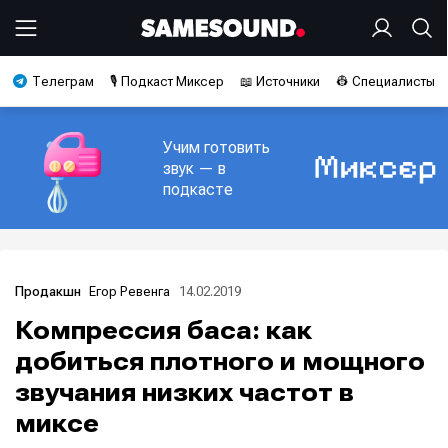
Телеграм
🎙️ Подкаст Миксер
📖 Источники
👷 Специалисты
Учим готовить
звук — в
подкасте
Егор Ревенга
14.02.2019
Продакшн
Компрессия баса: как
добиться плотного и мощного
звучания низких частот в
миксе