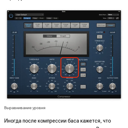
Написание
Написание
Выравнивание уровня
Исполнение
Исполнение
Иногда после компрессии баса кажется, что
Продакшн
Продакшн