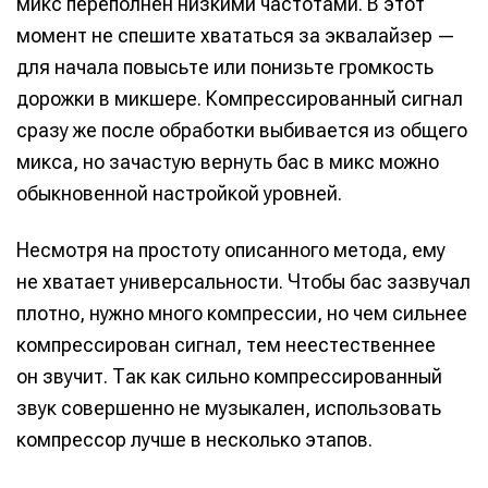
микс переполнен низкими частотами. В этот
Инструменты
Инструменты
момент не спешите хвататься за эквалайзер —
для начала повысьте или понизьте громкость
Оборудование
Оборудование
дорожки в микшере. Компрессированный сигнал
Софт
Софт
сразу же после обработки выбивается из общего
Индустрия
Индустрия
микса, но зачастую вернуть бас в микс можно
обыкновенной настройкой уровней.
Сцена
Сцена
Вы сможете общаться в комментариях,
Вы сможете общаться в комментариях,
Вы сможете общаться в комментариях,
Вы сможете общаться в комментариях,
Несмотря на простоту описанного метода, ему
добавлять материалы в избранное и пользоваться
добавлять материалы в избранное и пользоваться
добавлять материалы в избранное и пользоваться
добавлять материалы в избранное и пользоваться
не хватает универсальности. Чтобы бас зазвучал
🎙️ Подкаст Миксер
🎙️ Подкаст Миксер
🎁 Бесплатные VST
🎁 Бесплатные VST
всеми возможностями сайта.
всеми возможностями сайта.
всеми возможностями сайта.
всеми возможностями сайта.
плотно, нужно много компрессии, но чем сильнее
📖 Источники информации
📖 Источники информации
📻 Выбираем
📻 Выбираем
оборудование
оборудование
компрессирован сигнал, тем неестественнее
Электронная
Электронная
Электронная
Электронная
👷 Профили специалистов
👷 Профили специалистов
почта
почта
почта
почта
он звучит. Так как сильно компрессированный
✨ Разбираемся в
✨ Разбираемся в
Скоро тут что-то будет
Скоро тут что-то будет
эффектах
эффектах
звук совершенно не музыкален, использовать
Я не робот
Я не робот
Я не робот
Я не робот
❤️‍🔥 Лучшие VST
❤️‍🔥 Лучшие VST
компрессор лучше в несколько этапов.