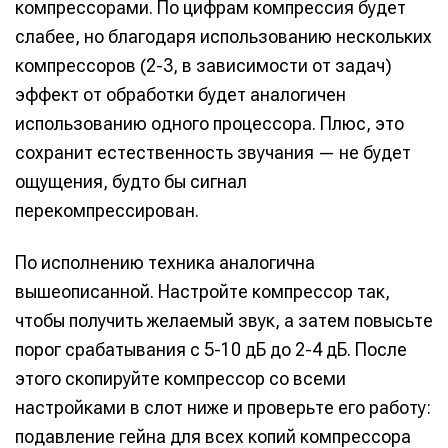
компрессорами. По цифрам компрессия будет
Мы в социальных сетях
Мы в социальных сетях
слабее, но благодаря использованию нескольких
компрессоров (2-3, в зависимости от задач)
эффект от обработки будет аналогичен
использованию одного процессора. Плюс, это
Информация
Информация
сохранит естественность звучания — не будет
О проекте
О проекте
Реклама
Реклама
ощущения, будто бы сигнал
Редакционная политика (в разработке)
Редакционная политика (в разработке)
перекомпрессирован.
Предложение новостей
Предложение новостей
Помощь проекту
Помощь проекту
По исполнению техника аналогична
вышеописанной. Настройте компрессор так,
чтобы получить желаемый звук, а затем повысьте
порог срабатывания с 5-10 дБ до 2-4 дБ. После
этого скопируйте компрессор со всеми
настройками в слот ниже и проверьте его работу:
подавление гейна для всех копий компрессора