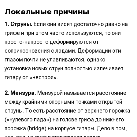
Инструменты
Инструменты
Локальные причины
Оборудование
Оборудование
1. Струны.
Если они висят достаточно давно на
Софт
Софт
грифе и при этом часто используются, то они
просто-напросто деформируются от
Индустрия
Индустрия
соприкосновения с ладами. Деформации эти
Сцена
Сцена
глазом почти не улавливаются, однако
Вы сможете общаться в комментариях,
Вы сможете общаться в комментариях,
Вы сможете общаться в комментариях,
Вы сможете общаться в комментариях,
установка новых струн полностью излечивает
добавлять материалы в избранное и пользоваться
добавлять материалы в избранное и пользоваться
добавлять материалы в избранное и пользоваться
добавлять материалы в избранное и пользоваться
гитару от «нестроя».
🎙️ Подкаст Миксер
🎙️ Подкаст Миксер
🎁 Бесплатные VST
🎁 Бесплатные VST
всеми возможностями сайта.
всеми возможностями сайта.
всеми возможностями сайта.
всеми возможностями сайта.
📖 Источники информации
📖 Источники информации
📻 Выбираем
📻 Выбираем
2. Мензура.
Мензурой называется расстояние
оборудование
оборудование
Электронная
Электронная
Электронная
Электронная
👷 Профили специалистов
👷 Профили специалистов
между крайними опорными точками открытой
почта
почта
почта
почта
✨ Разбираемся в
✨ Разбираемся в
Скоро тут что-то будет
Скоро тут что-то будет
струны. То есть расстояние от верхнего порожка
эффектах
эффектах
(«нулевого лада») на голове грифа до нижнего
Я не робот
Я не робот
Я не робот
Я не робот
❤️‍🔥 Лучшие VST
❤️‍🔥 Лучшие VST
порожка (bridge) на корпусе гитары. Дело в том,