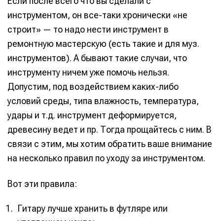
Если после всего что вы сделали с
Мы в социальных сетях
Мы в социальных сетях
инструментом, он все-таки хронически «не
строит» — то надо нести инструмент в
ремонтную мастерскую (есть такие и для муз.
инструментов). А бывают такие случаи, что
Информация
Информация
инструменту ничем уже помочь нельзя.
О проекте
О проекте
Реклама
Реклама
Допустим, под воздействием каких-либо
Редакционная политика (в разработке)
Редакционная политика (в разработке)
условий среды, типа влажность, температура,
Предложение новостей
Предложение новостей
Помощь проекту
Помощь проекту
удары и т.д. инструмент деформируется,
древесину ведет и пр. Тогда прощайтесь с ним. В
связи с этим, мы хотим обратить ваше внимание
на несколько правил по уходу за инструментом.
Вот эти правила:
Гитару лучше хранить в футляре или