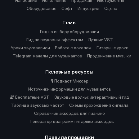
Написание
Исполнение
Продакшн
Инструменты
Оборудование
Софт
Индустрия
Сцена
Темы
Гид по выбору оборудования
Гид по звуковым эффектам
Лучшие VST
Уроки звукозаписи
Работа с вокалом
Гитарные уроки
Telegram-каналы для музыкантов
Продвижение музыки
Полезные ресурсы
🎙️ Подкаст Миксер
Источники информации для музыкантов
🎁 Бесплатные VST
Звуковые волны: интерактивный гид
Таблица звуковых частот
Cхемы прохождения сигнала
Справочник аккордов для пианино
Генератор диаграмм гитарных аккордов
Правила площадки