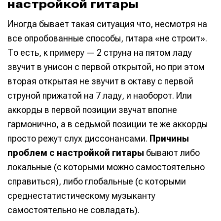
настройкой гитары
Иногда бывает такая ситуация что, несмотря на
все опробованные способы, гитара «не строит».
То есть, к примеру — 2 струна на пятом ладу
звучит в унисон с первой открытой, но при этом
вторая открытая не звучит в октаву с первой
струной прижатой на 7 ладу, и наоборот. Или
аккорды в первой позиции звучат вполне
гармонично, а в седьмой позиции те же аккорды
просто режут слух диссонансами.
Причины
проблем с настройкой гитары
бывают либо
локальные (с которыми можно самостоятельно
Написание
Написание
справиться), либо глобальные (с которыми
Исполнение
Исполнение
среднестатистическому музыканту
самостоятельно не совладать).
Продакшн
Продакшн