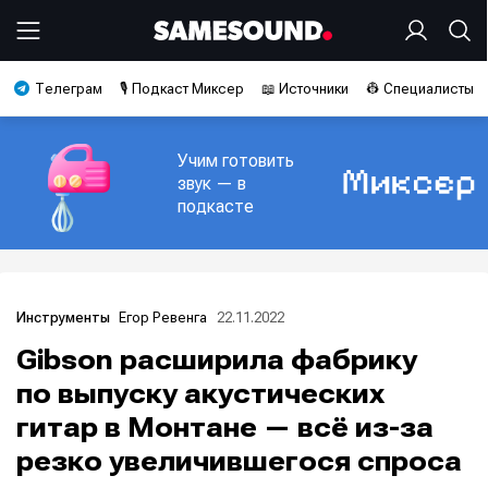
Телеграм
🎙️ Подкаст Миксер
📖 Источники
👷 Специалисты
Учим готовить
звук — в
подкасте
Егор Ревенга
22.11.2022
Инструменты
Gibson расширила фабрику
по выпуску акустических
гитар в Монтане — всё из-за
резко увеличившегося спроса