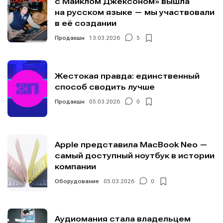
с Майклом Джексоном» вышла
на русском языке — мы участвовали
в её создании
Продакшн
13.03.2026
5
Жестокая правда: единственный
способ сводить лучше
Продакшн
05.03.2026
0
Apple представила MacBook Neo —
самый доступный ноутбук в истории
компании
Оборудование
05.03.2026
0
Аудиомания стала владельцем