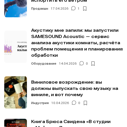
испортить его ветром
Продакшн
17.04.2026
1
Акустику мне запили: мы запустили
Информация
Информация
SAMESOUND Acoustic — сервис
О проекте
О проекте
Реклама
Реклама
анализа акустики комнаты, расчёта
проблем помещения и планирования
Редакционная политика (в разработке)
Редакционная политика (в разработке)
обработки
Предложение новостей
Предложение новостей
Помощь проекту
Помощь проекту
Оборудование
14.04.2026
0
Виниловое возрождение: вы
должны выпускать свою музыку на
виниле, и вот почему
Индустрия
10.04.2026
0
Книга Брюса Свидена «В студии