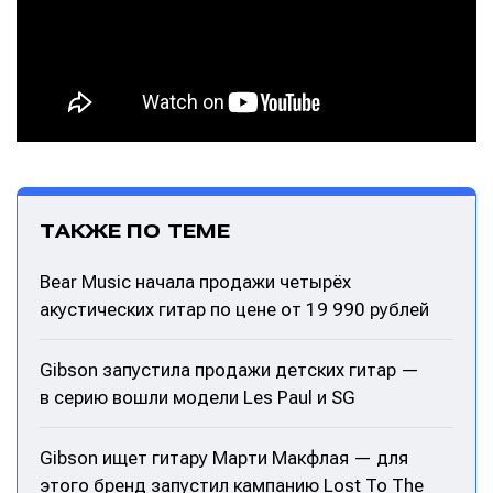
ТАКЖЕ ПО ТЕМЕ
Bear Music начала продажи четырёх
акустических гитар по цене от 19 990 рублей
Написание
Написание
Gibson запустила продажи детских гитар —
в серию вошли модели Les Paul и SG
Исполнение
Исполнение
Продакшн
Продакшн
Gibson ищет гитару Марти Макфлая — для
этого бренд запустил кампанию Lost To The