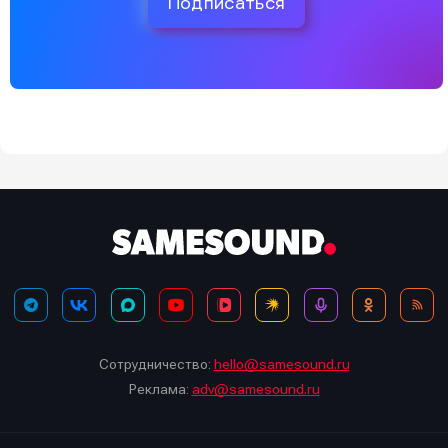
Подписаться
Сотрудничество:
hello@samesound.ru
Реклама:
adv@samesound.ru