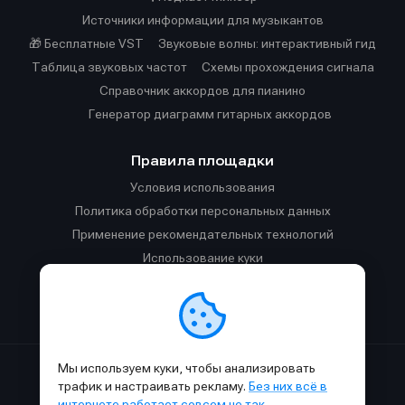
Источники информации для музыкантов
🎁 Бесплатные VST
Звуковые волны: интерактивный гид
Таблица звуковых частот
Cхемы прохождения сигнала
Справочник аккордов для пианино
Генератор диаграмм гитарных аккордов
Правила площадки
Условия использования
Политика обработки персональных данных
Применение рекомендательных технологий
Использование куки
Правила публикации материалов и общения
Правила общения в Телеграм-чате
Мы используем куки, чтобы анализировать
Сделано с
к
в
SAMESOUND
© 2015-2026.
трафик и настраивать рекламу.
Без них всё в
Использование материалов SAMESOUND разрешено только с
интернете работает совсем не так
.