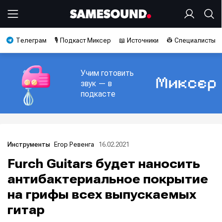
Телеграм
🎙️ Подкаст Миксер
📖 Источники
👷 Специалисты
Учим готовить
звук — в
подкасте
Егор Ревенга
16.02.2021
Инструменты
Furch Guitars будет наносить
антибактериальное покрытие
на грифы всех выпускаемых
гитар