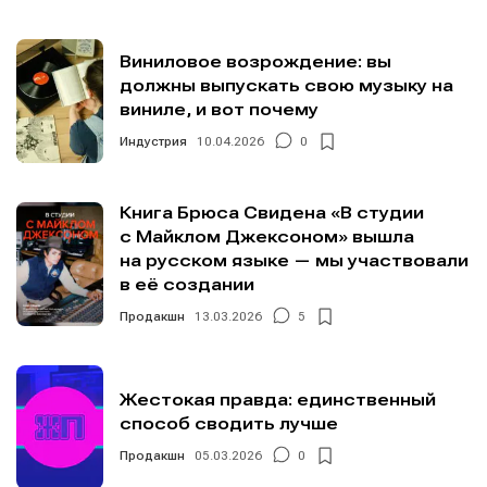
О проекте
О проекте
Реклама
Реклама
Виниловое возрождение: вы
Редакционная политика (в разработке)
Редакционная политика (в разработке)
должны выпускать свою музыку на
Предложение новостей
Предложение новостей
Помощь проекту
Помощь проекту
виниле, и вот почему
Индустрия
10.04.2026
0
Книга Брюса Свидена «В студии
с Майклом Джексоном» вышла
на русском языке — мы участвовали
в её создании
Продакшн
13.03.2026
5
Жестокая правда: единственный
способ сводить лучше
Продакшн
05.03.2026
0