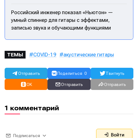
Российский инженер показал «Ньютон» —
умный спиннер для гитары с эффектами,
записью звука и обучающими функциями
COVID-19
акустические гитары
ТЕМЫ
Написание
Написание
Отправить
Поделиться
0
Твитнуть
Исполнение
Исполнение
OK
Отправить
Отправить
Продакшн
Продакшн
Инструменты
Инструменты
1 комментарий
Оборудование
Оборудование
Софт
Софт
Войти
Подписаться