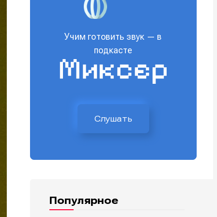
Учим готовить звук — в
подкасте
Слушать
Популярное