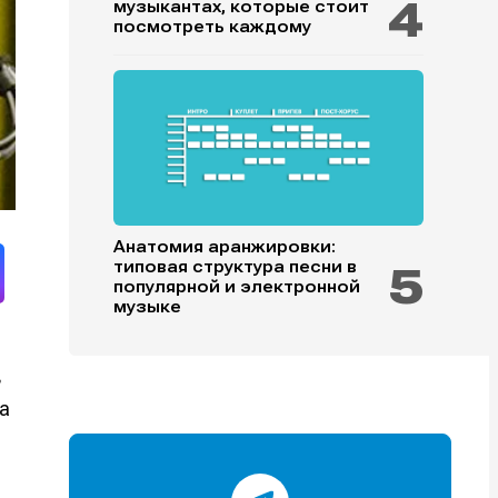
музыкантах, которые стоит
посмотреть каждому
и
и
и
и
Анатомия аранжировки:
типовая структура песни в
популярной и электронной
е
е
музыке
в
ра