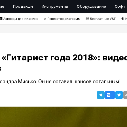
ие
Продакшн
Инструменты
Оборудование
Софт
🎹 Аккорды для пианино
🎸 Генератор диаграмм
🎁 Бесплатные VST
🔊 
Гитарист года 2018»: виде
в
сандра Мисько. Он не оставил шансов остальным!
0