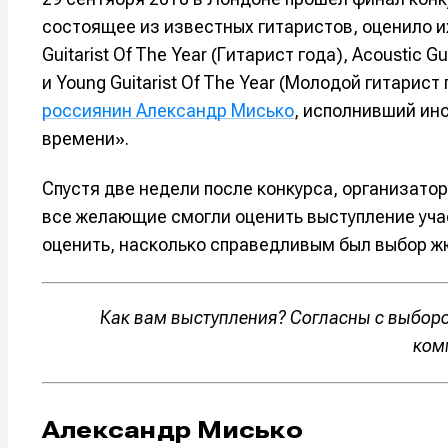
состоящее из известных гитаристов, оценило и
Например, 
Например, 
Например, 
Например, 
Guitarist Of The Year (Гитарист года), Acoustic G
Изу
Изу
и Young Guitarist Of The Year (Молодой гитарис
зву
зву
Войти
Войти
Войти
Войти
вол
вол
россиянин Александр Мисько
, исполнивший ин
времени».
Войти
Войти
Войти
Войти
Спустя две недели после конкурса, организато
все желающие смогли оценить выступление уча
Нажимая на 
Нажимая на 
Нажимая на 
Нажимая на 
оценить, насколько справедливым был выбор ж
подтверждае
подтверждае
подтверждае
подтверждае
обработки п
обработки п
обработки п
обработки п
Как вам выступления? Согласны с выборо
ком
Александр Мисько