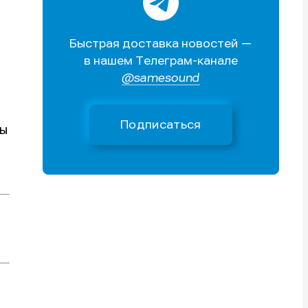
Поиск
Поиск
Поиск
Поиск
очник
очник
Быстрая доставка новостей —
иста
иста
в нашем Телеграм-канале
@samesound
Подписаться
бы
тику
тику
тику
тику