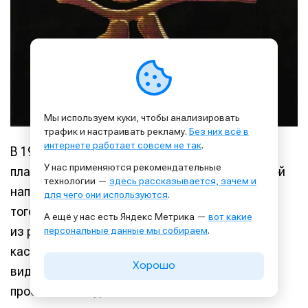
Мы используем куки, чтобы анализировать
трафик и настраивать рекламу.
Без них всё в
интернете работает совсем не так
.
В 1990 году The Sisters Of Mercy выпустили
У нас применяются рекомендательные
пластинку «Vision Thing», тексты песен которой
технологии —
здесь рассказывается, зачем и
наполнены протестами в адрес политики США
для чего они используются
.
того времени. Название пластинки — цитата
А ещё у нас есть Яндекс Метрика —
вот какие
из речи Джорджа Буша-старшего. Что же
персональные данные мы собираем
.
касается оформления пластинки, то по всей
Хорошо
видимости схожесть с «Eye In The Sky» —
простое совпадение.