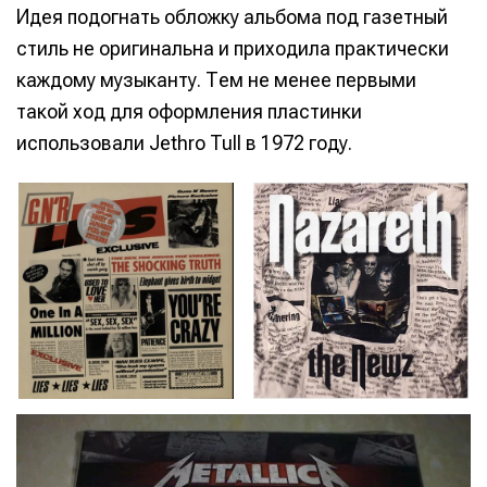
Идея подогнать обложку альбома под газетный
стиль не оригинальна и приходила практически
каждому музыканту. Тем не менее первыми
такой ход для оформления пластинки
Информация
Информация
использовали Jethro Tull в 1972 году.
О проекте
О проекте
Реклама
Реклама
Редакционная политика (в разработке)
Редакционная политика (в разработке)
Предложение новостей
Предложение новостей
Помощь проекту
Помощь проекту