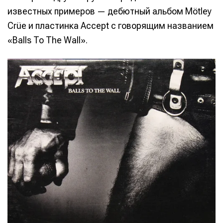
известных примеров — дебютный альбом Mötley
Crüe и пластинка Accept с говорящим названием
«Balls To The Wall».
Написание
Написание
Исполнение
Исполнение
Продакшн
Продакшн
Инструменты
Инструменты