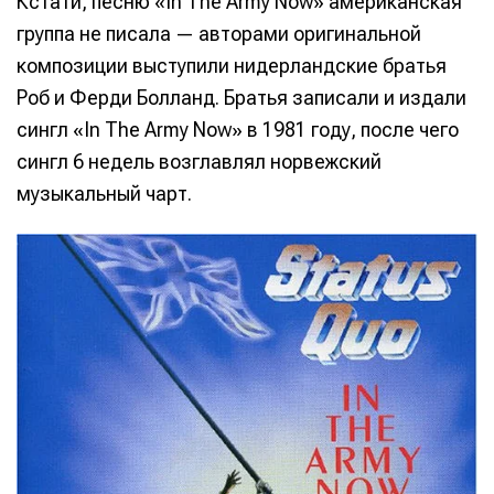
Кстати, песню «In The Army Now» американская
группа не писала — авторами оригинальной
композиции выступили нидерландские братья
Роб и Ферди Болланд. Братья записали и издали
сингл «In The Army Now» в 1981 году, после чего
сингл 6 недель возглавлял норвежский
музыкальный чарт.