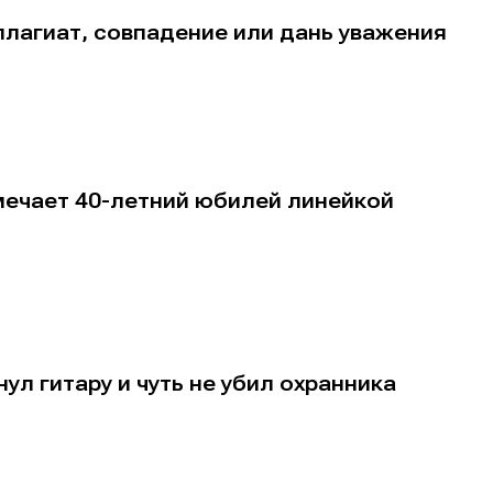
: плагиат, совпадение или дань уважения
мечает 40-летний юбилей линейкой
нул гитару и чуть не убил охранника
е
е