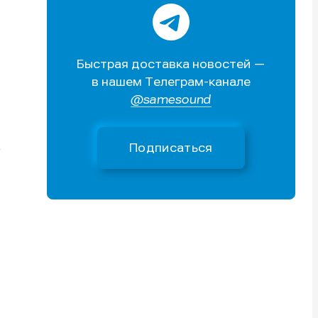
Быстрая доставка новостей —
в нашем Телеграм-канале
@samesound
Поиск
Поиск
Поиск
Поиск
очник
очник
иста
иста
Подписаться
тику
тику
тику
тику