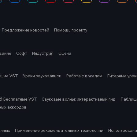
Предложение новостей
Помощь проекту
вание
Софт
Индустрия
Сцена
чшие VST
Уроки звукозаписи
Работа с вокалом
Гитарные урок
🎁 Бесплатные VST
Звуковые волны: интерактивный гид
Таблица
ных аккордов
анных
Применение рекомендательных технологий
Использовани