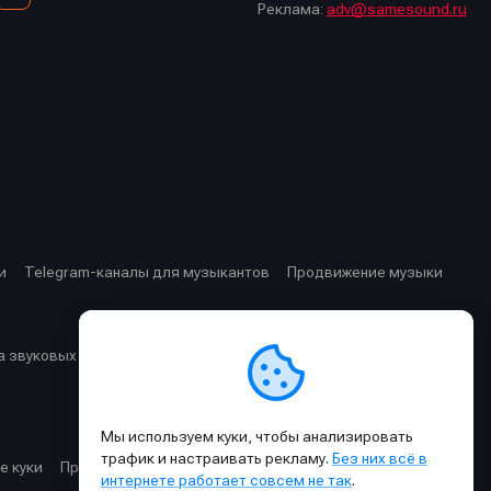
Реклама:
adv@samesound.ru
и
Telegram-каналы для музыкантов
Продвижение музыки
 звуковых частот
Cхемы прохождения сигнала
Мы используем куки, чтобы анализировать
трафик и настраивать рекламу.
Без них всё в
е куки
Правила публикации материалов и общения
интернете работает совсем не так
.