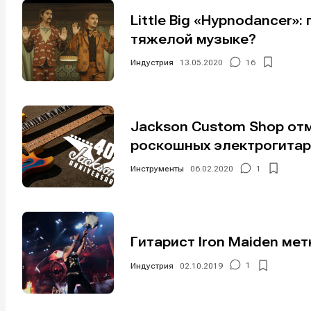
Little Big «Hypnodancer»
тяжелой музыке?
Индустрия
13.05.2020
16
Jackson Custom Shop от
роскошных электрогитар
Инструменты
06.02.2020
1
Гитарист Iron Maiden мет
Индустрия
02.10.2019
1
Написани
Написани