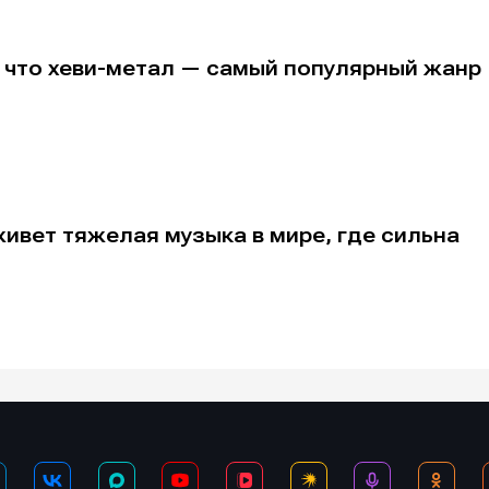
 что хеви-метал — самый популярный жанр
альных сетях
альных сетях
живет тяжелая музыка в мире, где сильна
ция
ция
еклама
еклама
Редакционная политика (в разработке)
Редакционная политика (в разработке)
Предложение ново
Предложение ново
кту
кту