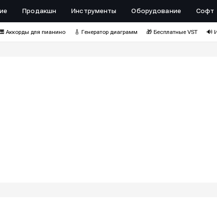
ие
Продакшн
Инструменты
Оборудование
Софт
🎹 Аккорды для пианино
🎸 Генератор диаграмм
🎁 Бесплатные VST
🔊 