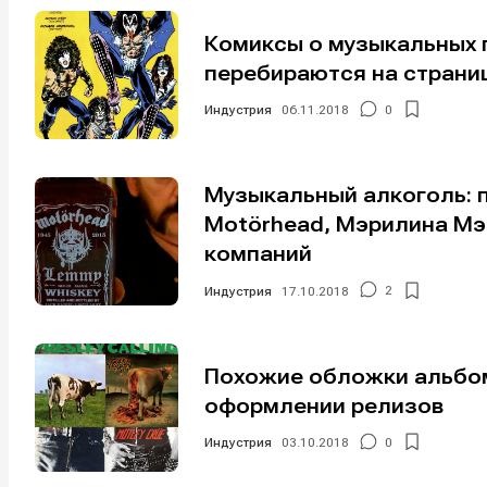
Исполнен
Исполнен
Комиксы о музыкальных г
Продакш
Продакш
перебираются на страни
Инструм
Инструм
Индустрия
06.11.2018
0
Оборудо
Оборудо
Музыкальный алкоголь: пи
Софт
Софт
Motörhead, Мэрилина Мэн
Индустри
Индустри
компаний
Сцена
Сцена
Индустрия
17.10.2018
2
Вы сможете
Вы сможете
Вы сможете
Вы сможете
Похожие обложки альбом
🎙️ Подкаст
🎙️ Подкаст
пользовать
пользовать
пользовать
пользовать
оформлении релизов
📖 Источни
📖 Источни
Электронная
Электронная
Электронная
Электронная
Индустрия
03.10.2018
0
👷 Профили
👷 Профили
почта
почта
почта
почта