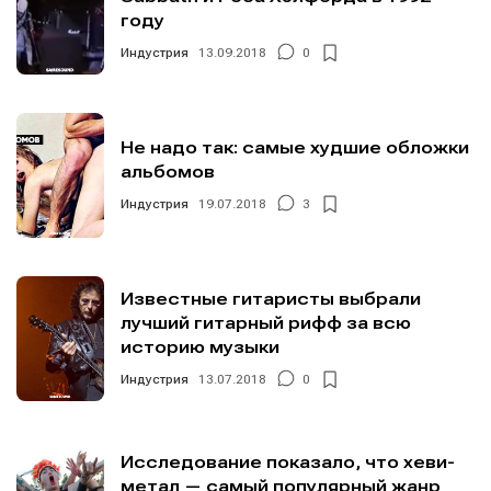
году
Индустрия
13.09.2018
0
Не надо так: самые худшие обложки
альбомов
Индустрия
19.07.2018
3
Известные гитаристы выбрали
лучший гитарный рифф за всю
историю музыки
Индустрия
13.07.2018
0
Исследование показало, что хеви-
метал — самый популярный жанр