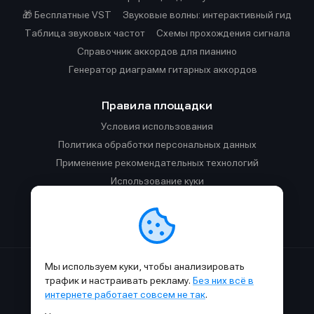
🎁 Бесплатные VST
Звуковые волны: интерактивный гид
Таблица звуковых частот
Cхемы прохождения сигнала
Справочник аккордов для пианино
Генератор диаграмм гитарных аккордов
Правила площадки
Условия использования
Политика обработки персональных данных
Применение рекомендательных технологий
Использование куки
Правила публикации материалов и общения
Правила общения в Телеграм-чате
Мы используем куки, чтобы анализировать
Сделано с
к
в
SAMESOUND
© 2015-2026.
трафик и настраивать рекламу.
Без них всё в
Использование материалов SAMESOUND разрешено только с
интернете работает совсем не так
.
обязательным указанием ссылки на
этот
сайт.