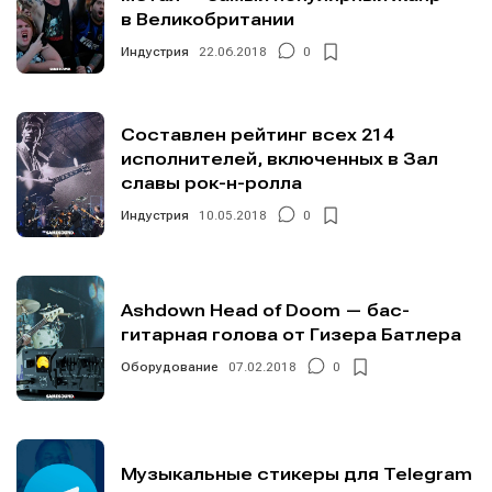
в Великобритании
Индустрия
22.06.2018
0
Составлен рейтинг всех 214
исполнителей, включенных в Зал
славы рок-н-ролла
Индустрия
10.05.2018
0
Написание
Написание
Исполнение
Исполнение
Ashdown Head of Doom — бас-
Продакшн
Продакшн
гитарная голова от Гизера Батлера
Инструменты
Инструменты
Оборудование
07.02.2018
0
Оборудование
Оборудование
Софт
Софт
Музыкальные стикеры для Telegram
Индустрия
Индустрия