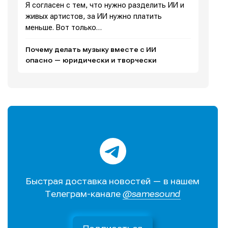
Я согласен с тем, что нужно разделить ИИ и
О проекте
О проекте
Реклама
Реклама
живых артистов, за ИИ нужно платить
Редакционная политика (в разработке)
Редакционная политика (в разработке)
меньше. Вот только…
Предложение новостей
Предложение новостей
Помощь проекту
Помощь проекту
Почему делать музыку вместе с ИИ
опасно — юридически и творчески
Быстрая доставка новостей — в нашем
Телеграм-канале
@samesound