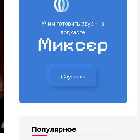
Учим готовить звук — в
подкасте
Слушать
Популярное