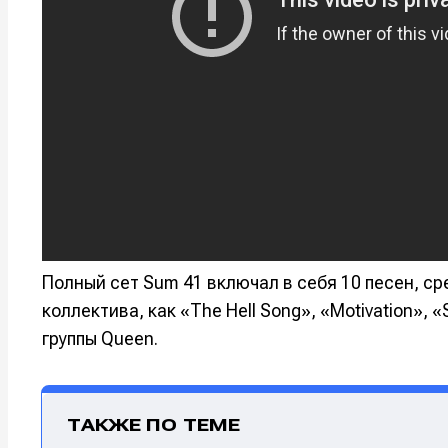
Полный сет Sum 41 включал в себя 10 песен, с
Написани
Написани
коллектива, как «The Hell Song», «Motivation», «St
группы Queen.
Исполнен
Исполнен
Продакш
Продакш
ТАКЖЕ ПО ТЕМЕ
Инструм
Инструм