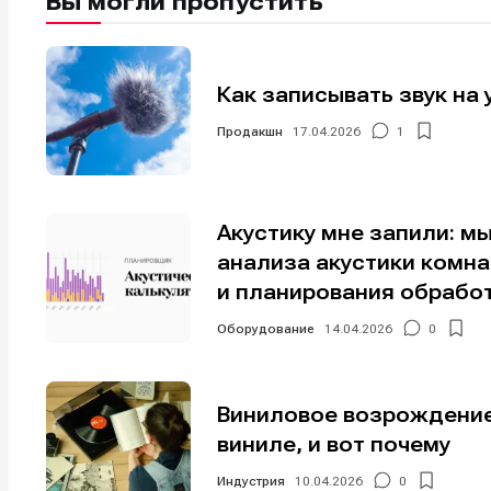
Вы могли пропустить
Мы в соци
Мы в соци
Как записывать звук на 
Продакшн
17.04.2026
1
Информа
Информа
О проекте
О проекте
Р
Р
Помощь прое
Помощь прое
Акустику мне запили: м
анализа акустики комн
и планирования обрабо
Оборудование
14.04.2026
0
Виниловое возрождение
виниле, и вот почему
Индустрия
10.04.2026
0