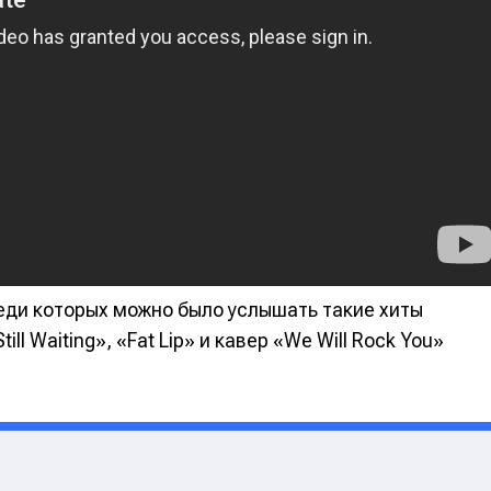
реди которых можно было услышать такие хиты
е
е
ill Waiting», «Fat Lip» и кавер «We Will Rock You»
ие
ие
н
н
енты
енты