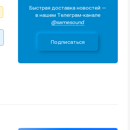
Быстрая доставка новостей —
Поиск
Поиск
Поиск
Поиск
в нашем Телеграм-канале
очник
очник
@samesound
иста
иста
Подписаться
тику
тику
тику
тику