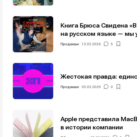
Книга Брюса Свидена «
на русском языке — мы 
Продакшн
13.03.2026
5
Жестокая правда: един
Продакшн
05.03.2026
0
Apple представила Mac
в истории компании