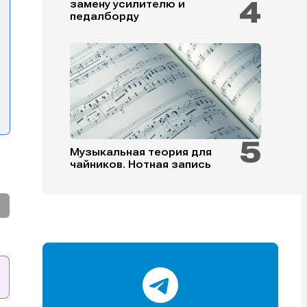
замену усилителю и
педалборду
и
и
и
и
Музыкальная теория для
чайников. Нотная запись
е
е