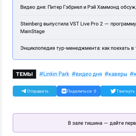
Видео дня: Питер Гэбриел и Рэй Хаммонд обсуж
Оборудо
Оборудо
Софт
Софт
Steinberg выпустила VST Live Pro 2 — программ
MainStage
Индустри
Индустри
Сцена
Сцена
Энциклопедия тур-менеджмента: как поехать в т
Вы сможете
Вы сможете
Вы сможете
Вы сможете
🎙️ Подкаст
🎙️ Подкаст
пользовать
пользовать
пользовать
пользовать
Linkin Park
видео дня
каверы
ТЕМЫ
📖 Источни
📖 Источни
Электронная
Электронная
Электронная
Электронная
Отправить
Поделиться
0
Твитнуть
👷 Профили
👷 Профили
почта
почта
почта
почта
Скоро тут 
Скоро тут 
Я не ро
Я не ро
Я не ро
Я не ро
Предло
Предло
В зале тишина — дайте перв