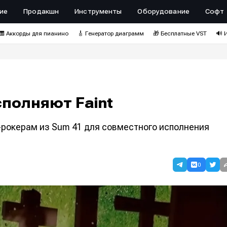
ие
Продакшн
Инструменты
Оборудование
Софт
🎹 Аккорды для пианино
🎸 Генератор диаграмм
🎁 Бесплатные VST
🔊 
полняют Faint
рокерам из Sum 41 для совместного исполнения
0