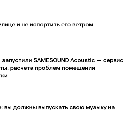
альных сетях
альных сетях
улице и не испортить его ветром
ция
ция
еклама
еклама
Редакционная политика (в разработке)
Редакционная политика (в разработке)
Предложение ново
Предложение ново
кту
кту
ы запустили SAMESOUND Acoustic — сервис
аты, расчёта проблем помещения
тки
: вы должны выпускать свою музыку на