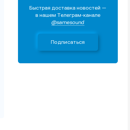
Быстрая доставка новостей —
Поиск
Поиск
Поиск
Поиск
в нашем Телеграм-канале
очник
очник
@samesound
иста
иста
Подписаться
тику
тику
тику
тику