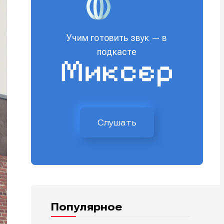
Учим готовить звук — в
подкасте
Слушать
Популярное