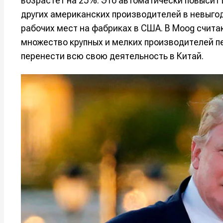
возрастет на 25%. Это автоматически повысит 
других американских производителей в невыгод
рабочих мест на фабриках в США. В Moog счита
множество крупных и мелких производителей пе
перенести всю свою деятельность в Китай.
Написани
Написани
Исполнен
Исполнен
Продакш
Продакш
Инструм
Инструм