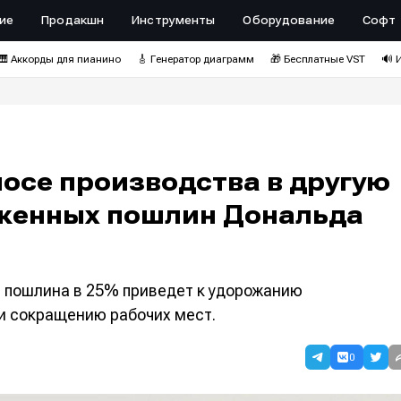
ие
Продакшн
Инструменты
Оборудование
Софт
🎹 Аккорды для пианино
🎸 Генератор диаграмм
🎁 Бесплатные VST
🔊 
осе производства в другую
оженных пошлин Дональда
я пошлина в 25% приведет к удорожанию
и сокращению рабочих мест.
0