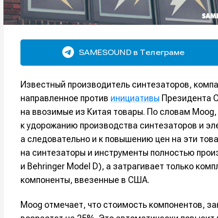
SAMESOUND в Телеграме
Известный производитель синтезаторов, компа
направленное против
инициативы
Президента С
на ввозимые из Китая товары. По словам Moog
к удорожанию производства синтезаторов и эл
а следовательно и к повышению цен на эти тов
на синтезаторы и инструменты полностью произ
и Behringer Model D), а затрагивает только ко
компоненты, ввезенные в США.
Moog отмечает, что стоимость компонентов, з