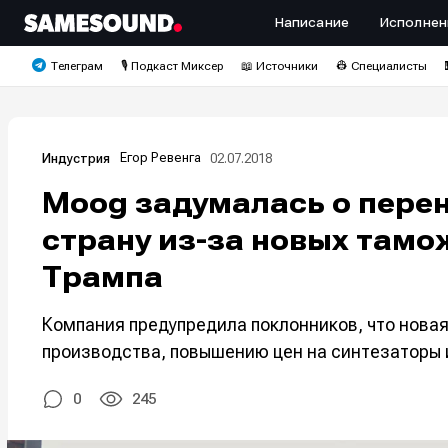
Написание
Исполнен
Телеграм
🎙️ Подкаст Миксер
📖 Источники
👷 Специалисты
Егор Ревенга
02.07.2018
Индустрия
Moog задумалась о перен
страну из-за новых там
Трампа
Компания предупредила поклонников, что нова
производства, повышению цен на синтезаторы 
0
245