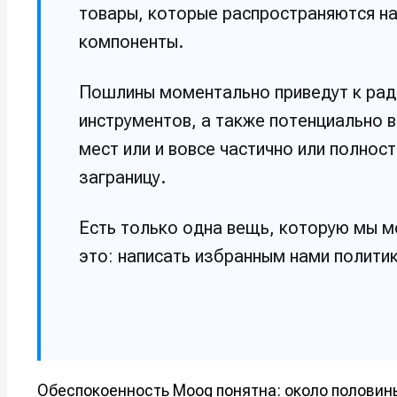
товары, которые распространяются на
Например, 
Например, 
Например, 
Например, 
компоненты.
Изу
Изу
зву
зву
Войти
Войти
Войти
Войти
Пошлины моментально приведут к ра
вол
вол
инструментов, а также потенциально 
Войти
Войти
Войти
Войти
мест или и вовсе частично или полно
заграницу.
Нажимая на 
Нажимая на 
Нажимая на 
Нажимая на 
Есть только одна вещь, которую мы м
подтверждае
подтверждае
подтверждае
подтверждае
это: написать избранным нами полити
обработки п
обработки п
обработки п
обработки п
Обеспокоенность Moog понятна: около половин