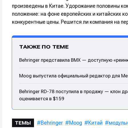
Мы в соци
Мы в соци
произведены в Китае. Удорожание половины ко
положение: на фоне европейских и китайских к
конкурентные цены. Решится ли компания на пе
Информа
Информа
ТАКЖЕ ПО ТЕМЕ
О проекте
О проекте
Р
Р
Помощь прое
Помощь прое
Behringer представила BMX — доступную «реин
Moog выпустила официальный редактор для Me
Behringer RD-78 поступила в продажу — клон др
оценивается в $159
Behringer
Moog
Китай
модуль
ТЕМЫ