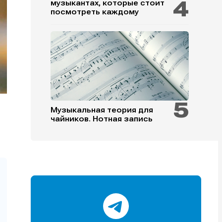
музыкантах, которые стоит
посмотреть каждому
и
и
и
и
Музыкальная теория для
чайников. Нотная запись
е
е