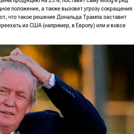
цены продукцию на 25%, поставит саму Moog и ряд
ное положение, а также вызовет угрозу сокращения
ют, что такое решение Дональда Трампа заставит
реехать из США (например, в Европу) или и вовсе
е
е
ие
ие
н
н
енты
енты