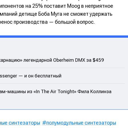
альных сетях
альных сетях
мпонентов на 25% поставит Moog в неприятное
омпаний детище Боба Муга не сможет удержать
ренос производства — большой вопрос.
ция
ция
еклама
еклама
Редакционная политика (в разработке)
Редакционная политика (в разработке)
Предложение ново
Предложение ново
кту
кту
карнацию» легендарной Oberheim DMX за $459
ssenger — и он бесплатный
ам-машины из «In The Air Tonight» Фила Коллинза
ные синтезаторы
полумодульные синтезаторы