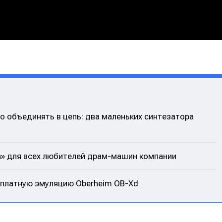
но объединять в цепь: два маленьких синтезатора
а» для всех любителей драм-машин компании
сплатную эмуляцию Oberheim OB-Xd