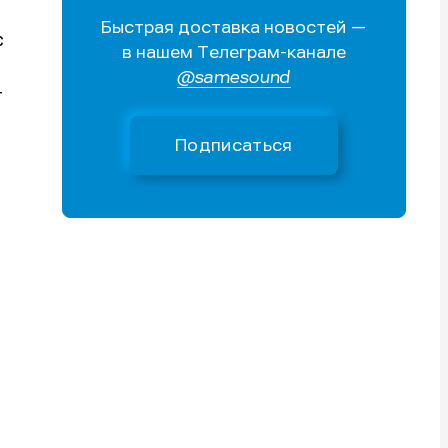
Быстрая доставка новостей —
Поиск
Поиск
Поиск
Поиск
с
в нашем Телеграм-канале
очник
очник
@samesound
иста
иста
т
Подписаться
тику
тику
тику
тику