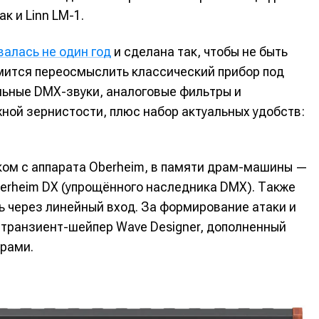
к и Linn LM-1.
алась не один год
и сделана так, чтобы не быть
мится переосмыслить классический прибор под
льные DMX-звуки, аналоговые фильтры и
ной зернистости, плюс набор актуальных удобств:
ом с аппарата Oberheim, в памяти драм-машины —
erheim DX (упрощённого наследника DMX). Также
ь через линейный вход. За формирование атаки и
е
е
 транзиент-шейпер Wave Designer, дополненный
рами.
ие
ие
н
н
енты
енты