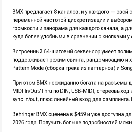
Например, 
Например, 
Например, 
Например, 
BMX предлагает 8 каналов, и у каждого — свой
Изу
Изу
переменной частотой дискретизации и выбором
зву
зву
громкости и панорама для каждого канала, а дл
Войти
Войти
Войти
Войти
вол
вол
куда более удобными в сравнении с кнопками у
Войти
Войти
Войти
Войти
Встроенный 64-шаговый секвенсор умеет поли
поддерживает режим свинга, рандомизацию и хр
Pattern Mode (сборка трека из паттернов) и Son
Нажимая на 
Нажимая на 
Нажимая на 
Нажимая на 
подтверждае
подтверждае
подтверждае
подтверждае
При этом BMX неожиданно богата на разъёмы дл
обработки п
обработки п
обработки п
обработки п
MIDI In/Out/Thru по DIN, USB-MIDI, стереовыход 
sync in/out, плюс линейный вход для сэмплинга.
Behringer BMX оценена в $459 и уже доступна д
2026 года. Получить больше подробностей мож