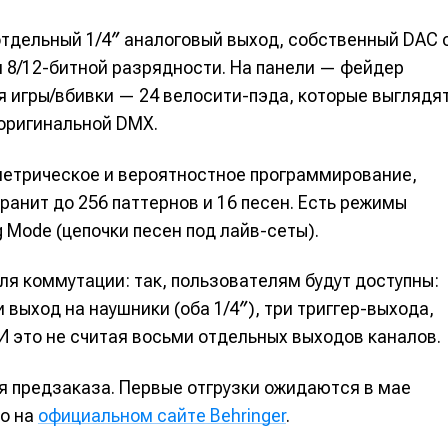
звуковые карты...
звуковые карты...
звуковые карты...
звуковые карты...
 отдельный 1/4″ аналоговый выход, собственный DAC 
Другие способы
Другие способы
Другие способы
Другие способы
чаем
чаем
Аккорды,
Аккорды,
Справ
Справ
 8/12-битной разрядности. На панели — фейдер
ковые
ковые
гаммы и
гаммы и
гитар
гитар
я игры/вбивки — 24 велосити-пэда, которые выглядя
 через VK ID
 через VK ID
 через VK ID
 через VK ID
ны
ны
лады для
лады для
 оригинальной DMX.
пианино
пианино
 через Яндекс ID
 через Яндекс ID
 через Яндекс ID
 через Яндекс ID
метрическое и вероятностное программирование,
анит до 256 паттернов и 16 песен. Есть режимы
g Mode (цепочки песен под лайв-сеты).
кнопку «Войти» или на кнопки социальных сервисов для входа, вы
кнопку «Войти» или на кнопки социальных сервисов для входа, вы
кнопку «Войти» или на кнопки социальных сервисов для входа, вы
кнопку «Войти» или на кнопки социальных сервисов для входа, вы
те, что ознакомились и принимаете
те, что ознакомились и принимаете
те, что ознакомились и принимаете
те, что ознакомились и принимаете
Условия использования
Условия использования
Условия использования
Условия использования
,
,
,
,
Поли
Поли
Поли
Поли
я коммутации: так, пользователям будут доступны:
ерсональных данных
ерсональных данных
ерсональных данных
ерсональных данных
и
и
и
и
Правила площадки
Правила площадки
Правила площадки
Правила площадки
.
.
.
.
и выход на наушники (оба 1/4″), три триггер-выхода,
 И это не считая восьми отдельных выходов каналов.
ля предзаказа. Первые отгрузки ожидаются в мае
но на
официальном сайте Behringer
.