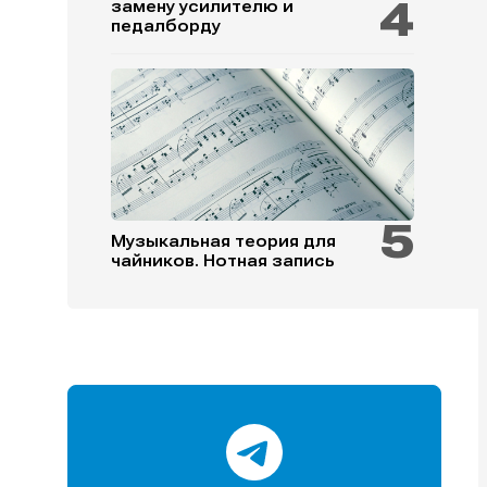
замену усилителю и
педалборду
и
и
и
и
Музыкальная теория для
чайников. Нотная запись
е
е