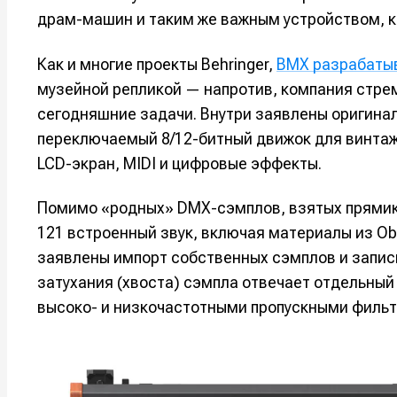
драм-машин и таким же важным устройством, ка
Как и многие проекты Behringer,
BMX разрабатыв
музейной репликой — напротив, компания стре
сегодняшние задачи. Внутри заявлены оригина
переключаемый 8/12-битный движок для винтаж
LCD-экран, MIDI и цифровые эффекты.
Помимо «родных» DMX-сэмплов, взятых прямик
121 встроенный звук, включая материалы из Ob
заявлены импорт собственных сэмплов и запис
Написани
Написани
затухания (хвоста) сэмпла отвечает отдельный
высоко- и низкочастотными пропускными фильт
Исполнен
Исполнен
Продакш
Продакш
Инструм
Инструм