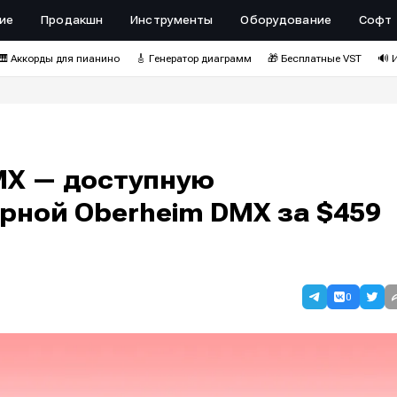
ие
Продакшн
Инструменты
Оборудование
Софт
🎹 Аккорды для пианино
🎸 Генератор диаграмм
🎁 Бесплатные VST
🔊 
MX — доступную
рной Oberheim DMX за $459
0