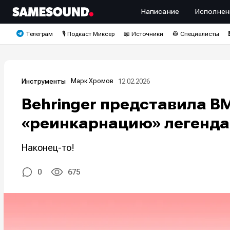
Написание
Исполнен
Телеграм
🎙️ Подкаст Миксер
📖 Источники
👷 Специалисты
Марк Хромов
12.02.2026
Инструменты
Behringer представила B
«реинкарнацию» легенда
Наконец-то!
0
675