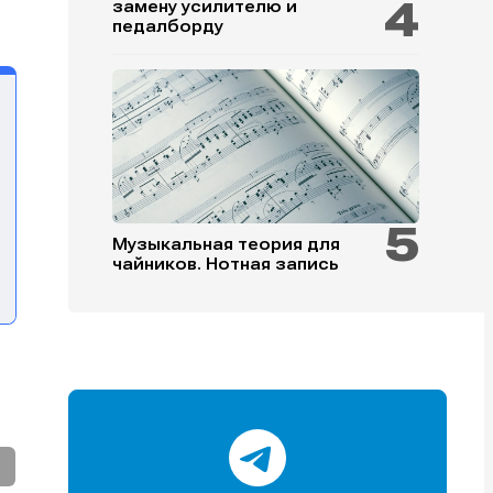
замену усилителю и
педалборду
и
и
и
и
Музыкальная теория для
чайников. Нотная запись
е
е