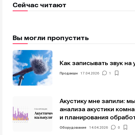
Сейчас читают
Мы в соци
Мы в соци
Вы могли пропустить
Информа
Информа
О проекте
О проекте
Р
Р
Помощь прое
Помощь прое
Как записывать звук на 
Продакшн
17.04.2026
1
Акустику мне запили: м
анализа акустики комн
и планирования обрабо
Оборудование
14.04.2026
0