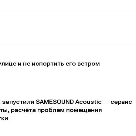
альных сетях
альных сетях
ция
ция
еклама
еклама
Редакционная политика (в разработке)
Редакционная политика (в разработке)
Предложение ново
Предложение ново
кту
кту
улице и не испортить его ветром
ы запустили SAMESOUND Acoustic — сервис
аты, расчёта проблем помещения
тки