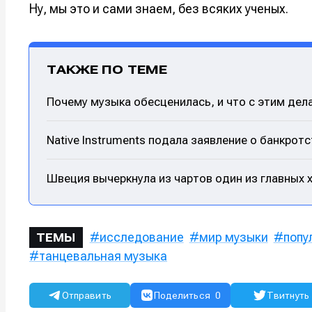
Ну, мы это и сами знаем, без всяких ученых.
Оборудо
Оборудо
Софт
Софт
ТАКЖЕ ПО ТЕМЕ
Индустри
Индустри
Почему музыка обесценилась, и что с этим дел
Сцена
Сцена
Native Instruments подала заявление о банкрот
Вы сможете
Вы сможете
Вы сможете
Вы сможете
🎙️ Подкаст
🎙️ Подкаст
пользовать
пользовать
пользовать
пользовать
Швеция вычеркнула из чартов один из главных 
📖 Источни
📖 Источни
Электронная
Электронная
Электронная
Электронная
👷 Профили
👷 Профили
почта
почта
почта
почта
Скоро тут 
Скоро тут 
исследование
мир музыки
попу
ТЕМЫ
танцевальная музыка
Я не ро
Я не ро
Я не ро
Я не ро
Предло
Предло
Отправить
Поделиться
0
Твитнуть