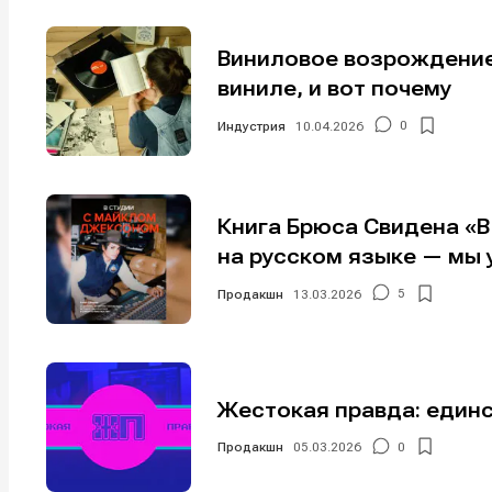
Виниловое возрождение
виниле, и вот почему
Индустрия
10.04.2026
0
Книга Брюса Свидена «
на русском языке — мы 
Продакшн
13.03.2026
5
Жестокая правда: един
Продакшн
05.03.2026
0