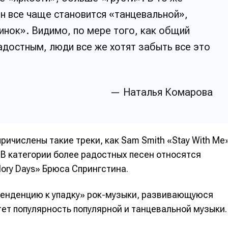
н все чаще становится «танцевальной»,
нок». Видимо, по мере того, как общий
адостным, люди все же хотят забыть все это
— Наталья Комарова
ичислены такие треки, как Sam Smith «Stay With Me
. В категории более радостных песен относятся
е
е
ory Days» Брюса Спрингстина.
ие
ие
 тенденцию к упадку» рок-музыки, развивающуюся
н
н
стет популярность популярной и танцевальной музыки.
енты
енты