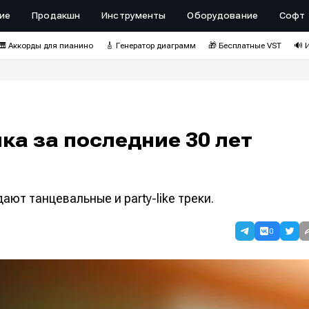
ие
Продакшн
Инструменты
Оборудование
Софт
🎹 Аккорды для пианино
🎸 Генератор диаграмм
🎁 Бесплатные VST
🔊 
ка за последние 30 лет
ают танцевальные и party-like треки.
0