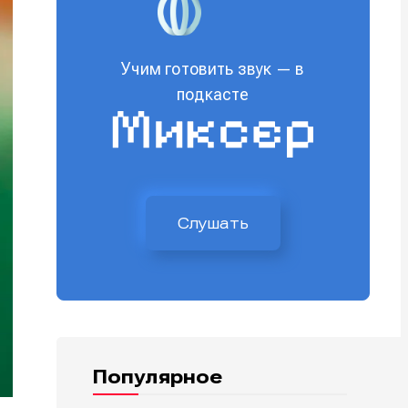
Учим готовить звук — в
подкасте
Слушать
Популярное