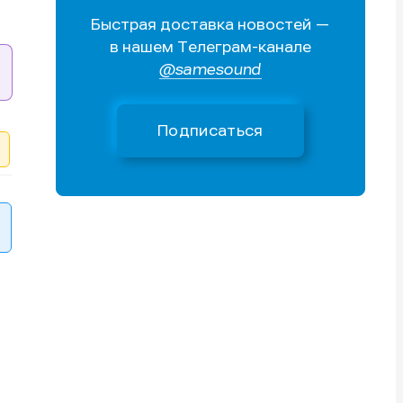
Быстрая доставка новостей —
Поиск
Поиск
Поиск
Поиск
в нашем Телеграм-канале
очник
очник
@samesound
иста
иста
Подписаться
тику
тику
тику
тику