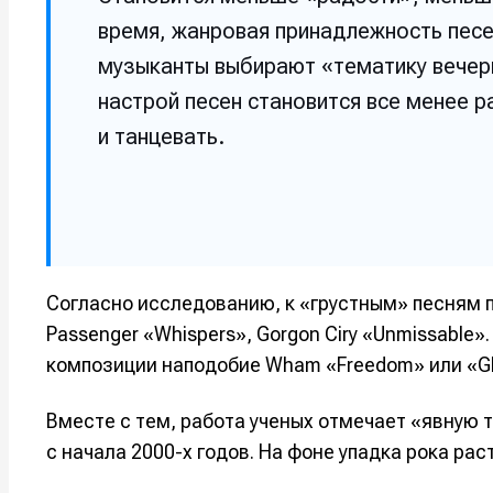
время, жанровая принадлежность песе
музыканты выбирают «тематику вечери
настрой песен становится все менее р
и танцевать.
Согласно исследованию, к «грустным» песням пр
Passenger «Whispers», Gorgon Ciry «Unmissable»
Написани
Написани
композиции наподобие Wham «Freedom» или «Gl
Исполнен
Исполнен
Вместе с тем, работа ученых отмечает «явную
Продакш
Продакш
с начала 2000-х годов. На фоне упадка рока ра
Инструм
Инструм