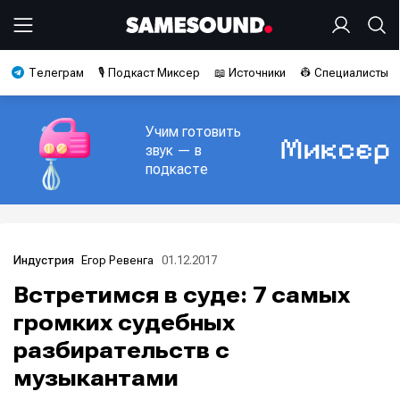
Телеграм
🎙️ Подкаст Миксер
📖 Источники
👷 Специалисты
Учим готовить
звук — в
подкасте
Егор Ревенга
01.12.2017
Индустрия
Встретимся в суде: 7 самых
громких судебных
разбирательств с
музыкантами