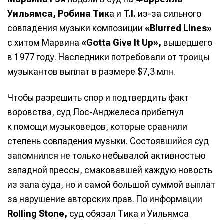
Уильямса, Робина Тик
а и
T.I.
из-за сильного
совпадения музыки композиции
«Blurred Lines»
с хитом Марвина
«Gotta Give It Up»,
вышедшего
в 1977 году. Наследники потребовали от троицы
музыкантов выплат в размере $7,3 млн.
Чтобы разрешить спор и подтвердить факт
воровства, суд Лос-Анджелеса прибегнул
к помощи музыковедов, которые сравнили
степень совпадения музыки. Состоявшийся суд
запомнился не только небывалой активностью
западной прессы, смаковавшей каждую новость
из зала суда, но и самой большой суммой выплат
за нарушение авторских прав. По информации
Rolling Stone,
суд обязал Тика и Уильямса