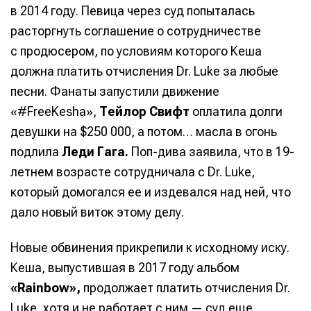
в 2014 году. Певица через суд попыталась
расторгнуть соглашение о сотрудничестве
с продюсером, по условиям которого Кеша
должна платить отчисления Dr. Luke за любые
песни. Фанаты запустили движение
«#FreeKesha»,
Тейлор Свифт
оплатила долги
девушки на $250 000, а потом… масла в огонь
подлила
Леди Гага.
Поп-дива заявила, что в 19-
летнем возрасте сотрудничала с Dr. Luke,
который домогался ее и издевался над ней, что
Написание
Написание
дало новый виток этому делу.
Исполнение
Исполнение
Новые обвинения прикрепили к исходному иску.
Продакшн
Продакшн
Кеша, выпустившая в 2017 году альбом
Инструменты
Инструменты
«Rainbow»,
продолжает платить отчисления Dr.
Оборудование
Оборудование
Luke, хотя и не работает с ним — суд еще