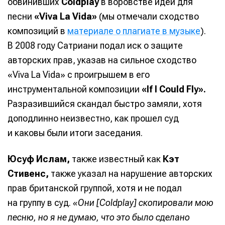
обвинивших
Coldplay
в воровстве идей для
песни
«Viva La Vida»
(мы отмечали сходство
Изучаем
Изучаем
Аккорды,
Аккорды,
Войти через VK ID
Войти через VK ID
Войти через VK ID
Войти через VK ID
звуковые
звуковые
гаммы и
гаммы и
композиций в
материале о плагиате в музыке
).
волны
волны
лады для
лады для
В 2008 году Сатриани подал иск о защите
пианино
пианино
Войти через Яндекс ID
Войти через Яндекс ID
Войти через Яндекс ID
Войти через Яндекс ID
авторских прав, указав на сильное сходство
«Viva La Vida» с проигрышем в его
инструментальной композиции
«If I Could Fly».
Нажимая на кнопку «Войти» или на кнопки социальных
Нажимая на кнопку «Войти» или на кнопки социальных
Нажимая на кнопку «Войти» или на кнопки социальных
Нажимая на кнопку «Войти» или на кнопки социальных
Разразившийся скандал быстро замяли, хотя
сервисов для входа, вы подтверждаете, что
сервисов для входа, вы подтверждаете, что
сервисов для входа, вы подтверждаете, что
сервисов для входа, вы подтверждаете, что
Справочник гитариста
Справочник гитариста
ознакомились и принимаете
ознакомились и принимаете
ознакомились и принимаете
ознакомились и принимаете
Условия использования
Условия использования
Условия использования
Условия использования
,
,
,
,
доподлинно неизвестно, как прошел суд
Политику обработки персональных данных
Политику обработки персональных данных
Политику обработки персональных данных
Политику обработки персональных данных
и
и
и
и
Правила
Правила
Правила
Правила
и каковы были итоги заседания.
площадки
площадки
площадки
площадки
.
.
.
.
Юсуф Ислам,
также известный как
Кэт
Стивенс,
также указал на нарушение авторских
прав британской группой, хотя и не подал
Мы в социальных сетях
Мы в социальных сетях
на группу в суд.
«Они [Coldplay] скопировали мою
песню, но я не думаю, что это было сделано