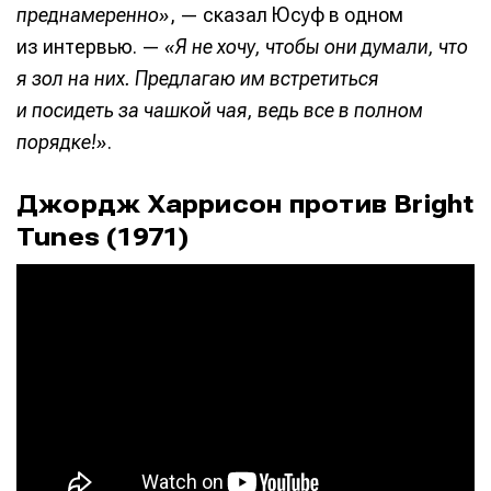
преднамеренно»
, — сказал Юсуф в одном
из интервью. —
«Я не хочу, чтобы они думали, что
Информация
Информация
я зол на них. Предлагаю им встретиться
О проекте
О проекте
Реклама
Реклама
и посидеть за чашкой чая, ведь все в полном
Редакционная политика (в разработке)
Редакционная политика (в разработке)
порядке!»
.
Предложение новостей
Предложение новостей
Помощь проекту
Помощь проекту
Джордж Харрисон против Bright
Tunes (1971)