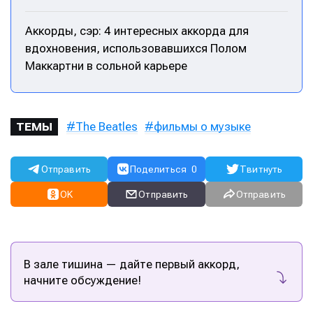
Аккорды, сэр: 4 интересных аккорда для
вдохновения, использовавшихся Полом
Маккартни в сольной карьере
The Beatles
фильмы о музыке
ТЕМЫ
Отправить
Поделиться
0
Твитнуть
OK
Отправить
Отправить
Написание
Написание
В зале тишина — дайте первый аккорд,
начните обсуждение!
Исполнение
Исполнение