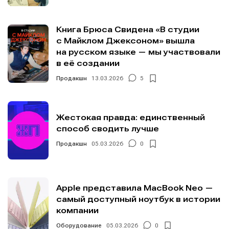
Мы в социальных сетях
Мы в социальных сетях
Книга Брюса Свидена «В студии
с Майклом Джексоном» вышла
на русском языке — мы участвовали
в её создании
Информация
Информация
Продакшн
13.03.2026
5
О проекте
О проекте
Реклама
Реклама
Редакционная политика (в разработке)
Редакционная политика (в разработке)
Жестокая правда: единственный
Предложение новостей
Предложение новостей
Помощь проекту
Помощь проекту
способ сводить лучше
Продакшн
05.03.2026
0
Apple представила MacBook Neo —
самый доступный ноутбук в истории
компании
Оборудование
05.03.2026
0