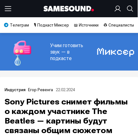
Телеграм
🎙️ Подкаст Миксер
📖 Источники
👷 Специалисты
Учим готовить
звук — в
подкасте
Егор Ревенга
22.02.2024
Индустрия
Sony Pictures снимет фильмы
о каждом участнике The
Beatles — картины будут
связаны общим сюжетом