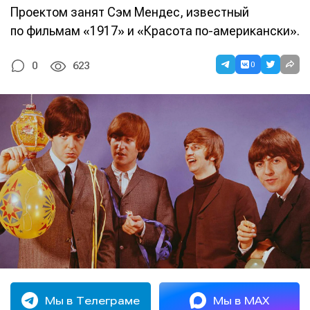
Проектом занят Сэм Мендес, известный
по фильмам «1917» и «Красота по-американски».
0
0
623
Мы в Телеграме
Мы в MAX