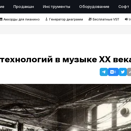
ие
Продакшн
Инструменты
Оборудование
Софт
🎹 Аккорды для пианино
🎸 Генератор диаграмм
🎁 Бесплатные VST
🔊 
технологий в музыке XX век
0