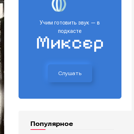
Учим готовить звук — в
подкасте
Слушать
Популярное