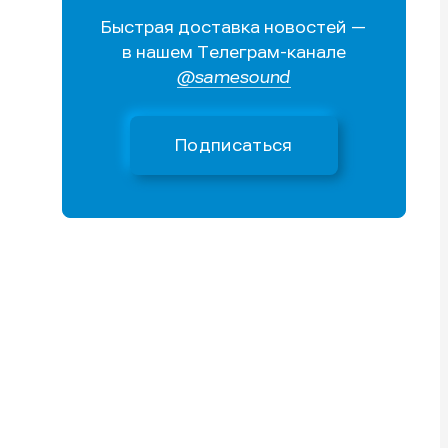
Быстрая доставка новостей —
Поиск
Поиск
Поиск
Поиск
в нашем Телеграм-канале
очник
очник
@samesound
иста
иста
Подписаться
тику
тику
тику
тику