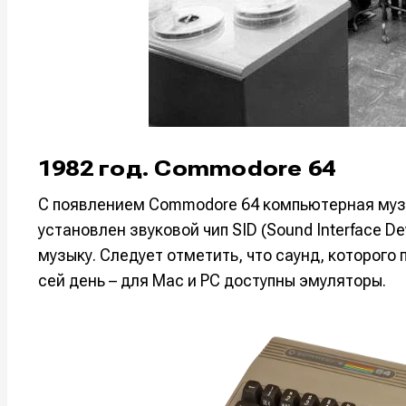
Мы в соци
Мы в соци
Информа
Информа
О проекте
О проекте
Р
Р
1982 год. Commodore 64
Помощь прое
Помощь прое
С появлением Commodore 64 компьютерная музы
установлен звуковой чип SID (Sound Interface 
музыку. Следует отметить, что саунд, которого 
сей день – для Mac и PC доступны эмуляторы.