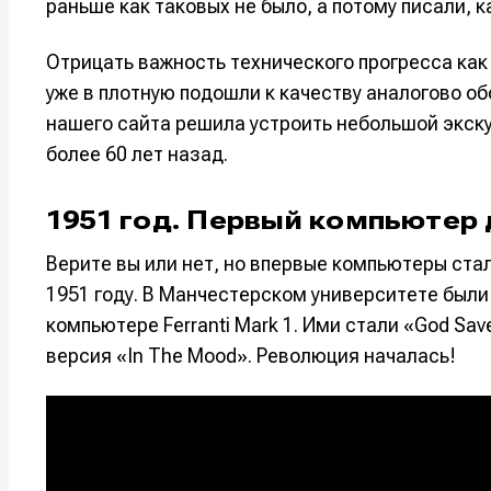
раньше как таковых не было, а потому писали, к
Отрицать важность технического прогресса ка
уже в плотную подошли к качеству аналогово об
нашего сайта решила устроить небольшой экску
более 60 лет назад.
1951 год. Первый компьютер 
Верите вы или нет, но впервые компьютеры ста
1951 году. В Манчестерском университете был
компьютере Ferranti Mark 1. Ими стали «God Sav
Написани
Написани
версия «In The Mood». Революция началась!
Исполнен
Исполнен
Продакш
Продакш
Инструм
Инструм