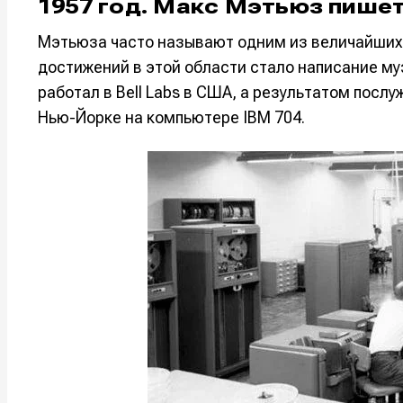
1957 год. Макс Мэтьюз пише
Например, 
Например, 
Например, 
Например, 
Мэтьюза часто называют одним из величайших 
Изу
Изу
достижений в этой области стало написание м
зву
зву
Войти
Войти
Войти
Войти
работал в Bell Labs в США, а результатом посл
вол
вол
Нью-Йорке на компьютере IBM 704.
Войти
Войти
Войти
Войти
Нажимая на 
Нажимая на 
Нажимая на 
Нажимая на 
подтверждае
подтверждае
подтверждае
подтверждае
обработки п
обработки п
обработки п
обработки п