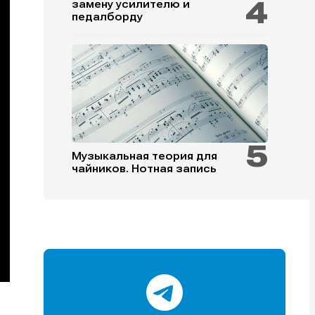
замену усилителю и
педалборду
и
и
и
и
Музыкальная теория для
чайников. Нотная запись
е
е