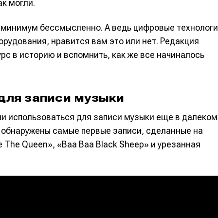
ак могли.
к минимум бессмысленно. А ведь цифровые технолог
орудования, нравится вам это или нет. Редакция
рс в историю и вспомнить, как же все начиналось
для записи музыки
ли использоваться для записи музыки еще в далеком
и обнаружены самые первые записи, сделанные на
e The Queen», «Baa Baa Black Sheep» и урезанная
е
е
ие
ие
н
н
енты
енты