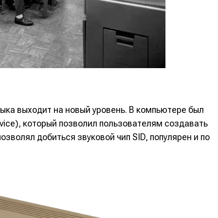
альных сетях
альных сетях
ция
ция
еклама
еклама
Редакционная политика (в разработке)
Редакционная политика (в разработке)
Предложение ново
Предложение ново
кту
кту
ка выходит на новый уровень. В компьютере был
Device), который позволил пользователям создавать
позволял добиться звуковой чип SID, популярен и по