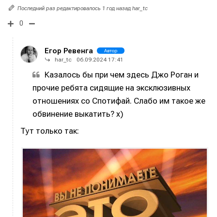
Предложение новостей
Предложение новостей
Помощь проекту
Помощь проекту
Последний раз редактировалось 1 год назад har_tc
0
Егор Ревенга
Автор
har_tc
06.09.2024 17:41
Казалось бы при чем здесь Джо Роган и
прочие ребята сидящие на эксклюзивных
отношениях со Спотифай. Слабо им такое же
обвинение выкатить? х)
Тут только так: