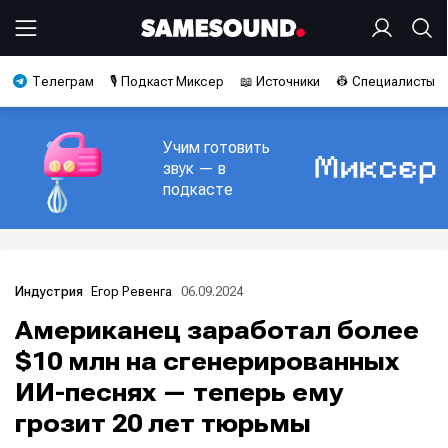
Телеграм
🎙️ Подкаст Миксер
📖 Источники
👷 Специалисты
Учим готовить
звук — в
подкасте
Егор Ревенга
06.09.2024
Индустрия
Американец заработал более
$10 млн на сгенерированных
ИИ-песнях — теперь ему
грозит 20 лет тюрьмы