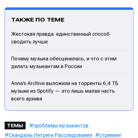
ТАКЖЕ ПО ТЕМЕ
Жестокая правда: единственный способ
сводить лучше
Написание
Написание
Исполнение
Исполнение
Почему музыка обесценилась, и что с этим
делать музыкантам в России
Продакшн
Продакшн
Инструменты
Инструменты
Anna’s Archive выложили на торренты 6,4 ТБ
музыки из Spotify — это лишь малая часть
Оборудование
Оборудование
всего архива
Софт
Софт
Индустрия
Индустрия
проблемы музыкантов
ТЕМЫ
Сцена
Сцена
Скандалы Интриги Расследования
стриминг