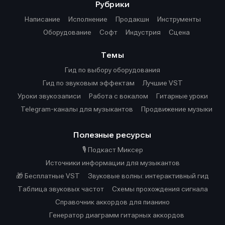
Рубрики
Написание
Исполнение
Продакшн
Инструменты
Оборудование
Софт
Индустрия
Сцена
Темы
Гид по выбору оборудования
Гид по звуковым эффектам
Лучшие VST
Уроки звукозаписи
Работа с вокалом
Гитарные уроки
Telegram-каналы для музыкантов
Продвижение музыки
Полезные ресурсы
🎙️ Подкаст Миксер
Источники информации для музыкантов
🎁 Бесплатные VST
Звуковые волны: интерактивный гид
Таблица звуковых частот
Cхемы прохождения сигнала
Справочник аккордов для пианино
Генератор диаграмм гитарных аккордов