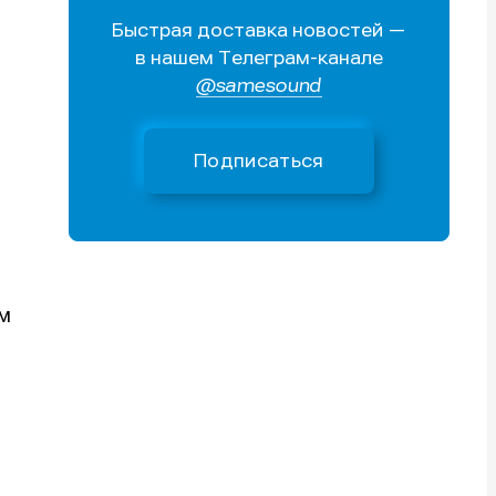
Быстрая доставка новостей —
Поиск
Поиск
Поиск
Поиск
в нашем Телеграм-канале
очник
очник
@samesound
иста
иста
Подписаться
тику
тику
тику
тику
ем