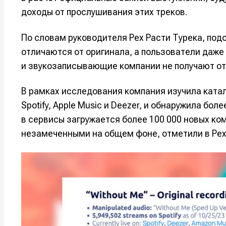
доходы от прослушивания этих треков.
По словам руководителя Pex Расти Турека, по
отличаются от оригинала, а пользователи даже
и звукозаписывающие компании не получают от
В рамках исследования компания изучила ката
Spotify, Apple Music и Deezer, и обнаружила бо
в сервисы загружается более 100 000 новых ко
незамеченными на общем фоне, отметили в Pex
Написани
Написани
Исполнен
Исполнен
Продакш
Продакш
Инструм
Инструм