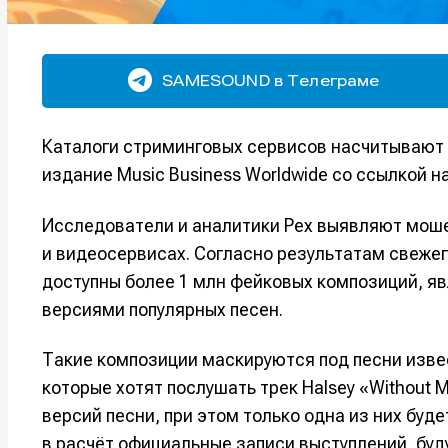
SAMESOUND в Телеграме
Каталоги стриминговых сервисов насчитывают 
издание Music Business Worldwide со ссылкой н
Исследователи и аналитики Pex выявляют мош
и видеосервисах. Согласно результатам свеже
доступны более 1 млн фейковых композиций, 
версиями популярных песен.
Такие композиции маскируются под песни извес
которые хотят послушать трек Halsey «Without M
версий песни, при этом только одна из них буд
в расчёт официальные записи выступлений, бу