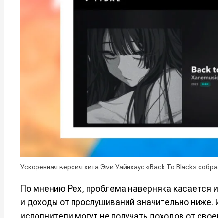
Ускоренная версия хита Эми Уайнхаус «Back To Black» собр
По мнению Pex, проблема наверняка касается и
и доходы от прослушиваний значительно ниже.
исполнители могут не получать доходов от свое