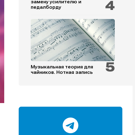
замену усилителю и
педалборду
и
и
и
и
Музыкальная теория для
чайников. Нотная запись
е
е