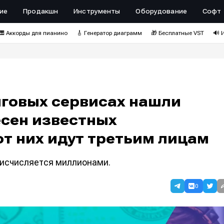
ие
Продакшн
Инструменты
Оборудование
Софт
🎹 Аккорды для пианино
🎸 Генератор диаграмм
🎁 Бесплатные VST
🔊 
нговых сервисах нашли
сен известных
т них идут третьим лицам
 исчисляется миллионами.
0