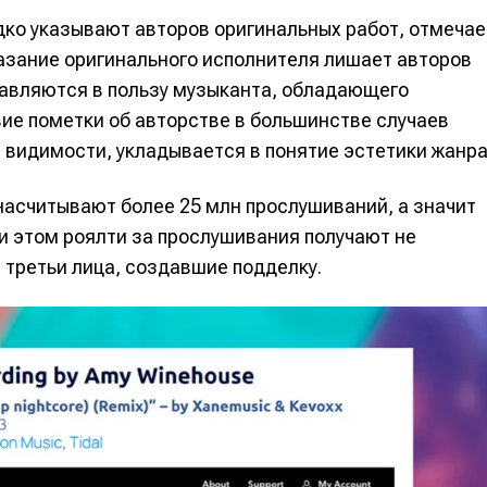
альных сетях
альных сетях
дко указывают авторов оригинальных работ, отмечае
азание оригинального исполнителя лишает авторов
авляются в пользу музыканта, обладающего
ие пометки об авторстве в большинстве случаев
ция
ция
й видимости, укладывается в понятие эстетики жанра
еклама
еклама
Редакционная политика (в разработке)
Редакционная политика (в разработке)
Предложение ново
Предложение ново
насчитывают более 25 млн прослушиваний, а значит
кту
кту
ри этом роялти за прослушивания получают не
 третьи лица, создавшие подделку.