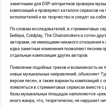
заметными для DSP-алгоритмов проверки музы
Например, 
Например, 
Например, 
Например, 
композиций и проверяют каталоги сервисов на
Изу
Изу
исполнителей и их творчество и следят за соб
зву
зву
Войти
Войти
Войти
Войти
вол
вол
По словам исследователей, в стриминговых с
Бибера, Coldplay, The Chainsmokers и сотен др
Войти
Войти
Войти
Войти
авторами, не имеющими никакого отношения к 
едва заметные изменения позволяют песням про
отдельные композиции других авторов.
Нажимая на 
Нажимая на 
Нажимая на 
Нажимая на 
подтверждае
подтверждае
подтверждае
подтверждае
Появление подобных треков и возможность их п
обработки п
обработки п
обработки п
обработки п
новых музыкальных направлений, объясняет Ту
версии песен, а также варианты композиций с
появляться в стриминговых сервисах вместе с р
базы музыкальных площадок наполняются «реми
иного жанра, что, теоретически, не нарушает ни