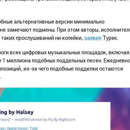
добные альтернативные версии минимально
 не замечают подмены. При этом авторы, исполнител
 таких прослушиваний ни копейки,
заявил
Турек.
логи всех цифровых музыкальных площадок, включая
лее 1 миллиона подобных поддельных песен. Ежедневн
мпозиций, из-за чего подобные подделки остаются
.
е
е
ие
ие
н
н
енты
енты