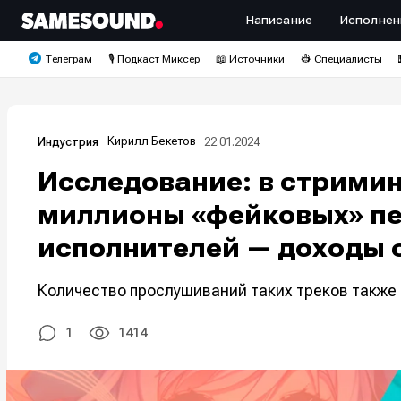
Написание
Исполнен
Телеграм
🎙️ Подкаст Миксер
📖 Источники
👷 Специалисты
Кирилл Бекетов
22.01.2024
Индустрия
Исследование: в стрими
миллионы «фейковых» пе
исполнителей — доходы о
Количество прослушиваний таких треков также
1
1414