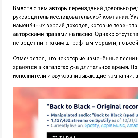
Мы в соци
Мы в соци
Вместе с тем авторы переизданий довольно ре
руководитель исследовательской компании. Ук
изменённых версий доходов, которые перенапр
авторскими правами на песню. Однако отсутств
Информа
Информа
не ведёт ни к каким штрафным мерам и, по все
О проекте
О проекте
Р
Р
Отмечается, что некоторые изменённые песни 
Помощь прое
Помощь прое
хранятся в каталогах уже длительное время. П
исполнители и звукозаписывающие компании, а