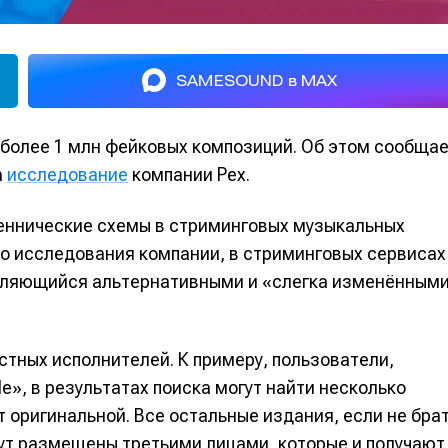
SAMESOUND в MAX
более 1 млн фейковых композиций. Об этом сообща
а
исследование
компании Pex.
еннические схемы в стриминговых музыкальных
го исследования компании, в стриминговых сервисах
являющийся альтернативными и «слегка изменённым
тных исполнителей. К примеру, пользователи,
e», в результатах поиска могут найти несколько
ет оригинальной. Все остальные издания, если не бра
дут размещены третьими лицами, которые и получают