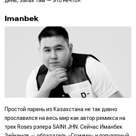
день; запах там — это нечто».
Imanbek
Простой парень из Казахстана не так давно
прославился на весь мир как автор ремикса на
трек Roses рэпера SAINt JHN. Сейчас Иманбек
Зейкенов — обладатель «Грэмми» и популярный