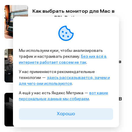
Как выбрать монитор для Mac в
студию: PPI, Retina и правильное
масштабирование в macOS
Оборудование
27.02.2026
0
Мы используем куки, чтобы анализировать
Как два партнёра создали бренд
трафик и настраивать рекламу.
Без них всё в
студийных мониторов TONAUDIO в
интернете работает совсем не так
.
России
У нас применяются рекомендательные
Оборудование
26.02.2026
0
технологии —
здесь рассказывается, зачем и
для чего они используются
.
А ещё у нас есть Яндекс Метрика —
вот какие
В России запустили Supernova LAB
персональные данные мы собираем
.
— сервис удалённого доступа к
реальному студийному железу
Хорошо
Оборудование
21.02.2026
0