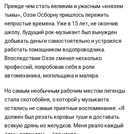
Прежде чем стать великим и ужасным «князем
тьмы», Оззи Осборну пришлось пережить
непростые времена. Уже в 15 лет, не окончив
Информация
Информация
школу, будущий рок-музыкант был вынужден
добывать деньги самостоятельно и устроился
О проекте
О проекте
Реклама
Реклама
работать помощником водопроводчика.
Редакционная политика (в разработке)
Редакционная политика (в разработке)
Предложение новостей
Предложение новостей
Помощь проекту
Помощь проекту
Впоследствии Оззи сменил несколько
профессий, попробовав себя в роли
автомеханика, могильщика и маляра.
Но самым необычным рабочим местом легенды
стала скотобойня, о которой у музыканта
остались не самые приятные воспоминания: «Я
должен был резать коровьи туши и доставать
всякую дрянь из желудков. Меня рвало каждый