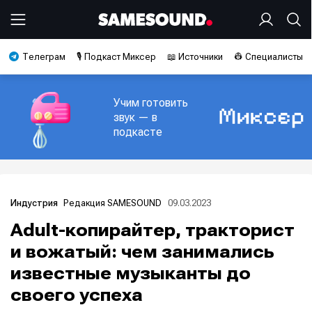
Телеграм
🎙️ Подкаст Миксер
📖 Источники
👷 Специалисты
Учим готовить
звук — в
подкасте
Редакция SAMESOUND
09.03.2023
Индустрия
Adult-копирайтер, тракторист
и вожатый: чем занимались
известные музыканты до
своего успеха