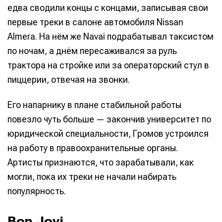
едва сводили концы с концами, записывая свои
первые треки в салоне автомобиля Nissan
Almera. На нём же Navai подрабатывал таксистом
по ночам, а днём пересаживался за руль
трактора на стройке или за операторский стул в
пиццерии, отвечая на звонки.
Его напарнику в плане стабильной работы
повезло чуть больше — закончив университет по
юридической специальности, Громов устроился
на работу в правоохранительные органы.
Написание
Написание
Артисты признаются, что зарабатывали, как
могли, пока их треки не начали набирать
Исполнение
Исполнение
популярность.
Продакшн
Продакшн
Bon Jovi
Инструменты
Инструменты