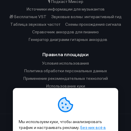
🎙️ Подкаст Миксер
Источники информации для музыкантов
🎁 Бесплатные VST
Звуковые волны: интерактивный гид
Таблица звуковых частот
Cхемы прохождения сигнала
Справочник аккордов для пианино
Генератор диаграмм гитарных аккордов
Правила площадки
Условия использования
Политика обработки персональных данных
Применение рекомендательных технологий
Использование куки
Правила публикации материалов и общения
Правила общения в Телеграм-чате
Мы используем куки, чтобы анализировать
Сделано с
к
в
SAMESOUND
© 2015-2026.
трафик и настраивать рекламу.
Без них всё в