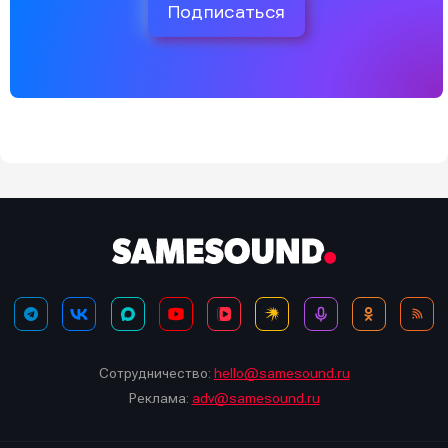
Подписаться
Сотрудничество:
hello@samesound.ru
Реклама:
adv@samesound.ru