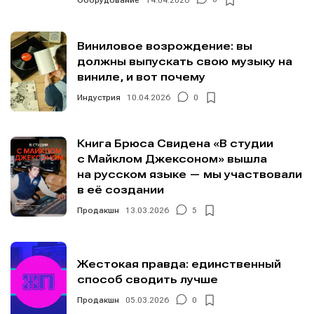
Виниловое возрождение: вы
должны выпускать свою музыку на
Мы в социальных сетях
Мы в социальных сетях
виниле, и вот почему
Индустрия
10.04.2026
0
Книга Брюса Свидена «В студии
с Майклом Джексоном» вышла
Информация
Информация
на русском языке — мы участвовали
О проекте
О проекте
Реклама
Реклама
в её создании
Редакционная политика (в разработке)
Редакционная политика (в разработке)
Продакшн
13.03.2026
5
Предложение новостей
Предложение новостей
Помощь проекту
Помощь проекту
Жестокая правда: единственный
способ сводить лучше
Продакшн
05.03.2026
0