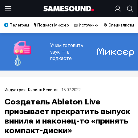
Телеграм
🎙️ Подкаст Миксер
📖 Источники
👷 Специалисты
Учим готовить
звук — в
подкасте
Кирилл Бекетов
15.07.2022
Индустрия
Создатель Ableton Live
призывает прекратить выпуск
винила и наконец-то «принять
компакт-диски»