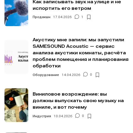
Мы в социальных сетях
Мы в социальных сетях
Как записывать звук на улице и не
испортить его ветром
Продакшн
17.04.2026
1
Информация
Информация
Акустику мне запили: мы запустили
SAMESOUND Acoustic — сервис
О проекте
О проекте
Реклама
Реклама
анализа акустики комнаты, расчёта
Редакционная политика (в разработке)
Редакционная политика (в разработке)
проблем помещения и планирования
Предложение новостей
Предложение новостей
Помощь проекту
Помощь проекту
обработки
Оборудование
14.04.2026
0
Виниловое возрождение: вы
должны выпускать свою музыку на
виниле, и вот почему
Индустрия
10.04.2026
0