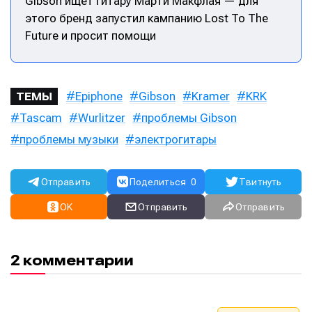
Gibson ищет гитару Марти Макфлая — для
этого бренд запустил кампанию Lost To The
Future и просит помощи
Epiphone
Gibson
Kramer
KRK
ТЕМЫ
Tascam
Wurlitzer
проблемы Gibson
проблемы музыки
электрогитары
Отправить
Поделиться
0
Твитнуть
OK
Отправить
Отправить
Написание
Написание
2 комментарии
Исполнение
Исполнение
Продакшн
Продакшн