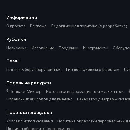
Информа
Информа
О проекте
О проекте
Р
Р
Информация
Помощь прое
Помощь прое
О проекте
Реклама
Редакционная политика (в разработке)
Рубрики
Написание
Исполнение
Продакшн
Инструменты
Оборудо
Темы
Гид по выбору оборудования
Гид по звуковым эффектам
Лу
Полезные ресурсы
🎙️ Подкаст Миксер
Источники информации для музыкантов
Справочник аккордов для пианино
Генератор диаграмм гитар
Правила площадки
Условия использования
Политика обработки персональных д
Правила общения в Телеграм-чате