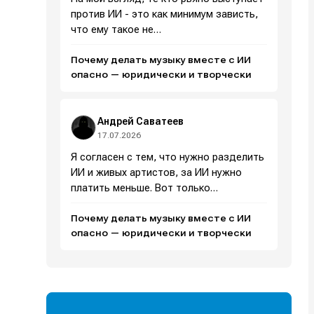
против ИИ - это как минимум зависть,
что ему такое не…
Почему делать музыку вместе с ИИ
и
и
и
и
опасно — юридически и творчески
е
е
Андрей Саватеев
17.07.2026
Я согласен с тем, что нужно разделить
ИИ и живых артистов, за ИИ нужно
платить меньше. Вот только…
Почему делать музыку вместе с ИИ
опасно — юридически и творчески
Поиск
Поиск
Поиск
Поиск
очник
очник
иста
иста