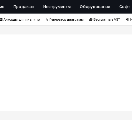
ие
Продакшн
Инструменты
Оборудование
Софт
🎹 Аккорды для пианино
🎸 Генератор диаграмм
🎁 Бесплатные VST
🔊 