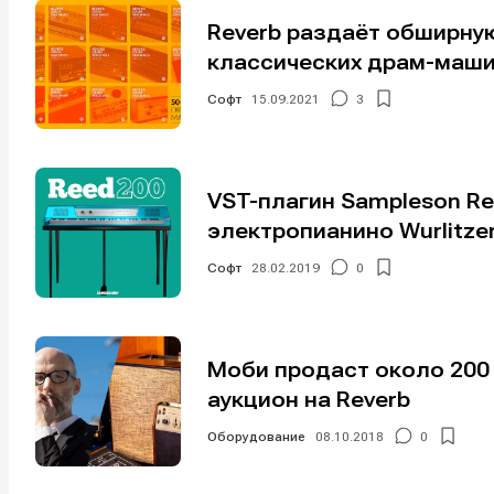
Reverb раздаёт обширну
классических драм-маш
Софт
15.09.2021
3
VST-плагин Sampleson Re
Написани
Написани
электропианино Wurlitze
Исполнен
Исполнен
Софт
28.02.2019
0
Продакш
Продакш
Инструм
Инструм
Моби продаст около 200
Оборудо
Оборудо
аукцион на Reverb
Оборудование
08.10.2018
0
Софт
Софт
Индустри
Индустри