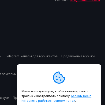
стей
стей
и
Telegram-каналы для музыкантов
Продвижение музыки
 звуковых частот
Cхемы прохождения сигнала
Мы используем куки, чтобы анализировать
трафик и настраивать рекламу.
Без них всё в
е куки
Правила публикации материалов и общения
интернете работает совсем не так
.