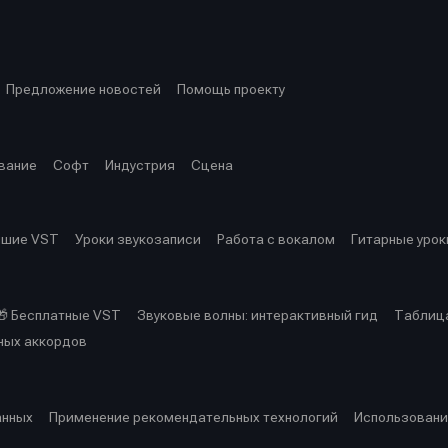
ция
ция
еклама
еклама
Редакционная политика (в разработке)
Редакционная политика (в разработке)
Предложение ново
Предложение ново
кту
кту
Предложение новостей
Помощь проекту
вание
Софт
Индустрия
Сцена
чшие VST
Уроки звукозаписи
Работа с вокалом
Гитарные урок
🎁 Бесплатные VST
Звуковые волны: интерактивный гид
Таблица
ных аккордов
анных
Применение рекомендательных технологий
Использовани