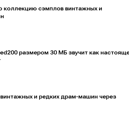
ю коллекцию сэмплов винтажных и
ин
ed200 размером 30 МБ звучит как настоящ
е
е
r
ие
ие
н
н
енты
енты
 винтажных и редких драм-машин через
вание
вание
я
я