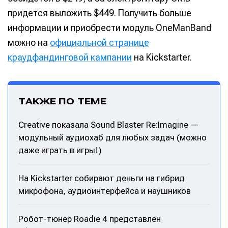
придется выложить $449. Получить больше
информации и приобрести модуль OneManBand
можно на
официальной странице
краудфандинговой кампании
на Kickstarter.
Написание
Написание
Исполнение
Исполнение
ТАКЖЕ ПО ТЕМЕ
Продакшн
Продакшн
Creative показала Sound Blaster Re:Imagine —
Инструменты
Инструменты
модульный аудиохаб для любых задач (можно
Оборудование
Оборудование
даже играть в игры!)
Софт
Софт
На Kickstarter собирают деньги на гибрид
Индустрия
Индустрия
микрофона, аудиоинтерфейса и наушников
Сцена
Сцена
Робот-тюнер Roadie 4 представлен