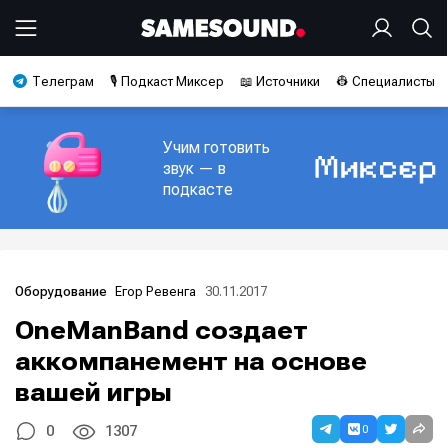
Телеграм
🎙️ Подкаст Миксер
📖 Источники
👷 Специалисты
Учим готовить
звук — в
подкасте
Егор Ревенга
30.11.2017
Оборудование
OneManBand создает
аккомпанемент на основе
вашей игры
0
0
1307