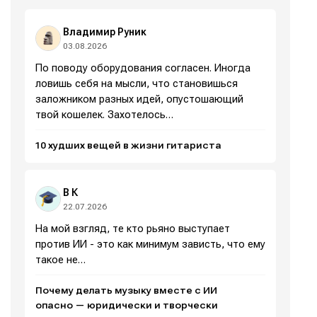
площадки
площадки
площадки
площадки
.
.
.
.
Владимир Руник
03.08.2026
По поводу оборудования согласен. Иногда
ловишь себя на мысли, что становишься
Мы в социальных сетях
Мы в социальных сетях
заложником разных идей, опустошающий
твой кошелек. Захотелось…
10 худших вещей в жизни гитариста
Информация
Информация
В К
О проекте
О проекте
Реклама
Реклама
22.07.2026
Редакционная политика (в разработке)
Редакционная политика (в разработке)
На мой взгляд, те кто рьяно выступает
Предложение новостей
Предложение новостей
Помощь проекту
Помощь проекту
против ИИ - это как минимум зависть, что ему
такое не…
Почему делать музыку вместе с ИИ
опасно — юридически и творчески