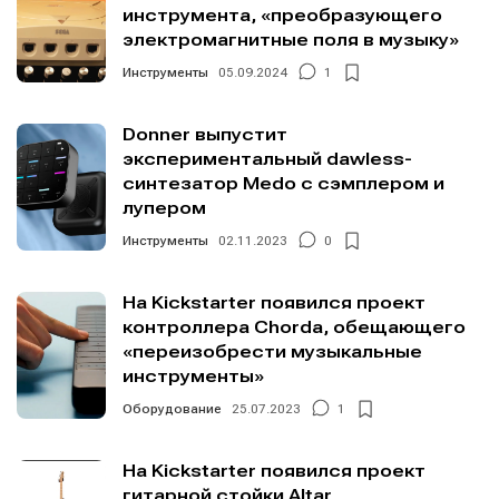
инструмента, «преобразующего
электромагнитные поля в музыку»
Инструменты
05.09.2024
1
Donner выпустит
экспериментальный dawless-
синтезатор Medo с сэмплером и
лупером
Инструменты
02.11.2023
0
На Kickstarter появился проект
контроллера Chorda, обещающего
«переизобрести музыкальные
инструменты»
Оборудование
25.07.2023
1
На Kickstarter появился проект
гитарной стойки Altar,