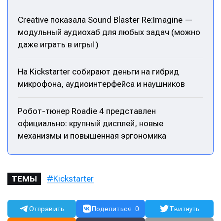
Creative показала Sound Blaster Re:Imagine —
модульный аудиохаб для любых задач (можно
даже играть в игры!)
Написание
Написание
Исполнение
Исполнение
На Kickstarter собирают деньги на гибрид
микрофона, аудиоинтерфейса и наушников
Продакшн
Продакшн
Инструменты
Инструменты
Робот-тюнер Roadie 4 представлен
официально: крупный дисплей, новые
Оборудование
Оборудование
механизмы и повышенная эргономика
Софт
Софт
Индустрия
Индустрия
Kickstarter
ТЕМЫ
Сцена
Сцена
Вы сможете общаться в комментариях,
Вы сможете общаться в комментариях,
Вы сможете общаться в комментариях,
Вы сможете общаться в комментариях,
Отправить
Поделиться
0
Твитнуть
добавлять материалы в избранное и пользоваться
добавлять материалы в избранное и пользоваться
добавлять материалы в избранное и пользоваться
добавлять материалы в избранное и пользоваться