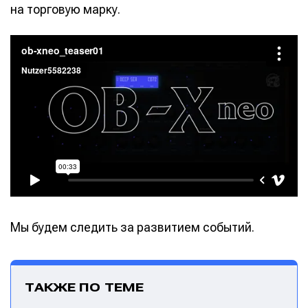
на торговую марку.
Написание
Написание
Исполнение
Исполнение
Продакшн
Продакшн
Мы будем следить за развитием событий.
Инструменты
Инструменты
Оборудование
Оборудование
ТАКЖЕ ПО ТЕМЕ
Софт
Софт