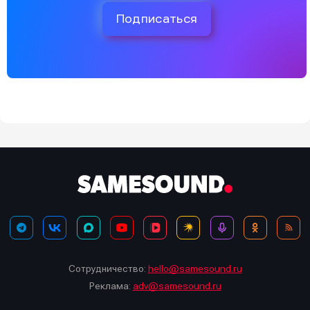
Подписаться
Сотрудничество:
hello@samesound.ru
Реклама:
adv@samesound.ru