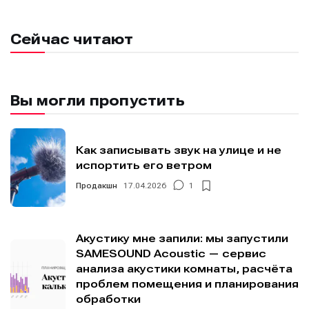
Информация
Информация
О проекте
О проекте
Реклама
Реклама
Сейчас читают
Редакционная политика (в разработке)
Редакционная политика (в разработке)
Предложение новостей
Предложение новостей
Помощь проекту
Помощь проекту
Вы могли пропустить
Как записывать звук на улице и не
испортить его ветром
Продакшн
17.04.2026
1
Акустику мне запили: мы запустили
SAMESOUND Acoustic — сервис
анализа акустики комнаты, расчёта
проблем помещения и планирования
обработки