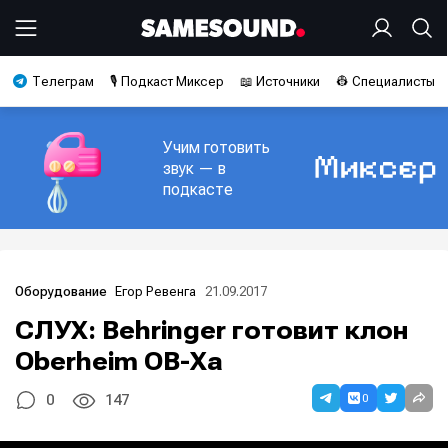
Телеграм
🎙️ Подкаст Миксер
📖 Источники
👷 Специалисты
Учим готовить
звук — в
подкасте
Егор Ревенга
21.09.2017
Оборудование
СЛУХ: Behringer готовит клон
Oberheim OB-Xa
0
0
147