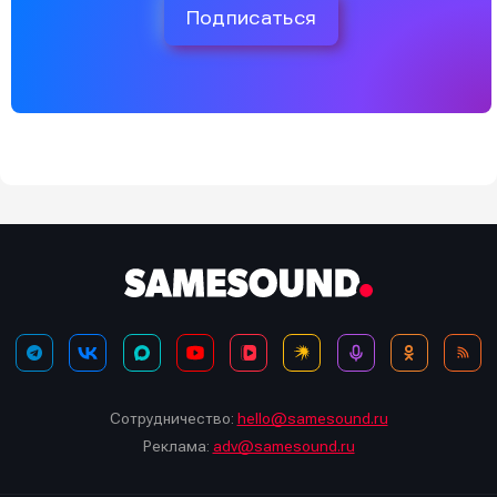
Подписаться
Сотрудничество:
hello@samesound.ru
Реклама:
adv@samesound.ru