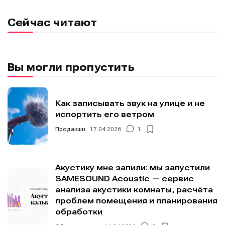
Сейчас читают
Мы в социальных сетях
Мы в социальных сетях
Вы могли пропустить
Как записывать звук на улице и не
испортить его ветром
Информация
Информация
Продакшн
17.04.2026
1
О проекте
О проекте
Реклама
Реклама
Редакционная политика (в разработке)
Редакционная политика (в разработке)
Предложение новостей
Предложение новостей
Помощь проекту
Помощь проекту
Акустику мне запили: мы запустили
SAMESOUND Acoustic — сервис
анализа акустики комнаты, расчёта
проблем помещения и планирования
обработки