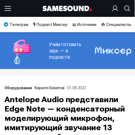
Телеграм
🎙️ Подкаст Миксер
📖 Источники
👷 Специалисты
Учим готовить
звук — в
подкасте
Кирилл Бекетов
01.08.2022
Оборудование
Antelope Audio представили
Edge Note — конденсаторный
моделирующий микрофон,
имитирующий звучание 13