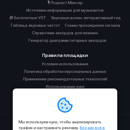
🎙️ Подкаст Миксер
Источники информации для музыкантов
🎁 Бесплатные VST
Звуковые волны: интерактивный гид
Таблица звуковых частот
Cхемы прохождения сигнала
Справочник аккордов для пианино
Генератор диаграмм гитарных аккордов
Правила площадки
Условия использования
Политика обработки персональных данных
Применение рекомендательных технологий
Использование куки
Правила публикации материалов и общения
Правила общения в Телеграм-чате
Мы используем куки, чтобы анализировать
Сделано с
к
в
SAMESOUND
© 2015-2026.
трафик и настраивать рекламу.
Без них всё в