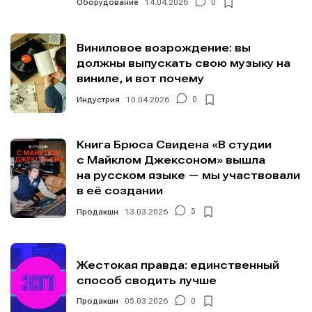
Оборудование
14.04.2026
0
Виниловое возрождение: вы
должны выпускать свою музыку на
виниле, и вот почему
Индустрия
10.04.2026
0
Книга Брюса Свидена «В студии
с Майклом Джексоном» вышла
на русском языке — мы участвовали
в её создании
Продакшн
13.03.2026
5
Жестокая правда: единственный
способ сводить лучше
Продакшн
05.03.2026
0