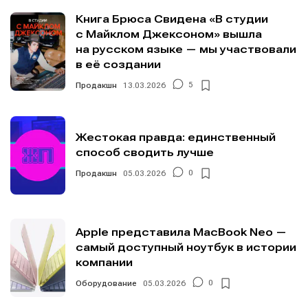
Мы в социальных сетях
Мы в социальных сетях
Книга Брюса Свидена «В студии
с Майклом Джексоном» вышла
на русском языке — мы участвовали
в её создании
Продакшн
13.03.2026
5
Информация
Информация
О проекте
О проекте
Реклама
Реклама
Редакционная политика (в разработке)
Редакционная политика (в разработке)
Жестокая правда: единственный
способ сводить лучше
Предложение новостей
Предложение новостей
Помощь проекту
Помощь проекту
Продакшн
05.03.2026
0
Apple представила MacBook Neo —
самый доступный ноутбук в истории
компании
Оборудование
05.03.2026
0