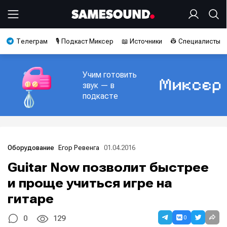
Телеграм
🎙️ Подкаст Миксер
📖 Источники
👷 Специалисты
Учим готовить
звук — в
подкасте
Егор Ревенга
01.04.2016
Оборудование
Guitar Now позволит быстрее
и проще учиться игре на
гитаре
0
0
129