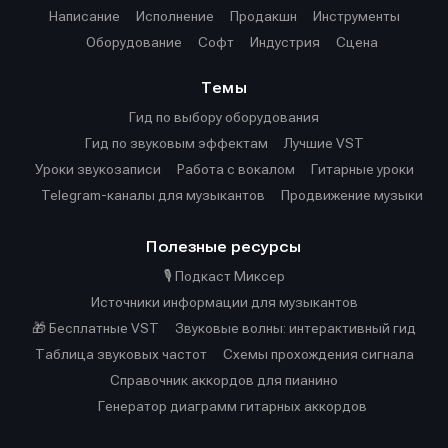
Написание
Исполнение
Продакшн
Инструменты
Оборудование
Софт
Индустрия
Сцена
Темы
Гид по выбору оборудования
Гид по звуковым эффектам
Лучшие VST
Уроки звукозаписи
Работа с вокалом
Гитарные уроки
Telegram-каналы для музыкантов
Продвижение музыки
Полезные ресурсы
🎙️ Подкаст Миксер
Источники информации для музыкантов
🎁 Бесплатные VST
Звуковые волны: интерактивный гид
Таблица звуковых частот
Cхемы прохождения сигнала
Справочник аккордов для пианино
Генератор диаграмм гитарных аккордов