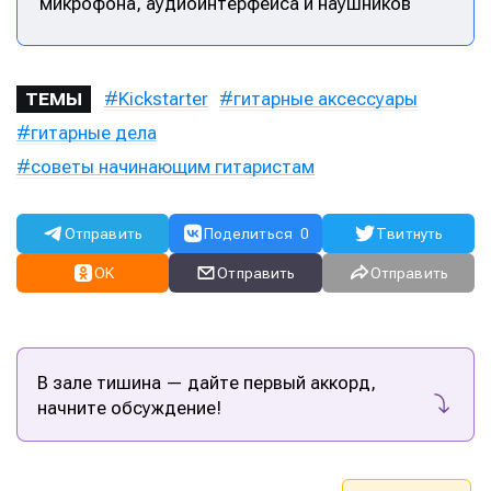
микрофона, аудиоинтерфейса и наушников
Kickstarter
гитарные аксессуары
ТЕМЫ
гитарные дела
советы начинающим гитаристам
Отправить
Поделиться
0
Твитнуть
OK
Отправить
Отправить
В зале тишина — дайте первый аккорд,
Написание
Написание
начните обсуждение!
Исполнение
Исполнение
Продакшн
Продакшн