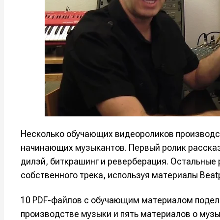
Например, 
Например, 
Например, 
Например, 
Изу
Изу
зву
зву
Войти
Войти
Войти
Войти
вол
вол
Войти
Войти
Войти
Войти
Нажимая на 
Нажимая на 
Нажимая на 
Нажимая на 
подтверждае
подтверждае
подтверждае
подтверждае
Несколько обучающих видеороликов производств
обработки п
обработки п
обработки п
обработки п
начинающих музыкантов. Первый ролик рассказ
дилэй, биткрашинг и реверберация. Остальные 
собственного трека, используя материалы Beatpor
10 PDF-файлов с обучающим материалом поделе
производстве музыки и пять материалов о музы