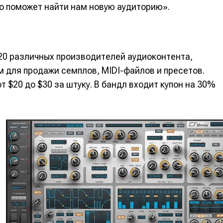
то поможет найти нам новую аудиторию».
 20 различных производителей аудиоконтента,
 для продажи семплов, MIDI-файлов и пресетов.
т $20 до $30 за штуку. В бандл входит купон на 30%
е
е
ие
ие
н
н
енты
енты