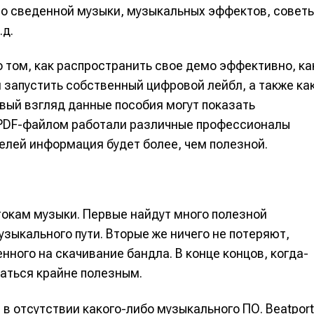
шо сведенной музыки, музыкальных эффектов, совет
альных сетях
альных сетях
.д.
 том, как распространить свое демо эффективно, ка
 запустить собственный цифровой лейбл, а также ка
ция
ция
ервый взгляд данные пособия могут показать
еклама
еклама
Редакционная политика (в разработке)
Редакционная политика (в разработке)
Предложение ново
Предложение ново
 PDF-файлом работали различные профессионалы
кту
кту
елей информация будет более, чем полезной.
атокам музыки. Первые найдут много полезной
зыкального пути. Вторые же ничего не потеряют,
ного на скачивание бандла. В конце концов, когда-
азаться крайне полезным.
в отсутствии какого-либо музыкального ПО. Beatport