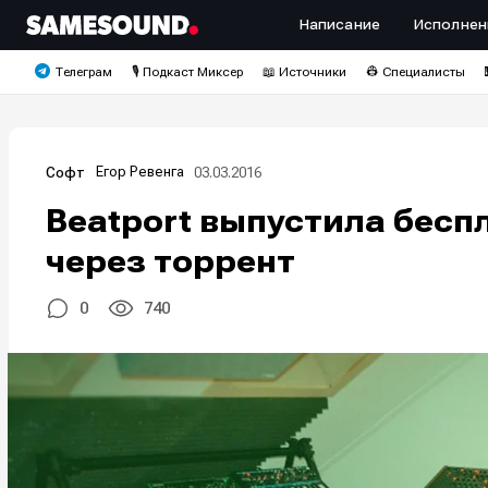
Написание
Исполнен
Телеграм
🎙️ Подкаст Миксер
📖 Источники
👷 Специалисты
Егор Ревенга
03.03.2016
Софт
Beatport выпустила бес
через торрент
0
740