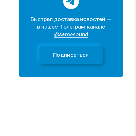
Поиск
Поиск
Поиск
Поиск
очник
очник
Быстрая доставка новостей —
иста
иста
в нашем Телеграм-канале
@samesound
Подписаться
тику
тику
тику
тику