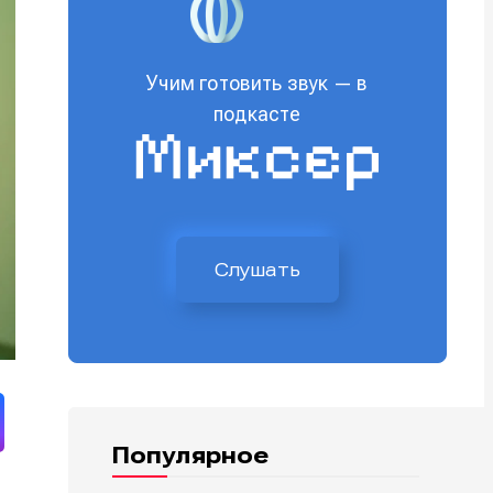
Учим готовить звук — в
подкасте
Слушать
Популярное