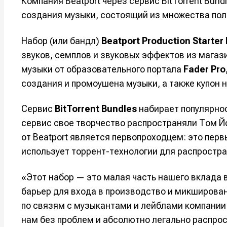
Компания Beatport через сервис BitTorrent Bun
создания музыки, состоящий из множества пол
Набор (или бандл)
Beatport Production Starter 
звуков, семплов и звуковых эффектов из мага
музыки от образовательного портала
Fader Pro
создания и промоушена музыки, а также купон н
Сервис
BitTorrent Bundles
набирает популярнос
сервис свое творчество распространяли Том Йо
от Beatport является первопроходцем: это пер
использует торрент-технологии для распростр
«Этот набор — это малая часть нашего вклада
барьер для входа в производство и микширова
по связям с музыкантами и лейблами компании B
нам без проблем и абсолютно легально распрос