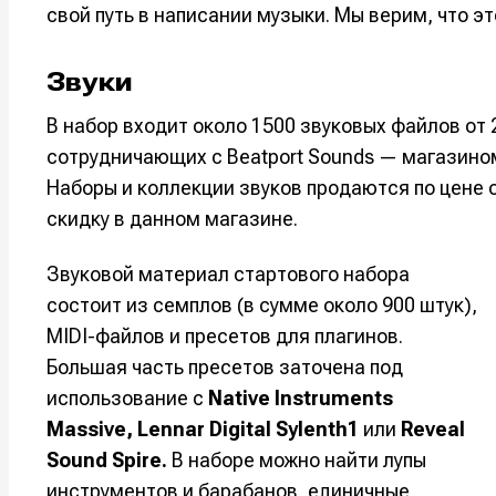
свой путь в написании музыки. Мы верим, что э
Звуки
В набор входит около 1500 звуковых файлов от
сотрудничающих с Beatport Sounds — магазином
Наборы и коллекции звуков продаются по цене о
скидку в данном магазине.
Звуковой материал стартового набора
состоит из семплов (в сумме около 900 штук),
MIDI-файлов и пресетов для плагинов.
Написани
Написани
Большая часть пресетов заточена под
Исполнен
Исполнен
использование с
Native Instruments
Massive, Lennar Digital Sylenth1
или
Reveal
Продакш
Продакш
Sound Spire.
В наборе можно найти лупы
Инструм
Инструм
инструментов и барабанов, единичные