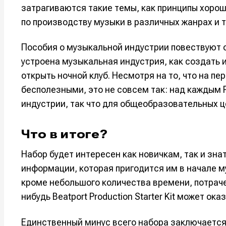
затрагиваются такие темы, как принципы хоро
Мы в соци
Мы в соци
по производству музыки в различных жанрах и т
Пособия о музыкальной индустрии повествуют о
устроена музыкальная индустрия, как создать и
Информа
Информа
открыть ночной клуб. Несмотря на то, что на п
О проекте
О проекте
Р
Р
бесполезными, это не совсем так: над каждым
Помощь прое
Помощь прое
индустрии, так что для общеобразовательных ц
Что в итоге?
Набор будет интересен как новичкам, так и зн
информации, которая пригодится им в начале му
кроме небольшого количества времени, потрачен
нибудь Beatport Production Starter Kit может ок
Единственный минус всего набора заключается 