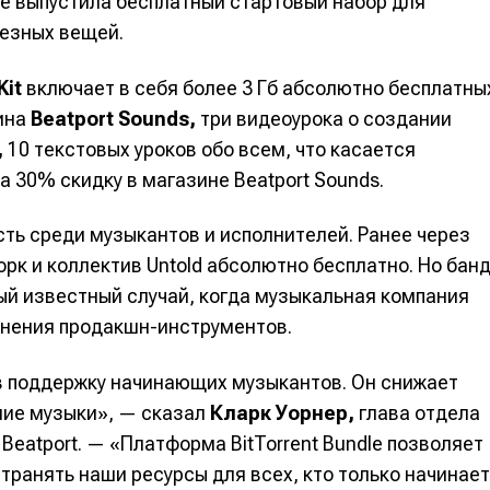
dle выпустила бесплатный стартовый набор для
езных вещей.
Kit
включает в себя более 3 Гб абсолютно бесплатны
зина
Beatport Sounds,
три видеоурока о создании
,
10 текстовых уроков обо всем, что касается
а 30% скидку в магазине Beatport Sounds.
ть среди музыкантов и исполнителей. Ранее через
рк и коллектив Untold абсолютно бесплатно. Но бан
вый известный случай, когда музыкальная компания
анения продакшн-инструментов.
 в поддержку начинающих музыкантов. Он снижает
ние музыки», — сказал
Кларк Уорнер,
глава отдела
eatport. — «Платформа BitTorrent Bundle позволяет
транять наши ресурсы для всех, кто только начинает