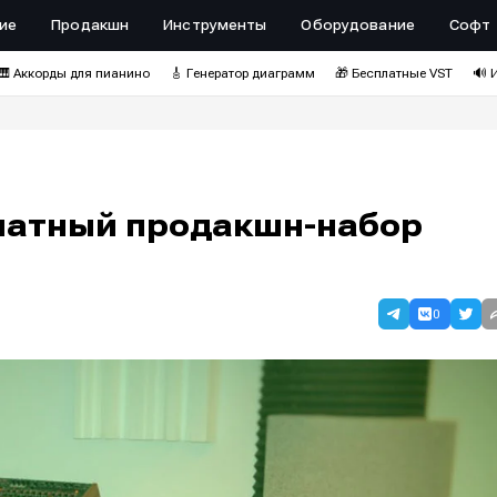
ие
Продакшн
Инструменты
Оборудование
Софт
🎹 Аккорды для пианино
🎸 Генератор диаграмм
🎁 Бесплатные VST
🔊 
платный продакшн-набор
0