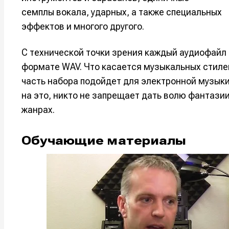
семплы вокала, ударных, а также специальных
Оборудо
Оборудо
эффектов и многого другого.
Софт
Софт
С технической точки зрения каждый аудиофайл
Индустри
Индустри
формате WAV. Что касается музыкальных стилей
Сцена
Сцена
часть набора подойдет для электронной музыки:
на это, никто не запрещает дать волю фантази
жанрах.
Вы сможете
Вы сможете
Вы сможете
Вы сможете
🎙️ Подкаст
🎙️ Подкаст
пользовать
пользовать
пользовать
пользовать
📖 Источни
📖 Источни
Обучающие материалы
Электронная
Электронная
Электронная
Электронная
👷 Профили
👷 Профили
почта
почта
почта
почта
Скоро тут 
Скоро тут 
Я не ро
Я не ро
Я не ро
Я не ро
Предло
Предло