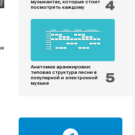
музыкантах, которые стоит
посмотреть каждому
ря
и
и
и
и
Анатомия аранжировки:
типовая структура песни в
популярной и электронной
е
е
музыке