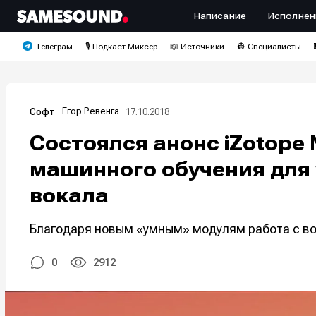
Написание
Исполнен
Телеграм
🎙️ Подкаст Миксер
📖 Источники
👷 Специалисты
Егор Ревенга
17.10.2018
Софт
Состоялся анонс iZotope 
машинного обучения для
вокала
Благодаря новым «умным» модулям работа с во
0
2912