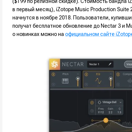
($199 по релизной скидке). Стоимость бандла iZ
Мы в соци
Мы в соци
в первый месяц), iZotope Music Production Suite
начнутся в ноябре 2018. Пользователи, купившие
получат бесплатное обновление до Nectar 3 и Mu
о новинках можно на
официальном сайте iZotop
Информа
Информа
О проекте
О проекте
Р
Р
Помощь прое
Помощь прое