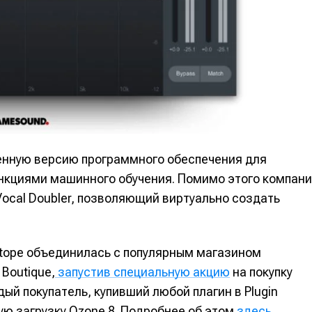
нную версию программного обеспечения для
ункциями машинного обучения. Помимо этого компан
Vocal Doubler, позволяющий виртуально создать
Zotope объединилась с популярным магазином
Boutique,
запустив специальную акцию
на покупку
дый покупатель, купивший любой плагин в Plugin
ную загрузку Ozone 8. Подробнее об этом
здесь
.