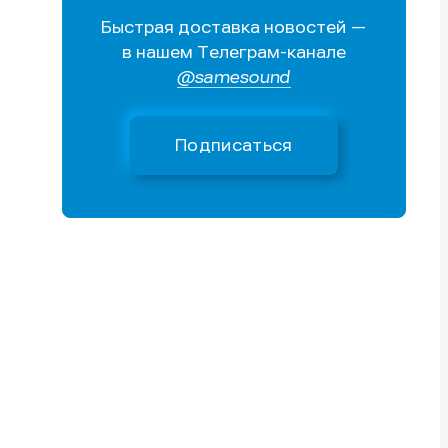
Быстрая доставка новостей —
Поиск
Поиск
Поиск
Поиск
в нашем Телеграм-канале
очник
очник
@samesound
иста
иста
Подписаться
тику
тику
тику
тику