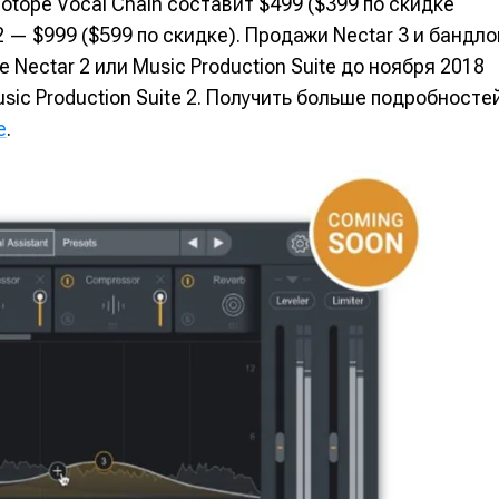
otope Vocal Chain составит $499 ($399 по скидке
альных сетях
альных сетях
 2 — $999 ($599 по скидке). Продажи Nectar 3 и бандло
 Nectar 2 или Music Production Suite до ноября 2018
sic Production Suite 2. Получить больше подробносте
e
.
ция
ция
еклама
еклама
Редакционная политика (в разработке)
Редакционная политика (в разработке)
Предложение ново
Предложение ново
кту
кту