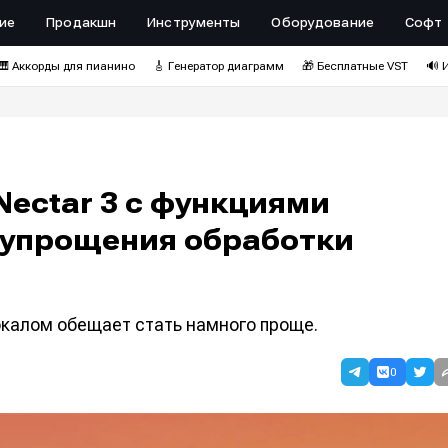
ие
Продакшн
Инструменты
Оборудование
Софт
🎹 Аккорды для пианино
🎸 Генератор диаграмм
🎁 Бесплатные VST
🔊 
Nectar 3 с функциями
 упрощения обработки
калом обещает стать намного проще.
0