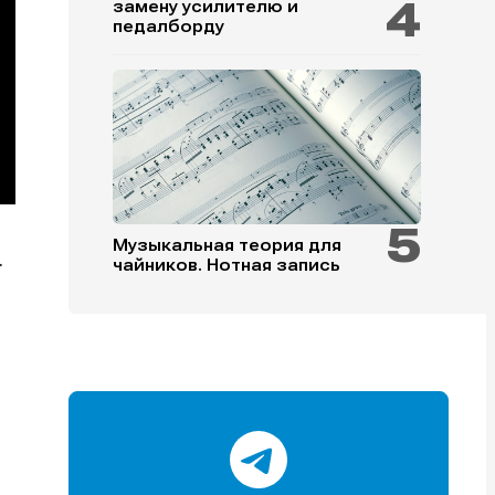
замену усилителю и
педалборду
и
и
и
и
Музыкальная теория для
.
чайников. Нотная запись
е
е