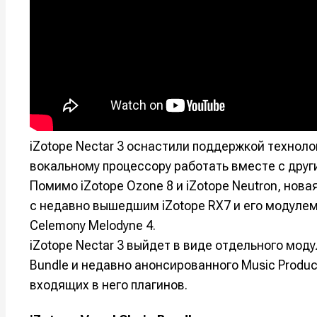
Оборудо
Оборудо
Софт
Софт
Индустри
Индустри
Сцена
Сцена
iZotope Nectar 3 оснастили поддержкой техноло
Вы сможете
Вы сможете
Вы сможете
Вы сможете
вокальному процессору работать вместе с друг
🎙️ Подкаст
🎙️ Подкаст
пользовать
пользовать
пользовать
пользовать
Помимо iZotope Ozone 8 и iZotope Neutron, нов
📖 Источни
📖 Источни
с недавно вышедшим iZotope RX7 и его модулем B
Электронная
Электронная
Электронная
Электронная
👷 Профили
👷 Профили
почта
почта
почта
почта
Celemony Melodyne 4.
Скоро тут 
Скоро тут 
iZotope Nectar 3 выйдет в виде отдельного моду
Я не ро
Я не ро
Я не ро
Я не ро
Bundle и недавно анонсированного Music Product
входящих в него плагинов.
Предло
Предло