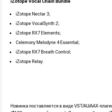
iZotope Vocal Chain Bundle
Например, 
Например, 
Например, 
Например, 
iZotope Nectar 3;
Изу
Изу
зву
зву
iZotope VocalSynth 2;
Войти
Войти
Войти
Войти
вол
вол
iZotope RX7 Elements;
Войти
Войти
Войти
Войти
Celemony Melodyne 4 Essential;
iZotope RX7 Breath Control;
Нажимая на 
Нажимая на 
Нажимая на 
Нажимая на 
iZotope Relay.
подтверждае
подтверждае
подтверждае
подтверждае
обработки п
обработки п
обработки п
обработки п
Новинка поставляется в виде VST/AU/AAX-плагин