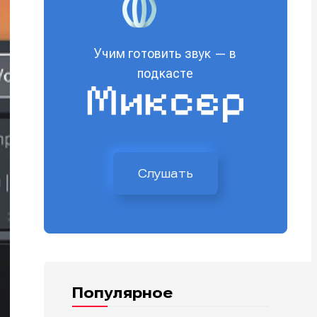
Учим готовить звук — в
подкасте
Слушать
Популярное