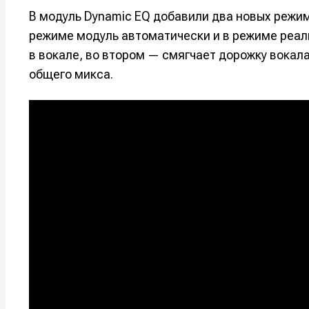
В модуль Dynamic EQ добавили два новых режима
режиме модуль автоматически и в режиме реал
в вокале, во втором — смягчает дорожку вокал
общего микса.
Написани
Написани
Исполнен
Исполнен
Продакш
Продакш
Инструм
Инструм