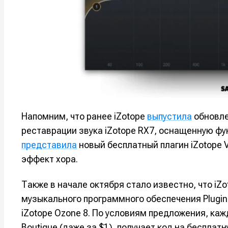
Напомним, что ранее iZotope
выпустила
обновле
реставрации звука iZotope RX7, оснащенную ф
представила
новый бесплатный плагин iZotope 
эффект хора.
Также в начале октября стало известно, что i
музыкального программного обеспечения Plugin 
iZotope Ozone 8. По условиям предложения, каж
Boutique (даже за $1), получает код на бесплат