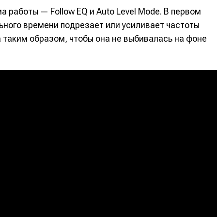
 работы — Follow EQ и Auto Level Mode. В первом
ьного времени подрезает или усиливает частоты
а таким образом, чтобы она не выбивалась на фоне
е
е
ие
ие
н
н
енты
енты