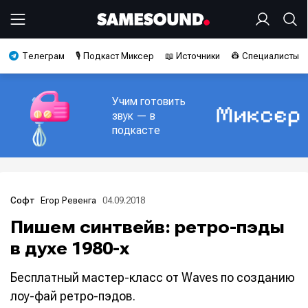
Телеграм
🎙️ Подкаст Миксер
📖 Источники
👷 Специалисты
Учим готовить
звук — в
подкасте
Егор Ревенга
04.09.2018
Софт
Пишем синтвейв: ретро-пэды
в духе 1980-х
Бесплатный мастер-класс от Waves по созданию
лоу-фай ретро-пэдов.