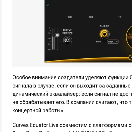
Оборудо
Оборудо
Софт
Софт
Индустри
Индустри
Сцена
Сцена
Вы сможете
Вы сможете
Вы сможете
Вы сможете
🎙️ Подкаст
🎙️ Подкаст
пользовать
пользовать
пользовать
пользовать
Особое внимание создатели уделяют функции C
📖 Источни
📖 Источни
сигнала в случае, если он выходит за заданные
Электронная
Электронная
Электронная
Электронная
👷 Профили
👷 Профили
почта
почта
почта
почта
динамический эквалайзер: если сигнал не дост
Скоро тут 
Скоро тут 
не обрабатывает его. В компании считают, что
Я не ро
Я не ро
Я не ро
Я не ро
концертной работы».
Предло
Предло
Curves Equator Live совместим с платформами о