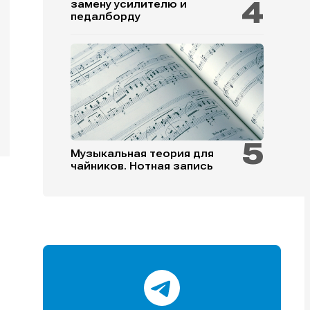
замену усилителю и
педалборду
и
и
и
и
Музыкальная теория для
чайников. Нотная запись
е
е