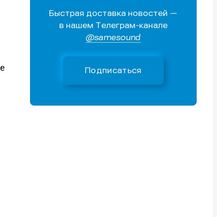
Быстрая доставка новостей —
Поиск
Поиск
Поиск
Поиск
в нашем Телеграм-канале
очник
очник
@samesound
иста
иста
те
Подписаться
тику
тику
тику
тику