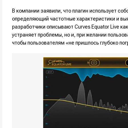
В компании заявили, что плагин использует соб
определяющий частотные характеристики и вы
разработчики описывают Curves Equator Live к
устраняет проблемы, но и, при желании пользо
чтобы пользователям «не пришлось глубоко пог
Написани
Написани
Исполнен
Исполнен
Продакш
Продакш
Инструм
Инструм