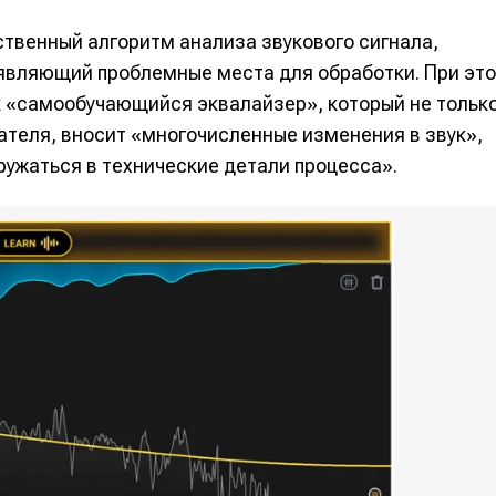
ственный алгоритм анализа звукового сигнала,
являющий проблемные места для обработки. При эт
ак «самообучающийся эквалайзер», который не тольк
вателя, вносит «многочисленные изменения в звук»,
ружаться в технические детали процесса».
е
е
ие
ие
н
н
енты
енты