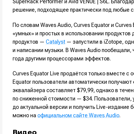
SuperRack Performer и Avid VENUE | S6L. Благод
решение, подходящее практически под любые с
Например, 
Например, 
Например, 
Например, 
Изу
Изу
По словам Waves Audio, Curves Equator и Curves
зву
зву
Войти
Войти
Войти
Войти
вол
вол
«умных» и простых в использовании продуктов 
продуктов —
Catalyst
— запустили в iZotope, од
Войти
Войти
Войти
Войти
и написании музыки. В Waves Audio пообещали, 
года другими процессорами эффектов.
Нажимая на 
Нажимая на 
Нажимая на 
Нажимая на 
Curves Equator Live продаётся только вместе с 
подтверждае
подтверждае
подтверждае
подтверждае
Equator пользователи автоматически получают 
обработки п
обработки п
обработки п
обработки п
эквалайзера составляет $79,99, однако в тече
по сниженной стоимости — $34. Пользователи, у
до актуальной версии и получить Live-издание 
можно на
официальном сайте Waves Audio
.
Видео