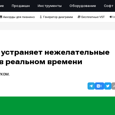
ие
Продакшн
Инструменты
Оборудование
Софт
🎹 Аккорды для пианино
🎸 Генератор диаграмм
🎁 Бесплатные VST
🔊 
ve устраняет нежелательные
 в реальном времени
уком.
0