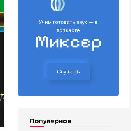
Учим готовить звук — в
подкасте
Слушать
Популярное