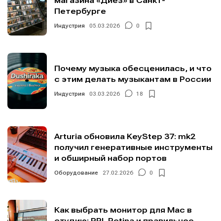
магазина «Диез» в Санкт-
Петербурге
Индустрия
05.03.2026
0
Почему музыка обесценилась, и что
с этим делать музыкантам в России
Индустрия
03.03.2026
18
Arturia обновила KeyStep 37: mk2
получил генеративные инструменты
и обширный набор портов
Оборудование
27.02.2026
0
Как выбрать монитор для Mac в
студию: PPI, Retina и правильное