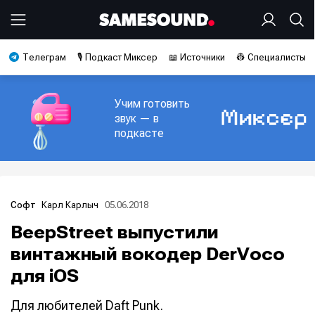
Телеграм
🎙️ Подкаст Миксер
📖 Источники
👷 Специалисты
Учим готовить
звук — в
подкасте
Карл Карлыч
05.06.2018
Софт
BeepStreet выпустили
винтажный вокодер DerVoco
для iOS
Для любителей Daft Punk.