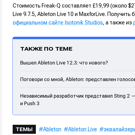
Стоимость Freak-Q составляет £19,99 (около $27
Live 9.7.5, Ableton Live 10 и MaxforLive. Получ
официальном сайте Isotonik Studios
, а также из
ТАКЖЕ ПО ТЕМЕ
Вышел Ableton Live 12.3: что нового?
Поговори со мной, Ableton: представлен голосо
Написани
Написани
Независимый разработчик представил Sting 2 —
и Push 3
Исполнен
Исполнен
Продакш
Продакш
Ableton
Ableton Live
эквалайзер
ТЕМЫ
Инструм
Инструм