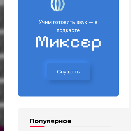
Учим готовить звук — в
подкасте
Слушать
Популярное