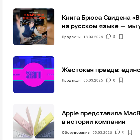
Книга Брюса Свидена «
на русском языке — мы 
Продакшн
13.03.2026
5
Жестокая правда: един
Продакшн
05.03.2026
0
Apple представила Mac
в истории компании
Оборудование
05.03.2026
0