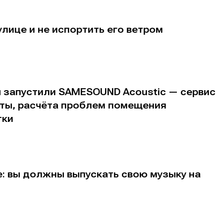
альных сетях
альных сетях
улице и не испортить его ветром
ция
ция
еклама
еклама
Редакционная политика (в разработке)
Редакционная политика (в разработке)
Предложение ново
Предложение ново
ы запустили SAMESOUND Acoustic — сервис
кту
кту
аты, расчёта проблем помещения
тки
: вы должны выпускать свою музыку на