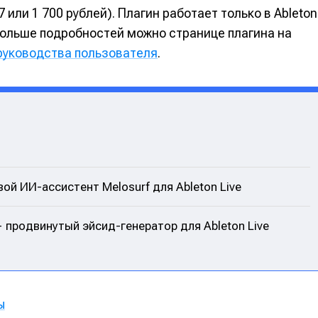
 или 1 700 рублей). Плагин работает только в Ableton
ить больше подробностей можно странице плагина на
руководства пользователя
.
вой ИИ-ассистент Melosurf для Ableton Live
е
е
 продвинутый эйсид-генератор для Ableton Live
ие
ие
н
н
ы
енты
енты