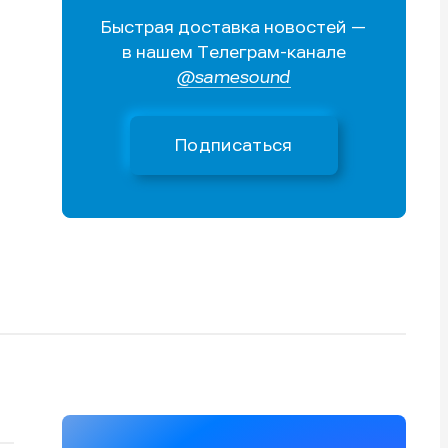
Быстрая доставка новостей —
Поиск
Поиск
Поиск
Поиск
в нашем Телеграм-канале
очник
очник
@samesound
иста
иста
Подписаться
тику
тику
тику
тику