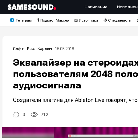
Написание
Исполнен
Телеграм
🎙️ Подкаст Миксер
📖 Источники
👷 Специалисты
Карл Карлыч
15.05.2018
Софт
Эквалайзер на стероидах
пользователям 2048 поло
аудиосигнала
Создатели плагина для Ableton Live говорят, чт
0
712