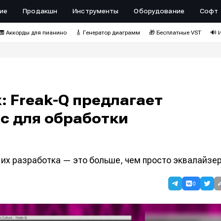
ие
Продакшн
Инструменты
Оборудование
Софт
🎹 Аккорды для пианино
🎸 Генератор диаграмм
🎁 Бесплатные VST
🔊 
: Freak-Q предлагает
с для обработки
о их разработка — это больше, чем просто эквалайзер
0