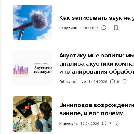
Мы в соци
Мы в соци
Как записывать звук на 
Продакшн
17.04.2026
1
Информа
Информа
О проекте
О проекте
Р
Р
Акустику мне запили: м
Помощь прое
Помощь прое
анализа акустики комн
и планирования обрабо
Оборудование
14.04.2026
0
Виниловое возрождение
виниле, и вот почему
Индустрия
10.04.2026
0