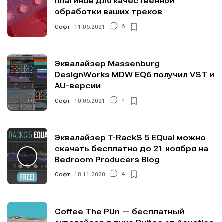
плагинов для качественной
обработки ваших треков
Софт
11.06.2021
6
Эквалайзер Massenburg
DesignWorks MDW EQ6 получил VST и
AU-версии
Софт
10.06.2021
4
Эквалайзер T-RackS 5 EQual можно
скачать бесплатно до 21 ноября на
Bedroom Producers Blog
Софт
18.11.2020
4
Coffee The PUn — бесплатный