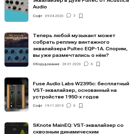
эквалайзер в духе Pultec от Acustica
Audio
Софт
09.04.2020
3
Теперь любой музыкант может
собрать реплику винтажного
эквалайзера Pultec EQP-1A. Спорим,
вы уже размечтались о нём?
Оборудование
28.01.2020
6
Fuse Audio Labs W2395c: бесплатный
VST-эквалайзер, основанный на
устройстве 1950-х годов
Софт
19.11.2019
0
SKnote MainEQ: VST-эквалайзер со
сквозным динамическим