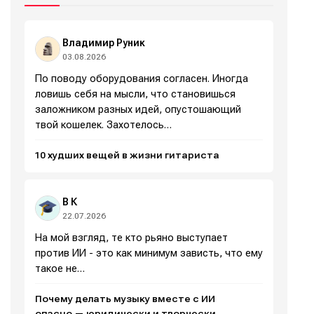
Политику обработки персональных данных
Политику обработки персональных данных
Политику обработки персональных данных
Политику обработки персональных данных
и
и
и
и
Правила
Правила
Правила
Правила
площадки
площадки
площадки
площадки
.
.
.
.
Владимир Руник
03.08.2026
По поводу оборудования согласен. Иногда
ловишь себя на мысли, что становишься
Мы в социальных сетях
Мы в социальных сетях
заложником разных идей, опустошающий
твой кошелек. Захотелось…
10 худших вещей в жизни гитариста
Информация
Информация
В К
О проекте
О проекте
Реклама
Реклама
22.07.2026
Редакционная политика (в разработке)
Редакционная политика (в разработке)
На мой взгляд, те кто рьяно выступает
Предложение новостей
Предложение новостей
Помощь проекту
Помощь проекту
против ИИ - это как минимум зависть, что ему
такое не…
Почему делать музыку вместе с ИИ
опасно — юридически и творчески