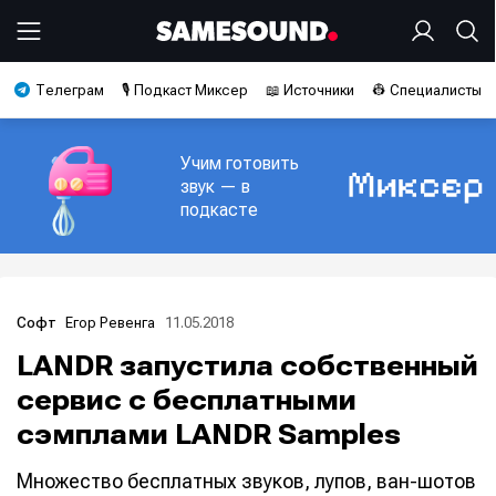
Телеграм
🎙️ Подкаст Миксер
📖 Источники
👷 Специалисты
Учим готовить
звук — в
подкасте
Егор Ревенга
11.05.2018
Софт
LANDR запустила собственный
сервис с бесплатными
сэмплами LANDR Samples
Множество бесплатных звуков, лупов, ван-шотов