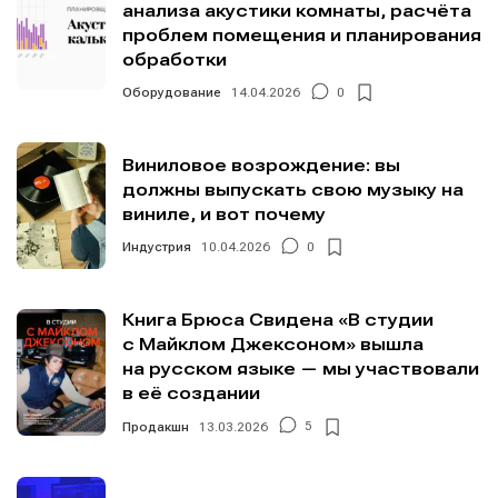
анализа акустики комнаты, расчёта
Политику обработки персональных данных
Политику обработки персональных данных
Политику обработки персональных данных
Политику обработки персональных данных
и
и
и
и
Правила
Правила
Правила
Правила
проблем помещения и планирования
площадки
площадки
площадки
площадки
.
.
.
.
обработки
Оборудование
14.04.2026
0
Мы в социальных сетях
Мы в социальных сетях
Виниловое возрождение: вы
должны выпускать свою музыку на
виниле, и вот почему
Индустрия
10.04.2026
0
Информация
Информация
Книга Брюса Свидена «В студии
О проекте
О проекте
Реклама
Реклама
с Майклом Джексоном» вышла
Редакционная политика (в разработке)
Редакционная политика (в разработке)
на русском языке — мы участвовали
в её создании
Предложение новостей
Предложение новостей
Помощь проекту
Помощь проекту
Продакшн
13.03.2026
5