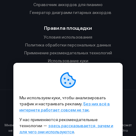
Справочник аккордов для пианино
Генератор диаграмм гитарных аккордов
Правила площадки
Условия использования
Политика обработки персональных данных
Применение рекомендательных технологий
Использование куки
Правила публикации материалов и общения
Правила общения в Телеграм-чате
Мы используем куки, чтобы анализировать
Сделано с
к
в
SAMESOUND
© 2015-2026.
трафик и настраивать рекламу.
Без них всё в
Использование материалов SAMESOUND разрешено только с
интернете работает совсем не так
.
обязательным указанием ссылки на
этот
сайт.
У нас применяются рекомендательные
Все права на картинки и тексты принадлежат их авторам.
Мнение авторов может не совпадать с мнением редакции, которое может
технологии —
здесь рассказывается, зачем и
не совпадать с вашим мнением и меняться с течением времени. Это
для чего они используются
.