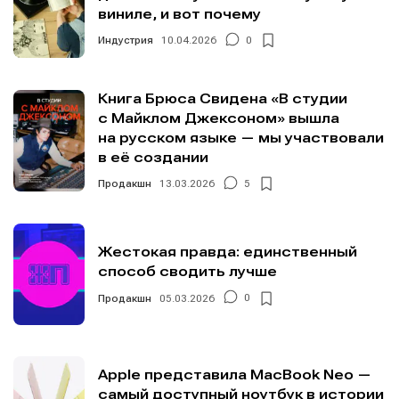
виниле, и вот почему
Индустрия
10.04.2026
0
Книга Брюса Свидена «В студии
с Майклом Джексоном» вышла
на русском языке — мы участвовали
в её создании
Продакшн
13.03.2026
5
Жестокая правда: единственный
способ сводить лучше
Продакшн
05.03.2026
0
Apple представила MacBook Neo —
самый доступный ноутбук в истории