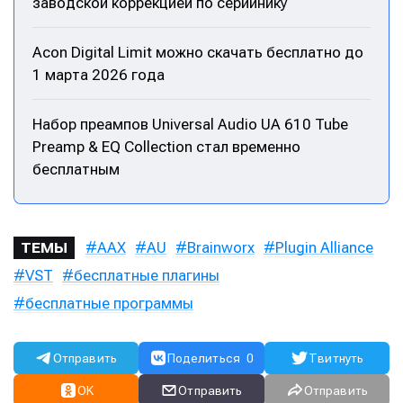
заводской коррекцией по серийнику
Мы в социальных сетях
Мы в социальных сетях
Acon Digital Limit можно скачать бесплатно до
1 марта 2026 года
Набор преампов Universal Audio UA 610 Tube
Preamp & EQ Collection стал временно
Информация
Информация
бесплатным
О проекте
О проекте
Реклама
Реклама
Редакционная политика (в разработке)
Редакционная политика (в разработке)
Предложение новостей
Предложение новостей
Помощь проекту
Помощь проекту
AAX
AU
Brainworx
Plugin Alliance
ТЕМЫ
VST
бесплатные плагины
бесплатные программы
Отправить
Поделиться
0
Твитнуть
OK
Отправить
Отправить