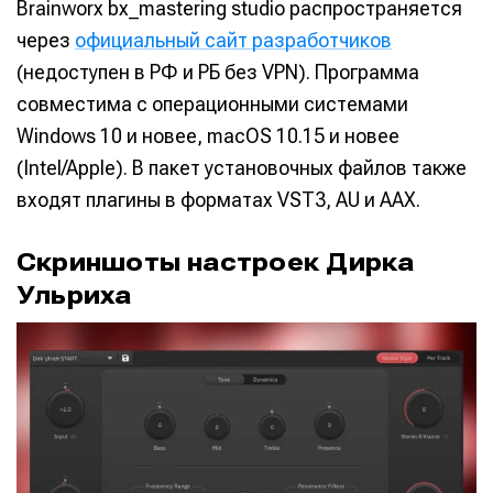
Brainworx bx_mastering studio распространяется
через
официальный сайт разработчиков
(недоступен в РФ и РБ без VPN). Программа
совместима с операционными системами
Windows 10 и новее, macOS 10.15 и новее
(Intel/Apple). В пакет установочных файлов также
входят плагины в форматах VST3, AU и AAX.
Скриншоты настроек Дирка
Ульриха
Написание
Написание
Исполнение
Исполнение