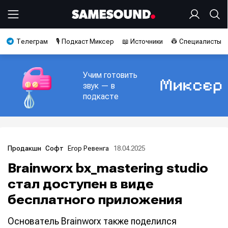
Телеграм
🎙️ Подкаст Миксер
📖 Источники
👷 Специалисты
Учим готовить
звук — в
подкасте
Егор Ревенга
18.04.2025
Продакшн
Софт
Brainworx bx_mastering studio
стал доступен в виде
бесплатного приложения
Основатель Brainworx также поделился