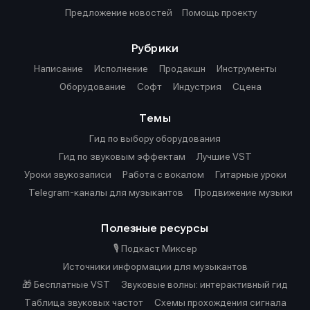
Предложение новостей
Помощь проекту
Рубрики
Написание
Исполнение
Продакшн
Инструменты
Оборудование
Софт
Индустрия
Сцена
Темы
Гид по выбору оборудования
Гид по звуковым эффектам
Лучшие VST
Уроки звукозаписи
Работа с вокалом
Гитарные уроки
Telegram-каналы для музыкантов
Продвижение музыки
Полезные ресурсы
🎙️ Подкаст Миксер
Источники информации для музыкантов
🎁 Бесплатные VST
Звуковые волны: интерактивный гид
Таблица звуковых частот
Cхемы прохождения сигнала