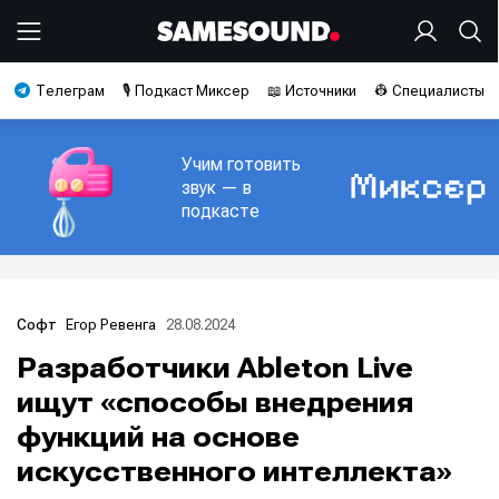
Телеграм
🎙️ Подкаст Миксер
📖 Источники
👷 Специалисты
Учим готовить
звук — в
подкасте
Егор Ревенга
28.08.2024
Софт
Разработчики Ableton Live
ищут «способы внедрения
функций на основе
искусственного интеллекта»