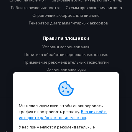
Таблица звуковых частот
Cхемы прохождения сигнала
Справочник аккордов для пианино
Генератор диаграмм гитарных аккордов
Правила площадки
Условия использования
Политика обработки персональных данных
Применение рекомендательных технологий
Использование куки
Правила публикации материалов и общения
Правила общения в Телеграм-чате
Мы используем куки, чтобы анализировать
Сделано с
к
в
SAMESOUND
© 2015-2026.
трафик и настраивать рекламу.
Без них всё в
Использование материалов SAMESOUND разрешено только с
интернете работает совсем не так
.
обязательным указанием ссылки на
этот
сайт.
У нас применяются рекомендательные
Все права на картинки и тексты принадлежат их авторам.