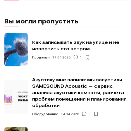
Вы могли пропустить
Мы в социальных сетях
Мы в социальных сетях
Как записывать звук на улице и не
испортить его ветром
Информация
Информация
Продакшн
17.04.2026
1
О проекте
О проекте
Реклама
Реклама
Редакционная политика (в разработке)
Редакционная политика (в разработке)
Акустику мне запили: мы запустили
Предложение новостей
Предложение новостей
Помощь проекту
Помощь проекту
SAMESOUND Acoustic — сервис
анализа акустики комнаты, расчёта
проблем помещения и планирования
обработки
Оборудование
14.04.2026
0