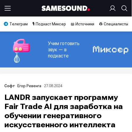
Телеграм
🎙️ Подкаст Миксер
📖 Источники
👷 Специалисты
Учим готовить
звук — в
подкасте
Егор Ревенга
27.08.2024
Софт
LANDR запускает программу
Fair Trade AI для заработка на
обучении генеративного
искусственного интеллекта