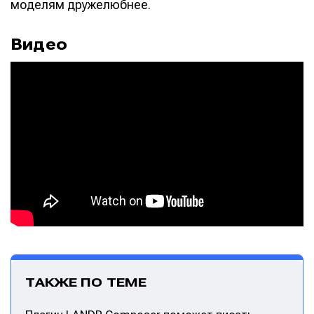
моделям дружелюбнее.
Видео
Написание
Написание
Исполнение
Исполнение
ТАКЖЕ ПО ТЕМЕ
Продакшн
Продакшн
Инструменты
Инструменты