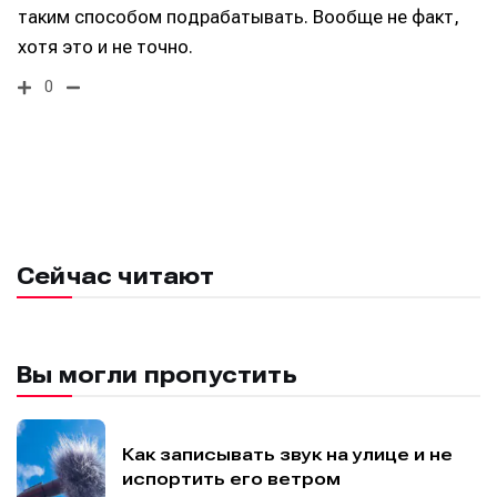
таким способом подрабатывать. Вообще не факт,
хотя это и не точно.
0
Информация
Информация
О проекте
О проекте
Реклама
Реклама
Редакционная политика (в разработке)
Редакционная политика (в разработке)
Предложение новостей
Предложение новостей
Помощь проекту
Помощь проекту
Сейчас читают
Вы могли пропустить
Как записывать звук на улице и не
испортить его ветром