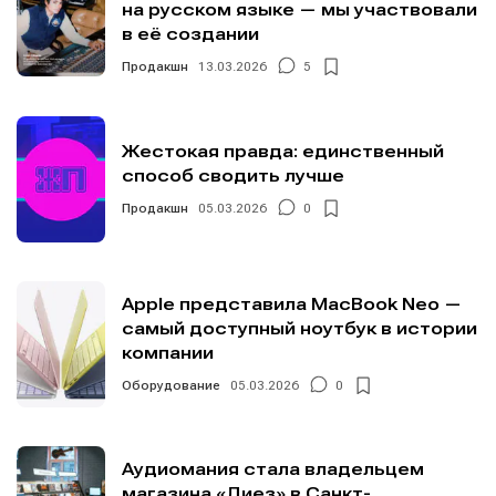
на русском языке — мы участвовали
в её создании
Продакшн
13.03.2026
5
Жестокая правда: единственный
способ сводить лучше
Продакшн
05.03.2026
0
Apple представила MacBook Neo —
самый доступный ноутбук в истории
компании
Оборудование
05.03.2026
0
Аудиомания стала владельцем
магазина «Диез» в Санкт-