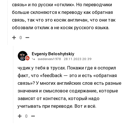
связь» и по русски «отклик». Но переводчики
больше склоняются к переводу как обратная
Информация
Информация
связь, так что это косяк англичан, что они так
О проекте
О проекте
Реклама
Реклама
обозвали отклик а не косяк русского языка.
Редакционная политика (в разработке)
Редакционная политика (в разработке)
0
Предложение новостей
Предложение новостей
Помощь проекту
Помощь проекту
Evgeniy Beloshytskiy
svedeneev1978
28.11.2023 20:39
чудик у тебя в трусах. Покажи где я оспорил
факт, что «
feedback — это и есть «обратная
связь»?
У многих английских слов есть разные
значения и смысловое содержание, которые
зависят от контекста, который надо
учитывать при переводе. Вот и всё.
0