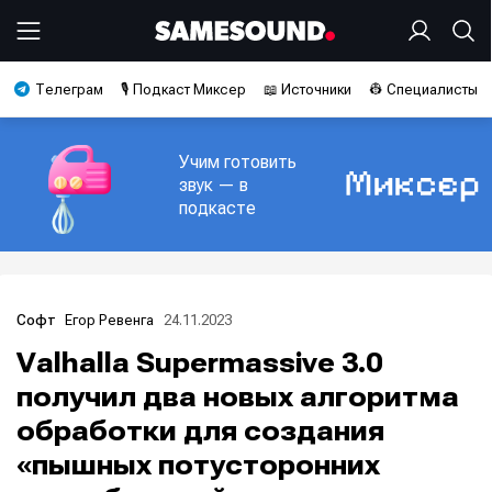
Телеграм
🎙️ Подкаст Миксер
📖 Источники
👷 Специалисты
Учим готовить
звук — в
подкасте
Егор Ревенга
24.11.2023
Софт
Valhalla Supermassive 3.0
получил два новых алгоритма
обработки для создания
«пышных потусторонних