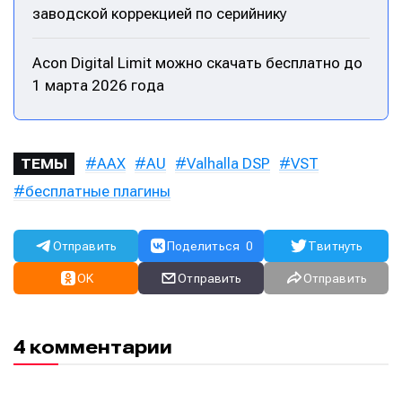
заводской коррекцией по серийнику
Acon Digital Limit можно скачать бесплатно до
1 марта 2026 года
AAX
AU
Valhalla DSP
VST
ТЕМЫ
бесплатные плагины
Написание
Написание
Отправить
Поделиться
0
Твитнуть
Исполнение
Исполнение
OK
Отправить
Отправить
Продакшн
Продакшн
4 комментарии
Инструменты
Инструменты
Оборудование
Оборудование