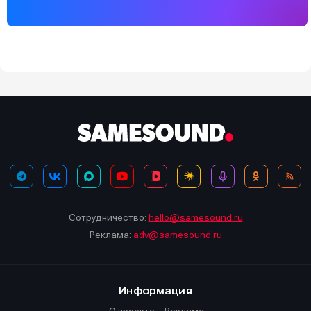
Сотрудничество:
hello@samesound.ru
Реклама:
adv@samesound.ru
Информация