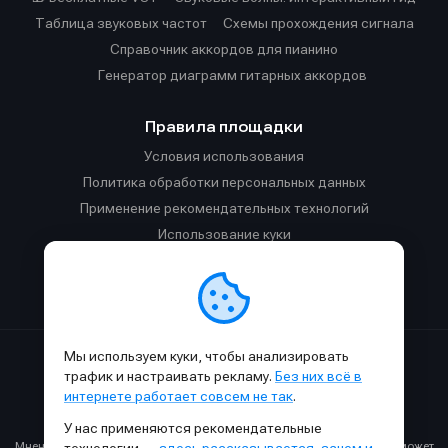
Таблица звуковых частот
Cхемы прохождения сигнала
Справочник аккордов для пианино
Генератор диаграмм гитарных аккордов
Правила площадки
Условия использования
Политика обработки персональных данных
Применение рекомендательных технологий
Использование куки
Правила публикации материалов и общения
Правила общения в Телеграм-чате
Мы используем куки, чтобы анализировать
Сделано с
к
в
SAMESOUND
© 2015-2026.
трафик и настраивать рекламу.
Без них всё в
Использование материалов SAMESOUND разрешено только с
интернете работает совсем не так
.
обязательным указанием ссылки на
этот
сайт.
У нас применяются рекомендательные
Все права на картинки и тексты принадлежат их авторам.
Мнение авторов может не совпадать с мнением редакции, которое может
технологии —
здесь рассказывается, зачем и