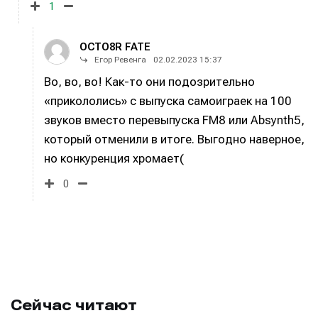
О проекте
О проекте
Реклама
Реклама
1
Редакционная политика (в разработке)
Редакционная политика (в разработке)
Предложение новостей
Предложение новостей
Помощь проекту
Помощь проекту
OCTO8R FATE
Егор Ревенга
02.02.2023 15:37
Во, во, во! Как-то они подозрительно
«прикололись» с выпуска самоиграек на 100
звуков вместо перевыпуска FM8 или Absynth5,
который отменили в итоге. Выгодно наверное,
но конкуренция хромает(
0
Сейчас читают