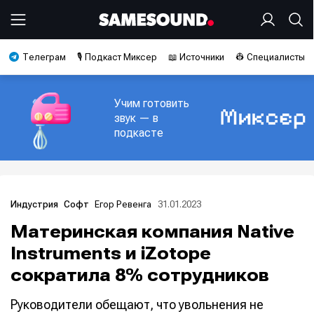
Телеграм
🎙️ Подкаст Миксер
📖 Источники
👷 Специалисты
Учим готовить
звук — в
подкасте
Егор Ревенга
31.01.2023
Индустрия
Софт
Материнская компания Native
Instruments и iZotope
сократила 8% сотрудников
Руководители обещают, что увольнения не