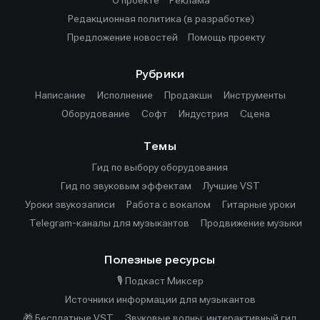
О проекте
Реклама
Редакционная политика (в разработке)
Предложение новостей
Помощь проекту
Рубрики
Написание
Исполнение
Продакшн
Инструменты
Оборудование
Софт
Индустрия
Сцена
Темы
Гид по выбору оборудования
Гид по звуковым эффектам
Лучшие VST
Уроки звукозаписи
Работа с вокалом
Гитарные уроки
Telegram-каналы для музыкантов
Продвижение музыки
Полезные ресурсы
🎙️ Подкаст Миксер
Источники информации для музыкантов
🎁 Бесплатные VST
Звуковые волны: интерактивный гид