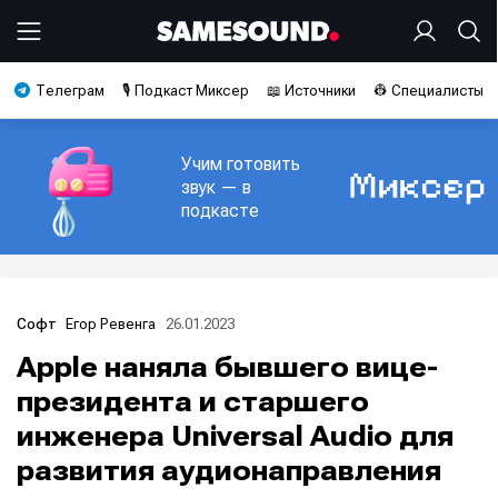
Телеграм
🎙️ Подкаст Миксер
📖 Источники
👷 Специалисты
Учим готовить
звук — в
подкасте
Егор Ревенга
26.01.2023
Софт
Apple наняла бывшего вице-
президента и старшего
инженера Universal Audio для
развития аудионаправления