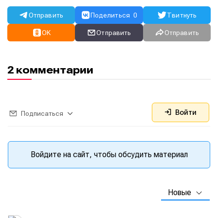
Отправить
Поделиться
0
Твитнуть
OK
Отправить
Отправить
2 комментарии
Написание
Написание
Войти
Подписаться
Исполнение
Исполнение
Продакшн
Продакшн
Войдите на сайт, чтобы обсудить материал
Инструменты
Инструменты
Оборудование
Оборудование
Новые
Софт
Софт