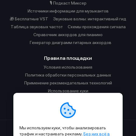
🎙️ Подкаст Миксер
Источники информации для музыкантов
🎁 Бесплатные VST
Звуковые волны: интерактивный гид
Таблица звуковых частот
Cхемы прохождения сигнала
Справочник аккордов для пианино
Генератор диаграмм гитарных аккордов
Правила площадки
Условия использования
Политика обработки персональных данных
Применение рекомендательных технологий
Использование куки
Правила публикации материалов и общения
Правила общения в Телеграм-чате
Мы используем куки, чтобы анализировать
Сделано с
к
в
SAMESOUND
© 2015-2026.
трафик и настраивать рекламу.
Без них всё в