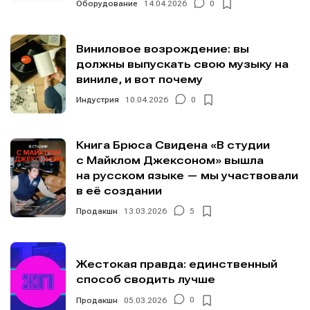
Информация
Информация
Оборудование
14.04.2026
0
О проекте
О проекте
Реклама
Реклама
Редакционная политика (в разработке)
Редакционная политика (в разработке)
Виниловое возрождение: вы
должны выпускать свою музыку на
Предложение новостей
Предложение новостей
Помощь проекту
Помощь проекту
виниле, и вот почему
Индустрия
10.04.2026
0
Книга Брюса Свидена «В студии
с Майклом Джексоном» вышла
на русском языке — мы участвовали
в её создании
Продакшн
13.03.2026
5
Жестокая правда: единственный
способ сводить лучше
Продакшн
05.03.2026
0