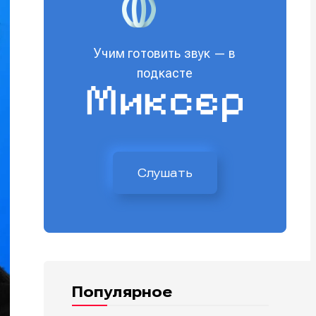
Учим готовить звук — в
подкасте
Слушать
Популярное