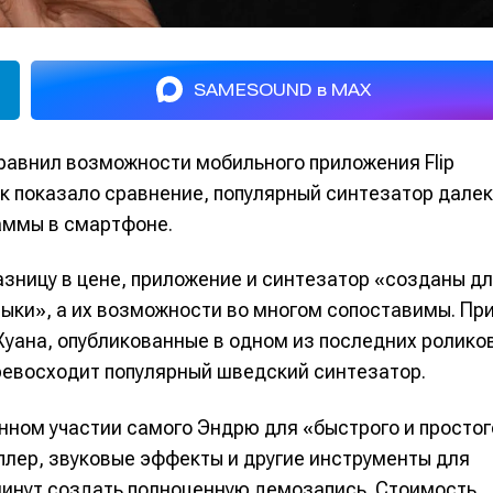
SAMESOUND в MAX
равнил возможности мобильного приложения Flip
Как показало сравнение, популярный синтезатор дале
аммы в смартфоне.
азницу в цене, приложение и синтезатор «созданы д
ыки», а их возможности во многом сопоставимы. Пр
Хуана, опубликованные в одном из последних ролико
превосходит популярный шведский синтезатор.
нном участии самого Эндрю для «быстрого и простог
лер, звуковые эффекты и другие инструменты для
минут создать полноценную демозапись. Стоимость