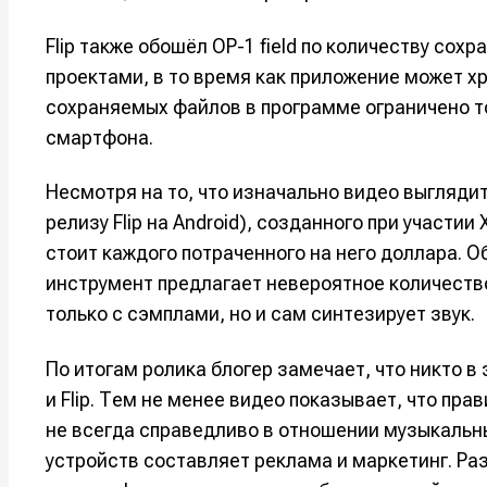
Например, 
Например, 
Например, 
Например, 
Flip также обошёл OP-1 field по количеству со
Изу
Изу
проектами, в то время как приложение может х
зву
зву
Войти
Войти
Войти
Войти
сохраняемых файлов в программе ограничено 
вол
вол
смартфона.
Войти
Войти
Войти
Войти
Несмотря на то, что изначально видео выгляди
релизу Flip на Android), созданного при участии 
стоит каждого потраченного на него доллара. 
Нажимая на 
Нажимая на 
Нажимая на 
Нажимая на 
инструмент предлагает невероятное количеств
подтверждае
подтверждае
подтверждае
подтверждае
только с сэмплами, но и сам синтезирует звук.
обработки п
обработки п
обработки п
обработки п
По итогам ролика блогер замечает, что никто в 
и Flip. Тем не менее видео показывает, что пр
не всегда справедливо в отношении музыкальн
устройств составляет реклама и маркетинг. Ра