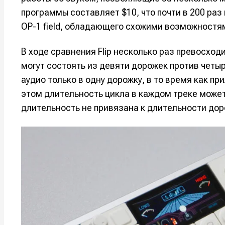
программы составляет $10, что почти в 200 ра
OP-1 field, обладающего схожими возможностя
В ходе сравнения Flip несколько раз превосход
могут состоять из девяти дорожек против четыр
аудио только в одну дорожку, в то время как п
этом длительность цикла в каждом треке может
длительность не привязана к длительности дор
Написани
Написани
Исполнен
Исполнен
Продакш
Продакш
Инструм
Инструм