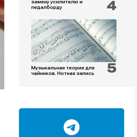
замену усилителю и
педалборду
и
и
и
и
Музыкальная теория для
чайников. Нотная запись
е
е