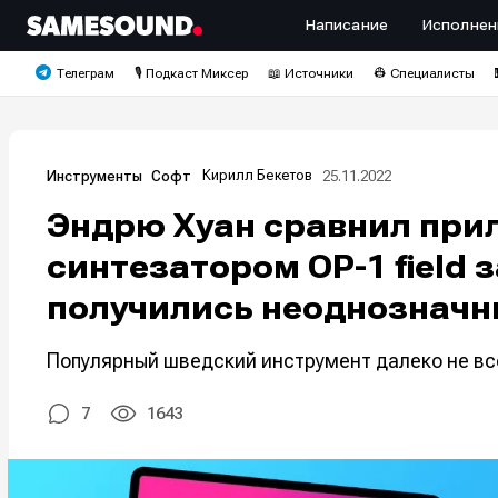
Написание
Исполнен
Телеграм
🎙️ Подкаст Миксер
📖 Источники
👷 Специалисты
Кирилл Бекетов
25.11.2022
Инструменты
Софт
Эндрю Хуан сравнил прило
синтезатором OP-1 field 
получились неоднознач
Популярный шведский инструмент далеко не все
7
1643