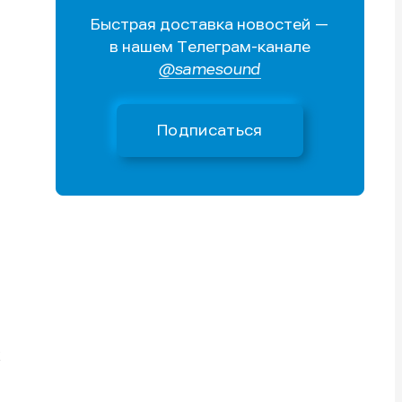
Быстрая доставка новостей —
Поиск
Поиск
Поиск
Поиск
в нашем Телеграм-канале
очник
очник
@samesound
иста
иста
Подписаться
тику
тику
тику
тику
х