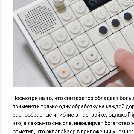
Оборудо
Оборудо
Софт
Софт
Индустри
Индустри
Сцена
Сцена
Вы сможете
Вы сможете
Вы сможете
Вы сможете
🎙️ Подкаст
🎙️ Подкаст
пользовать
пользовать
пользовать
пользовать
📖 Источни
📖 Источни
Электронная
Электронная
Электронная
Электронная
👷 Профили
👷 Профили
почта
почта
почта
почта
Несмотря на то, что синтезатор обладает бол
Скоро тут 
Скоро тут 
применять только одну обработку на каждой дор
Я не ро
Я не ро
Я не ро
Я не ро
разнообразные и гибкие в настройке, однако Fl
Предло
Предло
что, в каком-то смысле, нивелирует богатство
отметил, что эквалайзер в приложении «намног