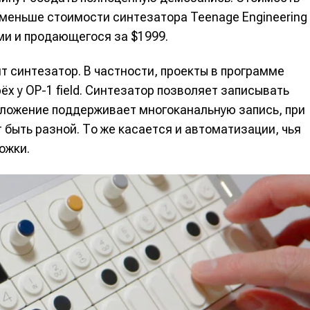
з меньше стоимости синтезатора Teenage Engineering
ми и продающегося за $1999.
ит синтезатор. В частности, проекты в программе
ёх у OP-1 field. Синтезатор позволяет записывать
риложение поддерживает многоканальную запись, при
 быть разной. То же касается и автоматизации, чья
ожки.
е
е
ие
ие
н
н
енты
енты