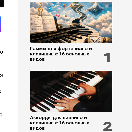
Гаммы для фортепиано и
ко
клавишных: 16 основных
видов
ля
и
в
о
Аккорды для пианино и
клавишных: 16 основных
видов