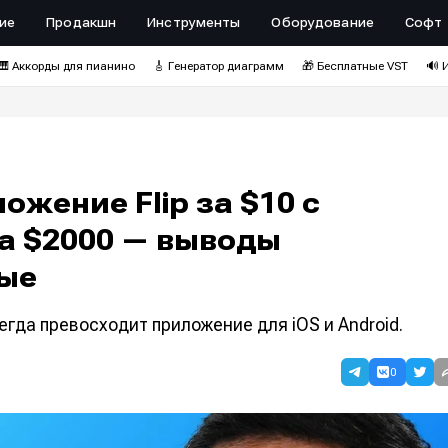
ие
Продакшн
Инструменты
Оборудование
Софт
🎹 Аккорды для пианино
🎸 Генератор диаграмм
🎁 Бесплатные VST
🔊 
жение Flip за $10 с
за $2000 — выводы
ные
гда превосходит приложение для iOS и Android.
0