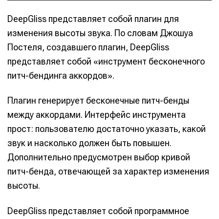
DeepGliss представляет собой плагин для
изменения высоты звука. По словам Джошуа
Постеля, создавшего плагин, DeepGliss
представляет собой «инструмент бесконечного
питч-бендинга аккордов».
Плагин генерирует бесконечные питч-бенды
между аккордами. Интерфейс инструмента
прост: пользователю достаточно указать, какой
звук и насколько должен быть повышен.
Дополнительно предусмотрен выбор кривой
Написание
Написание
питч-бенда, отвечающей за характер изменения
Исполнение
Исполнение
высоты.
Продакшн
Продакшн
DeepGliss представляет собой программное
Инструменты
Инструменты