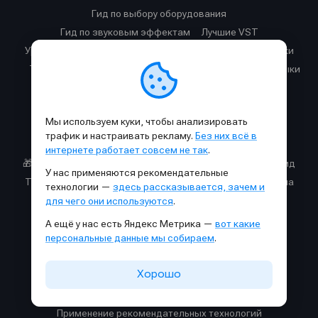
Гид по выбору оборудования
Гид по звуковым эффектам
Лучшие VST
Уроки звукозаписи
Работа с вокалом
Гитарные уроки
Telegram-каналы для музыкантов
Продвижение музыки
Полезные ресурсы
Мы используем куки, чтобы анализировать
🎙️ Подкаст Миксер
трафик и настраивать рекламу.
Без них всё в
Источники информации для музыкантов
интернете работает совсем не так
.
🎁 Бесплатные VST
Звуковые волны: интерактивный гид
У нас применяются рекомендательные
Таблица звуковых частот
Cхемы прохождения сигнала
технологии —
здесь рассказывается, зачем и
Справочник аккордов для пианино
для чего они используются
.
Генератор диаграмм гитарных аккордов
А ещё у нас есть Яндекс Метрика —
вот какие
персональные данные мы собираем
.
Правила площадки
Хорошо
Условия использования
Политика обработки персональных данных
Применение рекомендательных технологий