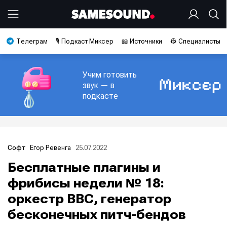
Телеграм
🎙️ Подкаст Миксер
📖 Источники
👷 Специалисты
Учим готовить
звук — в
подкасте
Егор Ревенга
25.07.2022
Софт
Бесплатные плагины и
фрибисы недели № 18:
оркестр BBC, генератор
бесконечных питч-бендов