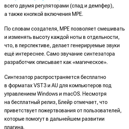
всего двумя регуляторами (спад и демпфер),
а также кнопкой включения MPE.
По словам создателя, MPE позволяет смешивать
Информация
Информация
и изменять высоту каждой ноты в отдельности,
О проекте
О проекте
Реклама
Реклама
что, в перспективе, делает генерируемые звуки
Редакционная политика (в разработке)
Редакционная политика (в разработке)
ещё интереснее. Само звучание синтезатора
Предложение новостей
Предложение новостей
Помощь проекту
Помощь проекту
разработчик описывает как «магическое».
Синтезатор распространяется бесплатно
в форматах VST3 и AU для компьютеров под
управлением Windows и macOS. Несмотря
на бесплатный релиз, Блейр отмечает, что
приветствует пожертвования от пользователей,
которые помогут в дальнейшем развитии
плагина.