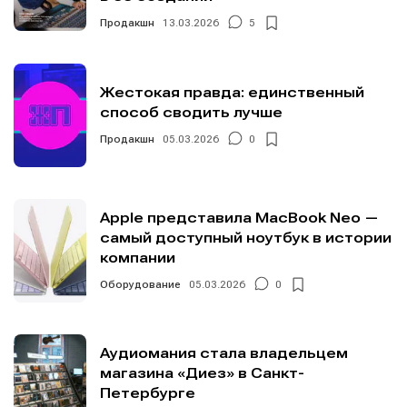
Продакшн
13.03.2026
5
Жестокая правда: единственный
способ сводить лучше
Продакшн
05.03.2026
0
Apple представила MacBook Neo —
самый доступный ноутбук в истории
компании
Оборудование
05.03.2026
0
Аудиомания стала владельцем
магазина «Диез» в Санкт-
Петербурге