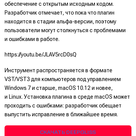
обеспечение с открытым исходным кодом.
Оборудование
Оборудование
Разработчик отмечает, что пока что плагин
находится в стадии альфа-версии, поэтому
Софт
Софт
пользователи могут столкнуться с проблемами
Индустрия
Индустрия
и ошибками в работе.
Сцена
Сцена
https://youtu.be/JLAV5rcD0sQ
Вы сможете общаться в комментариях,
Вы сможете общаться в комментариях,
Вы сможете общаться в комментариях,
Вы сможете общаться в комментариях,
добавлять материалы в избранное и пользоваться
добавлять материалы в избранное и пользоваться
добавлять материалы в избранное и пользоваться
добавлять материалы в избранное и пользоваться
Инструмент распространяется в формате
🎙️ Подкаст Миксер
🎙️ Подкаст Миксер
🎁 Бесплатные VST
🎁 Бесплатные VST
всеми возможностями сайта.
всеми возможностями сайта.
всеми возможностями сайта.
всеми возможностями сайта.
VST/VST3 для компьютеров под управлением
📖 Источники информации
📖 Источники информации
📻 Выбираем
📻 Выбираем
оборудование
оборудование
Windows 7 и старше, macOS 10.12 и новее,
Электронная
Электронная
Электронная
Электронная
👷 Профили специалистов
👷 Профили специалистов
почта
почта
почта
почта
✨ Разбираемся в
✨ Разбираемся в
и Linux. Установка плагина в среде macOS может
Скоро тут что-то будет
Скоро тут что-то будет
эффектах
эффектах
проходить с ошибками: разработчик обещает
Я не робот
Я не робот
Я не робот
Я не робот
❤️‍🔥 Лучшие VST
❤️‍🔥 Лучшие VST
выпустить исправление в ближайшее время.
Продолжить
Продолжить
Продолжить
Продолжить
Предложить новость
Предложить новость
СКАЧАТЬ DEEPGLISS