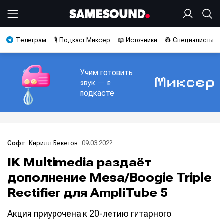
Телеграм
🎙️ Подкаст Миксер
📖 Источники
👷 Специалисты
Учим готовить
звук — в
подкасте
Кирилл Бекетов
09.03.2022
Софт
IK Multimedia раздаёт
дополнение Mesa/Boogie Triple
Rectifier для AmpliTube 5
Акция приурочена к 20-летию гитарного