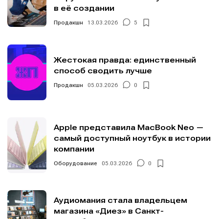
в её создании
Продакшн
13.03.2026
5
Жестокая правда: единственный
способ сводить лучше
Продакшн
05.03.2026
0
Apple представила MacBook Neo —
самый доступный ноутбук в истории
компании
Оборудование
05.03.2026
0
Аудиомания стала владельцем
магазина «Диез» в Санкт-