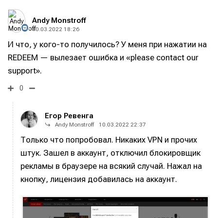
Andy Monstroff
10.03.2022 18:26
И что, у кого-то получилось? У меня при нажатии на
Написание
Написание
REDEEM — вылезает ошибка и «please contact our
Исполнение
Исполнение
support».
Продакшн
Продакшн
0
Инструменты
Инструменты
Егор Ревенга
Оборудование
Оборудование
Andy Monstroff
10.03.2022 22:37
Только что попробовал. Никаких VPN и прочих
Софт
Софт
штук. Зашел в аккаунт, отключил блокировщик
Индустрия
Индустрия
рекламы в браузере на всякий случай. Нажал на
кнопку, лицензия добавилась на аккаунт.
Сцена
Сцена
Вы сможете общаться в комментариях,
Вы сможете общаться в комментариях,
Вы сможете общаться в комментариях,
Вы сможете общаться в комментариях,
добавлять материалы в избранное и пользоваться
добавлять материалы в избранное и пользоваться
добавлять материалы в избранное и пользоваться
добавлять материалы в избранное и пользоваться