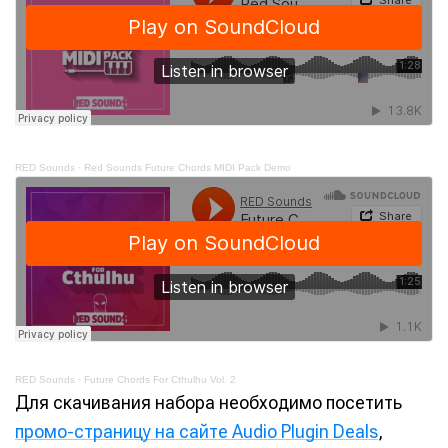
RED Sounds
·
Red Sounds Future Chords MIDI Pack Demo
RED Sounds
·
Future Chords For Cthulhu Vol. 2
Для скачивания набора необходимо посетить
промо-страницу на сайте Audio Plugin Deals
,