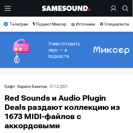
Телеграм
🎙️ Подкаст Миксер
📖 Источники
👷 Специалисты
Учим готовить
звук — в
подкасте
Кирилл Бекетов
07.12.2021
Софт
Red Sounds и Audio Plugin
Deals раздают коллекцию из
1673 MIDI-файлов с
аккордовыми