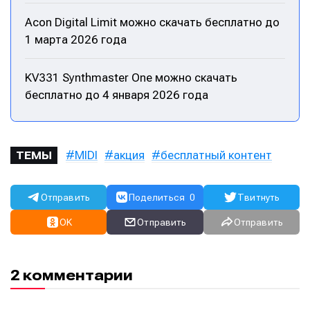
Acon Digital Limit можно скачать бесплатно до
1 марта 2026 года
KV331 Synthmaster One можно скачать
бесплатно до 4 января 2026 года
MIDI
акция
бесплатный контент
ТЕМЫ
Отправить
Поделиться
0
Твитнуть
OK
Отправить
Отправить
Написание
Написание
2 комментарии
Исполнение
Исполнение
Продакшн
Продакшн