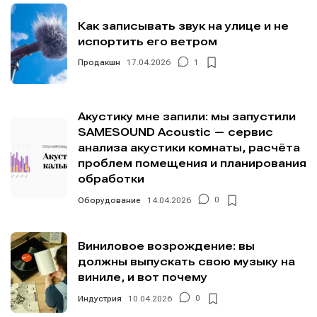
Мы в социальных сетях
Мы в социальных сетях
Как записывать звук на улице и не
испортить его ветром
Продакшн
17.04.2026
1
Информация
Информация
Акустику мне запили: мы запустили
О проекте
О проекте
Реклама
Реклама
SAMESOUND Acoustic — сервис
Редакционная политика (в разработке)
Редакционная политика (в разработке)
анализа акустики комнаты, расчёта
проблем помещения и планирования
Предложение новостей
Предложение новостей
Помощь проекту
Помощь проекту
обработки
Оборудование
14.04.2026
0
Виниловое возрождение: вы
должны выпускать свою музыку на
виниле, и вот почему
Индустрия
10.04.2026
0