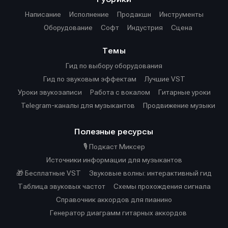
Написание
Исполнение
Продакшн
Инструменты
Оборудование
Софт
Индустрия
Сцена
Темы
Гид по выбору оборудования
Гид по звуковым эффектам
Лучшие VST
Уроки звукозаписи
Работа с вокалом
Гитарные уроки
Telegram-каналы для музыкантов
Продвижение музыки
Полезные ресурсы
🎙️ Подкаст Миксер
Источники информации для музыкантов
🎁 Бесплатные VST
Звуковые волны: интерактивный гид
Таблица звуковых частот
Cхемы прохождения сигнала
Справочник аккордов для пианино
Генератор диаграмм гитарных аккордов