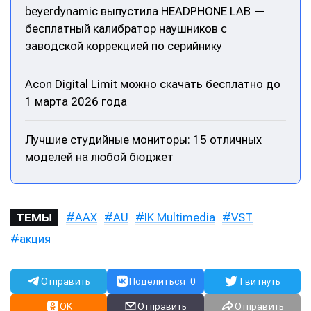
beyerdynamic выпустила HEADPHONE LAB —
бесплатный калибратор наушников с
заводской коррекцией по серийнику
Acon Digital Limit можно скачать бесплатно до
1 марта 2026 года
Лучшие студийные мониторы: 15 отличных
моделей на любой бюджет
Написание
Написание
Исполнение
Исполнение
Продакшн
Продакшн
AAX
AU
IK Multimedia
VST
ТЕМЫ
акция
Инструменты
Инструменты
Оборудование
Оборудование
Отправить
Поделиться
0
Твитнуть
Софт
Софт
OK
Отправить
Отправить