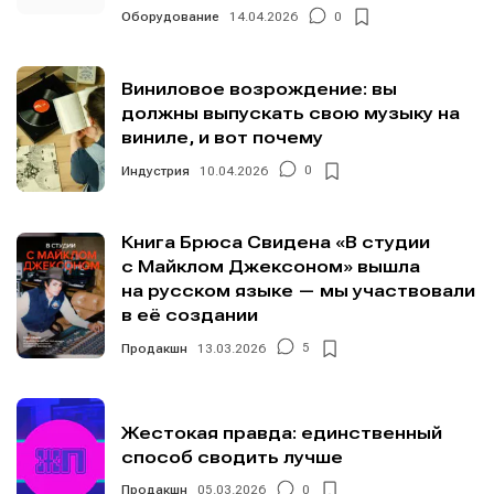
Информация
Информация
Оборудование
14.04.2026
0
О проекте
О проекте
Реклама
Реклама
Редакционная политика (в разработке)
Редакционная политика (в разработке)
Виниловое возрождение: вы
Предложение новостей
Предложение новостей
Помощь проекту
Помощь проекту
должны выпускать свою музыку на
виниле, и вот почему
Индустрия
10.04.2026
0
Книга Брюса Свидена «В студии
с Майклом Джексоном» вышла
на русском языке — мы участвовали
в её создании
Продакшн
13.03.2026
5
Жестокая правда: единственный
способ сводить лучше
Продакшн
05.03.2026
0