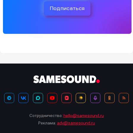
Подписаться
Сотрудничество:
hello@samesound.ru
Реклама:
adv@samesound.ru