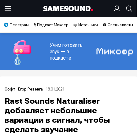
Телеграм
🎙️ Подкаст Миксер
📖 Источники
👷 Специалисты
Учим готовить
звук — в
подкасте
Егор Ревенга
18.01.2021
Софт
Rast Sounds Naturaliser
добавляет небольшие
вариации в сигнал, чтобы
сделать звучание