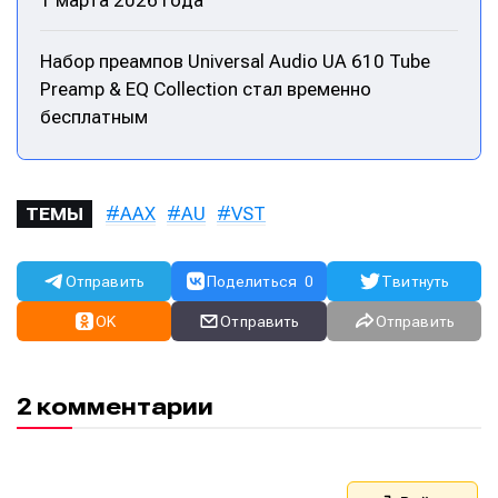
Набор преампов Universal Audio UA 610 Tube
Preamp & EQ Collection стал временно
бесплатным
AAX
AU
VST
ТЕМЫ
Отправить
Поделиться
0
Твитнуть
OK
Отправить
Отправить
Написание
Написание
Исполнение
Исполнение
2 комментарии
Продакшн
Продакшн
Инструменты
Инструменты