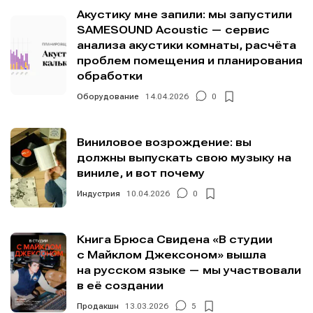
Акустику мне запили: мы запустили
SAMESOUND Acoustic — сервис
анализа акустики комнаты, расчёта
Информация
Информация
проблем помещения и планирования
О проекте
О проекте
Реклама
Реклама
обработки
Редакционная политика (в разработке)
Редакционная политика (в разработке)
Оборудование
14.04.2026
0
Предложение новостей
Предложение новостей
Помощь проекту
Помощь проекту
Виниловое возрождение: вы
должны выпускать свою музыку на
виниле, и вот почему
Индустрия
10.04.2026
0
Книга Брюса Свидена «В студии
с Майклом Джексоном» вышла
на русском языке — мы участвовали
в её создании
Продакшн
13.03.2026
5