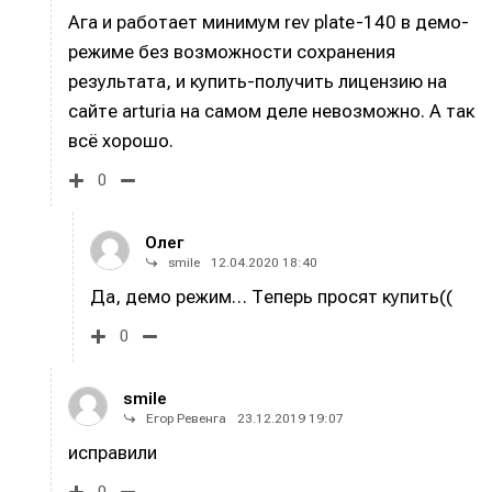
Ага и работает минимум rev plate-140 в демо-
режиме без возможности сохранения
Информация
Информация
результата, и купить-получить лицензию на
сайте arturia на самом деле невозможно. А так
О проекте
О проекте
Реклама
Реклама
всё хорошо.
Редакционная политика (в разработке)
Редакционная политика (в разработке)
Предложение новостей
Предложение новостей
Помощь проекту
Помощь проекту
0
Олег
smile
12.04.2020 18:40
Да, демо режим… Теперь просят купить((
0
smile
Егор Ревенга
23.12.2019 19:07
исправили