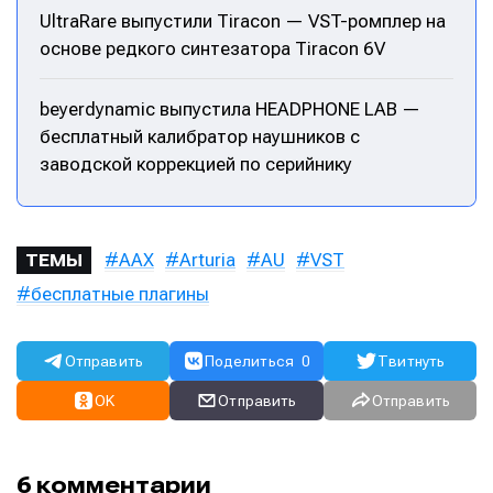
UltraRare выпустили Tiracon — VST-ромплер на
основе редкого синтезатора Tiracon 6V
beyerdynamic выпустила HEADPHONE LAB —
бесплатный калибратор наушников с
заводской коррекцией по серийнику
AAX
Arturia
AU
VST
ТЕМЫ
бесплатные плагины
Написание
Написание
Исполнение
Исполнение
Отправить
Поделиться
0
Твитнуть
OK
Отправить
Отправить
Продакшн
Продакшн
Инструменты
Инструменты
6 комментарии
Оборудование
Оборудование