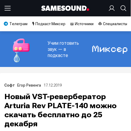
Телеграм
🎙️ Подкаст Миксер
📖 Источники
👷 Специалисты
Учим готовить
звук — в
подкасте
Егор Ревенга
17.12.2019
Софт
Новый VST-ревербератор
Arturia Rev PLATE-140 можно
скачать бесплатно до 25
декабря