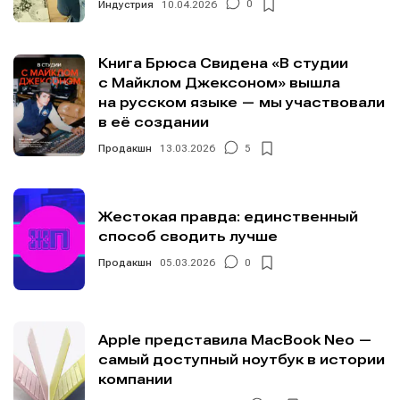
Индустрия
10.04.2026
0
Книга Брюса Свидена «В студии
с Майклом Джексоном» вышла
на русском языке — мы участвовали
в её создании
Продакшн
13.03.2026
5
Жестокая правда: единственный
способ сводить лучше
Продакшн
05.03.2026
0
Apple представила MacBook Neo —
самый доступный ноутбук в истории
компании