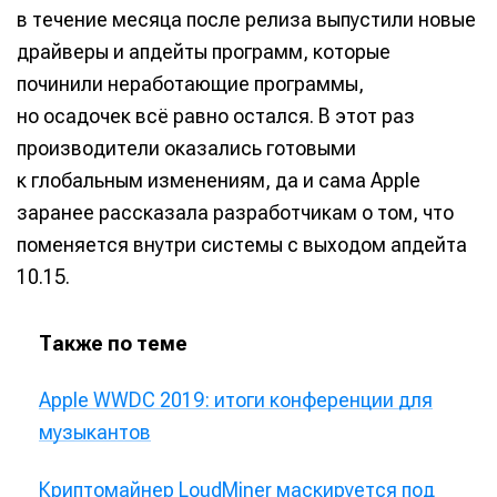
в течение месяца после релиза выпустили новые
Мы в социальных сетях
Мы в социальных сетях
драйверы и апдейты программ, которые
починили неработающие программы,
но осадочек всё равно остался. В этот раз
производители оказались готовыми
Информация
Информация
к глобальным изменениям, да и сама Apple
заранее рассказала разработчикам о том, что
О проекте
О проекте
Реклама
Реклама
поменяется внутри системы с выходом апдейта
Редакционная политика (в разработке)
Редакционная политика (в разработке)
Предложение новостей
Предложение новостей
Помощь проекту
Помощь проекту
10.15.
Также по теме
Apple WWDC 2019: итоги конференции для
музыкантов
Криптомайнер LoudMiner маскируется под