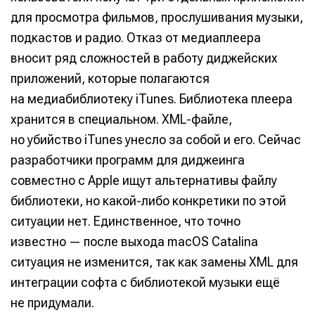
Продакшн
Продакшн
для просмотра фильмов, прослушивания музыки,
Инструменты
Инструменты
подкастов и радио. Отказ от медиаплеера
вносит ряд сложностей в работу диджейских
Оборудование
Оборудование
приложений, которые полагаются
Софт
Софт
на медиабиблиотеку iTunes. Библиотека плеера
хранится в специальном. XML-файле,
Индустрия
Индустрия
но убийство iTunes унесло за собой и его. Сейчас
Сцена
Сцена
разработчики программ для диджеинга
Вы сможете общаться в комментариях,
Вы сможете общаться в комментариях,
Вы сможете общаться в комментариях,
Вы сможете общаться в комментариях,
совместно с Apple ищут альтернативы файлу
добавлять материалы в избранное и пользоваться
добавлять материалы в избранное и пользоваться
добавлять материалы в избранное и пользоваться
добавлять материалы в избранное и пользоваться
библиотеки, но какой-либо конкретики по этой
🎙️ Подкаст Миксер
🎙️ Подкаст Миксер
🎁 Бесплатные VST
🎁 Бесплатные VST
всеми возможностями сайта.
всеми возможностями сайта.
всеми возможностями сайта.
всеми возможностями сайта.
ситуации нет. Единственное, что точно
📖 Источники информации
📖 Источники информации
📻 Выбираем
📻 Выбираем
оборудование
оборудование
известно — после выхода macOS Catalina
Электронная
Электронная
Электронная
Электронная
👷 Профили специалистов
👷 Профили специалистов
почта
почта
почта
почта
ситуация не изменится, так как замены XML для
✨ Разбираемся в
✨ Разбираемся в
Скоро тут что-то будет
Скоро тут что-то будет
эффектах
эффектах
интеграции софта с библиотекой музыки ещё
Я не робот
Я не робот
Я не робот
Я не робот
❤️‍🔥 Лучшие VST
❤️‍🔥 Лучшие VST
не придумали.