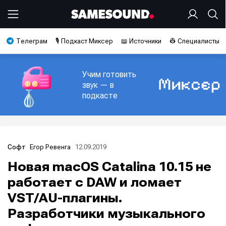
Телеграм
🎙️ Подкаст Миксер
📖 Источники
👷 Специалисты
Учим готовить
звук — в
подкасте
Егор Ревенга
12.09.2019
Софт
Новая macOS Catalina 10.15 не
работает с DAW и ломает
VST/AU-плагины.
Разработчики музыкального