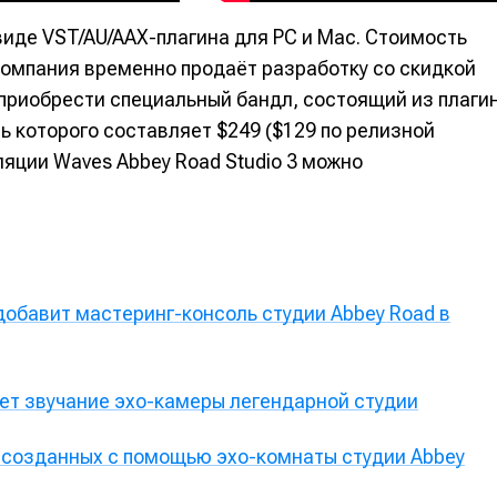
альных сетях
альных сетях
виде VST/AU/AAX-плагина для PC и Mac. Стоимость
 компания временно продаёт разработку со скидкой
приобрести специальный бандл, состоящий из плаги
ть которого составляет $249 ($129 по релизной
ция
ция
ляции Waves Abbey Road Studio 3 можно
еклама
еклама
Редакционная политика (в разработке)
Редакционная политика (в разработке)
Предложение ново
Предложение ново
кту
кту
 добавит мастеринг-консоль студии Abbey Road в
ет звучание эхо-камеры легендарной студии
, созданных с помощью эхо-комнаты студии Abbey