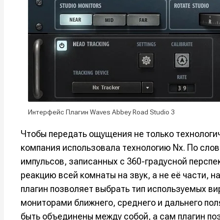
Оборудо
Оборудо
Софт
Софт
Индустри
Индустри
Сцена
Сцена
Вы сможете
Вы сможете
Вы сможете
Вы сможете
Интерфейс Плагин Waves Abbey Road Studio 3
🎙️ Подкаст
🎙️ Подкаст
пользовать
пользовать
пользовать
пользовать
📖 Источни
📖 Источни
Чтобы передать ощущения не только технологич
Электронная
Электронная
Электронная
Электронная
компания использовала технологию Nx. По слов
👷 Профили
👷 Профили
почта
почта
почта
почта
импульсов, записанных с 360-градусной перспе
Скоро тут 
Скоро тут 
реакцию всей комнаты на звук, а не её части,
Я не ро
Я не ро
Я не ро
Я не ро
плагин позволяет выбрать тип используемых в
Предло
Предло
мониторами ближнего, среднего и дальнего пол
быть объединены между собой, а сам плагин п