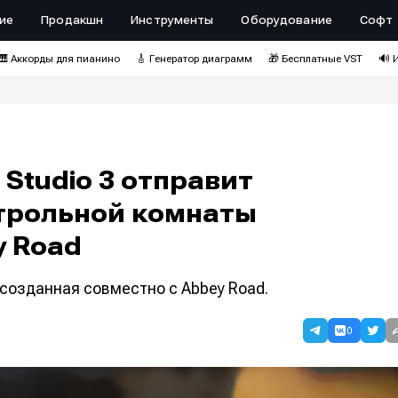
ие
Продакшн
Инструменты
Оборудование
Софт
🎹 Аккорды для пианино
🎸 Генератор диаграмм
🎁 Бесплатные VST
🔊 
Studio 3 отправит
нтрольной комнаты
y Road
созданная совместно с Abbey Road.
0