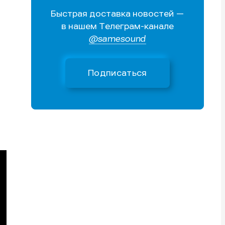
Быстрая доставка новостей —
Поиск
Поиск
Поиск
Поиск
в нашем Телеграм-канале
очник
очник
@samesound
иста
иста
Подписаться
тику
тику
тику
тику