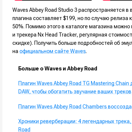
Мы в соци
Мы в соци
Waves Abbey Road Studio 3 распространяется в 
плагина составляет $199, но по случаю релиза
50%. Помимо этого в каталоге магазина можно 
и трекера Nx Head Tracker, регулярная стоимос
Информа
Информа
скидке). Получить больше подробностей об эму
О проекте
О проекте
Р
Р
на
официальном сайте Waves
.
Помощь прое
Помощь прое
Больше о Waves и Abbey Road
Плагин Waves Abbey Road TG Mastering Chain
DAW, чтобы обогатить звучание ваших треков
Плагин Waves Abbey Road Chambers воссозда
Хроники реверберации: 4 легендарных трека
Road