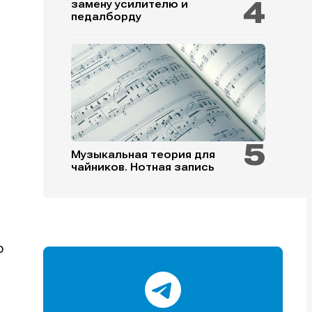
замену усилителю и
педалборду
и
и
и
и
Музыкальная теория для
чайников. Нотная запись
е
е
о