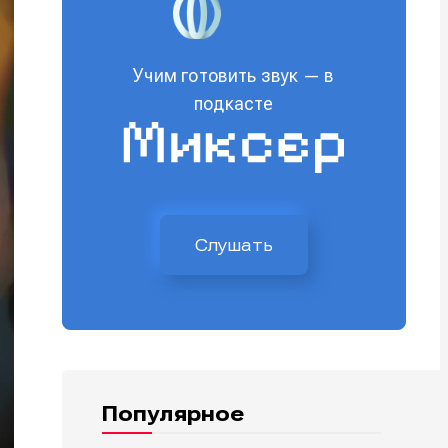
Учим готовить звук — в
подкасте
Слушать
Популярное