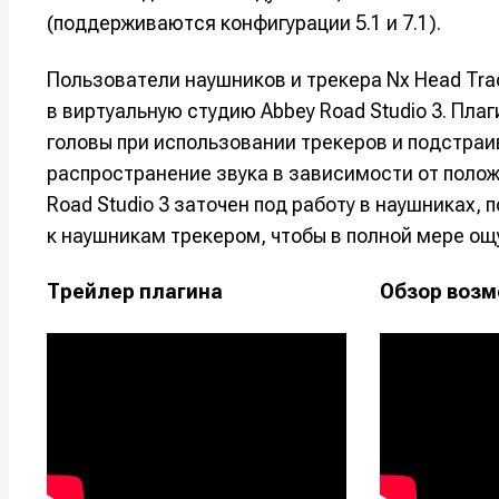
(поддерживаются конфигурации 5.1 и 7.1).
Например, 
Например, 
Например, 
Например, 
Изу
Изу
Пользователи наушников и трекера Nx Head Tra
зву
зву
Войти
Войти
Войти
Войти
в виртуальную студию Abbey Road Studio 3. Пла
вол
вол
головы при использовании трекеров и подстраи
распространение звука в зависимости от полож
Войти
Войти
Войти
Войти
Road Studio 3 заточен под работу в наушниках
к наушникам трекером, чтобы в полной мере ощ
Нажимая на 
Нажимая на 
Нажимая на 
Нажимая на 
Трейлер плагина
Обзор воз
подтверждае
подтверждае
подтверждае
подтверждае
обработки п
обработки п
обработки п
обработки п